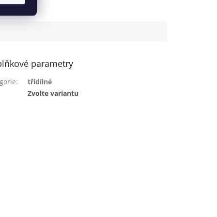
lňkové parametry
gorie
:
třídílné
:
Zvolte variantu