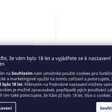
ďte, že vám bylo 18 let a vyjádřete se k nastavení
es
rena set 2PCS - Anais
Okouzlující set 843 - SEG -
tím na
Souhlasím
nám umožníte použití cookies pro funkčn
Obsessive
ické a marketingové využití na tomto zařízení a potvrzujete, 
ž bylo 18 let
. Kliknutím na Podrobné nastavení můžete sami 
Skladem
cookies je možné zpracovávat, popřípadě jejich používání za
 tím také potvrzujete, že Vám již bylo 18 let. Více o cookies
 Kč
919 Kč
DETAIL
D
tavení
Souhl
L/XL