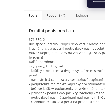
Popis
Podobné (4)
Hodnocení
Detailní popis produktu
871-SEG-2
Bílé spodní prádlo v super sexy verzi? Máme op
krásná tanga a úžasný podvazkový pás - absolutn
muže? Dopřejte mu, aby na vás viděl tyto sexy pá
hýžděmi!
Další podrobnosti:
- vyzývavý, třídílný set
- košíčky s kosticemi a dvojím vyztužením s mož
prsa!
- nastavitelná ramínka a vícestupňové zapínání -
- podprsenka má měkké kapsičky pro odnímatel
- béžové košíčky podprsenky pokryté saténem a
- jedinečný podvazkový pás - tyl zdobený krásno
- podvazkový pás má zapínání nad partiemi hýžd
- roztomilá mašlička a perla na přední straně