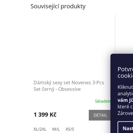
Související produkty
Potvr
cooki
Dámský sexy set Novenes 3-Pcs
Set Se
Kliknu
Set černý - Obsessive
analyt
vám ji
Skladem
které 
Zároveň
1 399 Kč
1 139
DETAIL
Nas
XL/2XL
M/L
XS/S
L