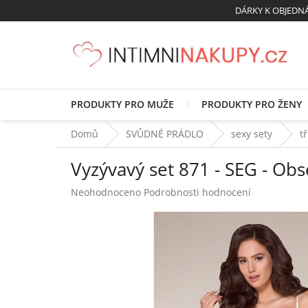
Přejít
DÁRKY K OBJED
na
obsah
PRODUKTY PRO MUŽE
PRODUKTY PRO ŽENY
Domů
SVŮDNÉ PRÁDLO
sexy sety
t
Vyzývavý set 871 - SEG - Obs
Průměrné
Neohodnoceno
Podrobnosti hodnocení
hodnocení
produktu
je
0,0
z
5
hvězdiček.