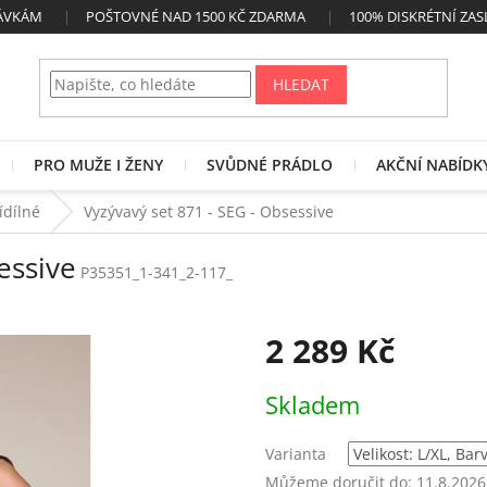
NÁVKÁM
POŠTOVNÉ NAD 1500 KČ ZDARMA
100% DISKRÉTNÍ ZAS
HLEDAT
PRO MUŽE I ŽENY
SVŮDNÉ PRÁDLO
AKČNÍ NABÍDK
řídílné
Vyzývavý set 871 - SEG - Obsessive
essive
P35351_1-341_2-117_
2 289 Kč
Měrná
Skladem
cena:
Varianta
Můžeme doručit do:
11.8.2026