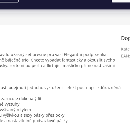
Dop
Kate
ravdu úžasný set přesně pro vás! Elegantní podprsenka,
EAN
ě báječné trio. Chcete vypadat fantasticky a okouzlit svého
sky, roztomilou perlu a flirtující mašličku přímo nad vašimi
ností odejmutí jednoho vyztužení - efekt push-up - zdůrazněná
 zaručuje dokonalý fit
né výztuhy
 vyšívaným tylem
u výšivkou a sexy pásky přes boky!
ě a nastavitelné podvazkové pásky