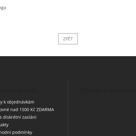
nga
ZPĚT
ormace pro vás
Přijímáme online pla
y k objednávkám
tovné nad 1500 Kč ZDARMA
 diskrétní zaslání
akty
hodní podmínky