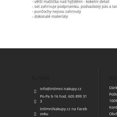
- větší mašlička nad hýžděmi - koketní detail
- set zahrnuje podprsenku, podvazkový pás a ta
- punčochy nejsou zahrnuty
- dokonalé materiály
Z
á
p
a
t
Kontakt
Inf
í
Dárk
info
@
intimni-nakupy.cz
Poš
Po-Pa 9-16 hod. 605 899 31
100%
3
Kont
IntimniNakupy.cz na Faceb
ooku
Obc