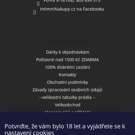
Po-Pa 9-16 hod. 605 899 313
IntimniNakupy.cz na Facebooku
Informace pro vás
Dárky k objednávkám
Poštovné nad 1500 Kč ZDARMA
100% diskrétní zaslání
Kontakty
Obchodní podmínky
Zásady zpracování osobních údajů
--velikostní tabulky prádla --
Velkoobchod
Magazín SEX a VZTAHY
Potvrďte, že vám bylo 18 let a vyjádřete se k
nastavení cookies