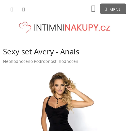
Přejít
NÁKUPNÍ
na
obsah
KOŠÍK
Sexy set Avery - Anais
Průměrné
Neohodnoceno
Podrobnosti hodnocení
hodnocení
produktu
je
0,0
z
5
hvězdiček.