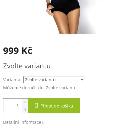
999 Kč
Měrná
Zvolte variantu
cena:
Varianta
Můžeme doručit do:
Zvolte variantu
Přidat do košíku
Detailní informace