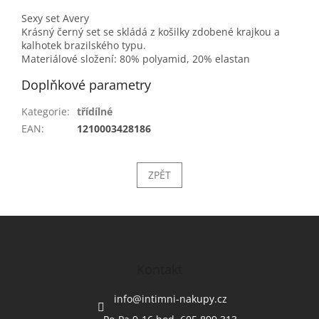
Sexy set Avery
Krásný černý set se skládá z košilky zdobené krajkou a
kalhotek brazilského typu.
Materiálové složení: 80% polyamid, 20% elastan
Doplňkové parametry
Kategorie
:
třídílné
EAN
:
1210003428186
ZPĚT
Z
á
p
a
Kontakt
t
í
info
@
intimni-nakupy.cz