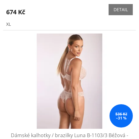
DETAIL
674 Kč
XL
536 Kč
–31 %
Dámské kalhotky / brazilky Luna B-1103/3 Béžová -