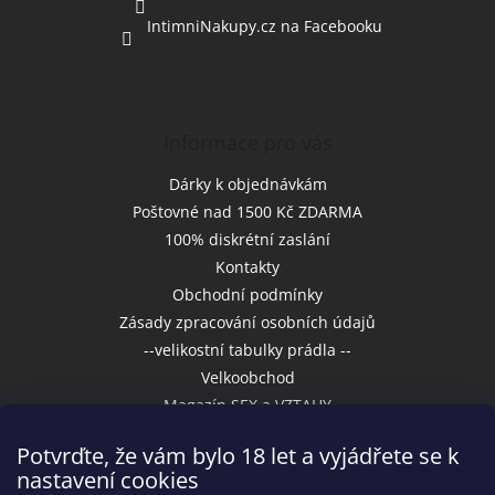
v
IntimniNakupy.cz na Facebooku
k
y
v
ý
p
i
Informace pro vás
s
u
Dárky k objednávkám
Poštovné nad 1500 Kč ZDARMA
100% diskrétní zaslání
Kontakty
Obchodní podmínky
Zásady zpracování osobních údajů
--velikostní tabulky prádla --
Velkoobchod
Magazín SEX a VZTAHY
Potvrďte, že vám bylo 18 let a vyjádřete se k
nastavení cookies