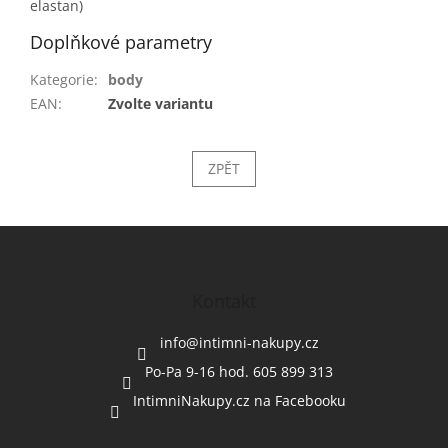
elastan)
Doplňkové parametry
Kategorie
:
body
EAN
:
Zvolte variantu
ZPĚT
Z
á
p
a
Kontakt
t
í
info
@
intimni-nakupy.cz
Po-Pa 9-16 hod. 605 899 313
IntimniNakupy.cz na Facebooku