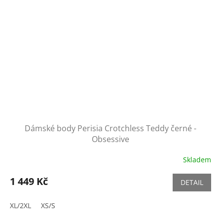
Dámské body Perisia Crotchless Teddy černé -
Obsessive
Skladem
1 449 Kč
DETAIL
XL/2XL
XS/S