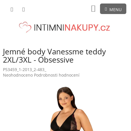
Přejít
NÁKUPNÍ
na
obsah
KOŠÍK
Jemné body Vanessme teddy
2XL/3XL - Obsessive
P53459_1-2013_2-483_
Průměrné
Neohodnoceno
Podrobnosti hodnocení
hodnocení
produktu
je
0,0
z
5
hvězdiček.