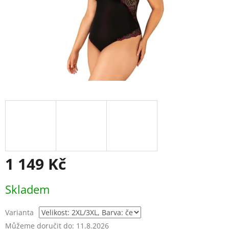
1 149 Kč
Měrná
Skladem
cena:
Varianta
Můžeme doručit do:
11.8.2026