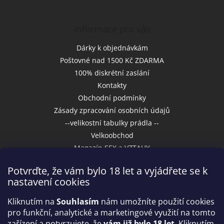
Informace pro vás
Dárky k objednávkám
Poštovné nad 1500 Kč ZDARMA
100% diskrétní zaslání
Kontakty
Obchodní podmínky
Zásady zpracování osobních údajů
--velikostní tabulky prádla --
Velkoobchod
Magazín SEX a VZTAHY
Potvrďte, že vám bylo 18 let a vyjádřete se k
nastavení cookies
Přijímáme online platby
Kliknutím na
Souhlasím
nám umožníte použití cookies
pro funkční, analytické a marketingové využití na tomto
zařízení a potvrzujete, že
vám již bylo 18 let
. Kliknutím