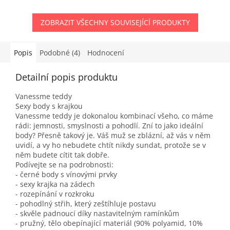
ZOBRAZIT VŠECHNY SOUVISEJÍCÍ PRODUKTY
Popis
Podobné (4)
Hodnocení
Detailní popis produktu
Vanessme teddy
Sexy body s krajkou
Vanessme teddy je dokonalou kombinací všeho, co máme
rádi: jemnosti, smyslnosti a pohodlí. Zní to jako ideální
body? Přesně takový je. Váš muž se zblázní, až vás v něm
uvidí, a vy ho nebudete chtít nikdy sundat, protože se v
něm budete cítit tak dobře.
Podívejte se na podrobnosti:
- černé body s vínovými prvky
- sexy krajka na zádech
- rozepínání v rozkroku
- pohodlný střih, který zeštíhluje postavu
- skvěle padnoucí díky nastavitelným ramínkům
- pružný, tělo obepínající materiál (90% polyamid, 10%