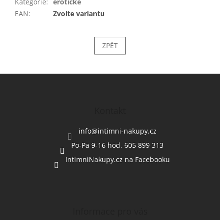
Kategorie
:
erotické
EAN
:
Zvolte variantu
ZPĚT
Z
á
p
a
Kontakt
t
í
info
@
intimni-nakupy.cz
Po-Pa 9-16 hod. 605 899 313
IntimniNakupy.cz na Facebooku
Informace pro vás