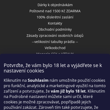
Dárky k objednávkám
Poštovné nad 1500 Kč ZDARMA
100% diskrétní zaslání
Kontakty
Obchodní podmínky
Zásady zpracování osobních údajů
--velikostní tabulky prádla --
Velkoobchod
Magazín SEX a VZTAHY
Potvrďte, že vám bylo 18 let a vyjádřete se k
nastavení cookies
Přijímáme online platby
Kliknutím na
Souhlasím
nám umožníte použití cookies
pro funkční, analytické a marketingové využití na tomto
zařízení a potvrzujete, že
vám již bylo 18 let
. Kliknutím
na Podrobné nastavení můžete sami určit, které
cookies je možné zpracovávat, popřípadě jejich
používání zakázat. Zároveň tím také potvrzujete, že