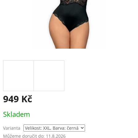
949 Kč
Měrná
Skladem
cena:
Varianta
Můžeme doručit do:
11.8.2026