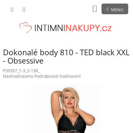
Přejít
NÁKUPNÍ
na
obsah
KOŠÍK
Dokonalé body 810 - TED black XXL
- Obsessive
P39357_1-3_2-138_
Průměrné
Neohodnoceno
Podrobnosti hodnocení
hodnocení
produktu
je
0,0
z
5
hvězdiček.