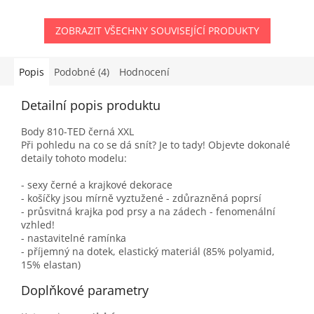
ZOBRAZIT VŠECHNY SOUVISEJÍCÍ PRODUKTY
Popis
Podobné (4)
Hodnocení
Detailní popis produktu
Body 810-TED černá XXL
Při pohledu na co se dá snít? Je to tady! Objevte dokonalé
detaily tohoto modelu:
- sexy černé a krajkové dekorace
- košíčky jsou mírně vyztužené - zdůrazněná poprsí
- průsvitná krajka pod prsy a na zádech - fenomenální
vzhled!
- nastavitelné ramínka
- příjemný na dotek, elastický materiál (85% polyamid,
15% elastan)
Doplňkové parametry