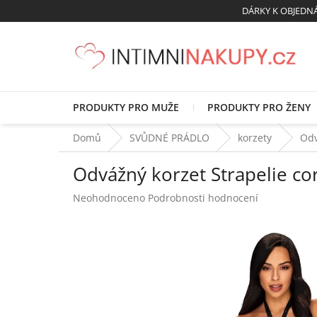
Přejít
DÁRKY K OBJED
na
obsah
PRODUKTY PRO MUŽE
PRODUKTY PRO ŽENY
Domů
SVŮDNÉ PRÁDLO
korzety
Odv
Odvážný korzet Strapelie cor
Průměrné
Neohodnoceno
Podrobnosti hodnocení
hodnocení
produktu
je
0,0
z
5
hvězdiček.