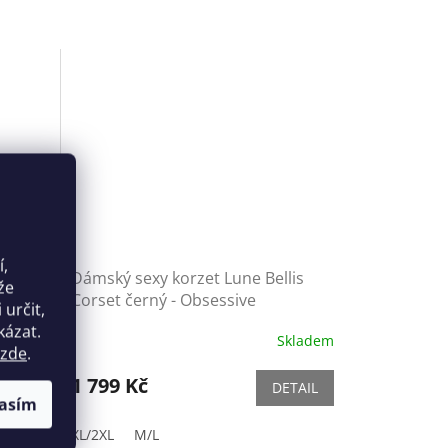
í,
wel
Dámský sexy korzet Lune Bellis
že
Corset černý - Obsessive
určit,
kázat.
Skladem
Skladem
zde
.
1 799 Kč
ETAIL
DETAIL
asím
XL/2XL
M/L