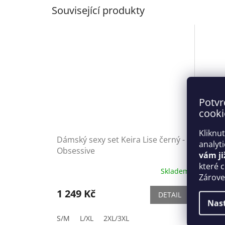
Související produkty
Potvr
cooki
Kliknu
Dámský sexy set Keira Lise černý -
Dámský
analyt
Obsessive
- Obse
vám ji
které 
Skladem
Zároveň
1 249 Kč
1 669
DETAIL
Nas
S/M
L/XL
2XL/3XL
S/M