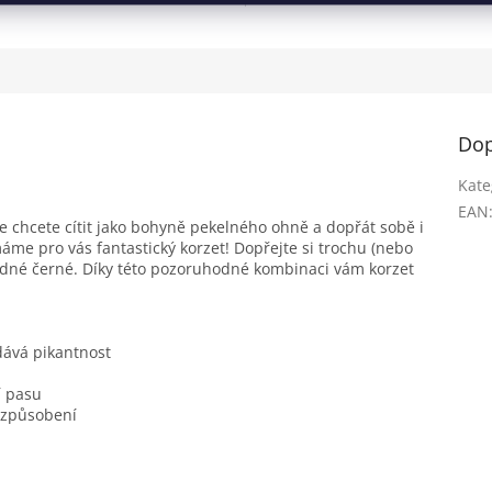
Dop
Kate
EAN
 se chcete cítit jako bohyně pekelného ohně a dopřát sobě i
me pro vás fantastický korzet! Dopřejte si trochu (nebo
ůdné černé. Díky této pozoruhodné kombinaci vám korzet
dává pikantnost
í pasu
izpůsobení