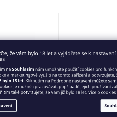
ďte, že vám bylo 18 let a vyjádřete se k nastavení
es
tím na
Souhlasím
nám umožníte použití cookies pro funkčn
 sexy korzet Euphori černý
Dámský svůdný korzet Arro
ické a marketingové využití na tomto zařízení a potvrzujete, 
ssive
černý - Obsessive
ž bylo 18 let
. Kliknutím na Podrobné nastavení můžete sami 
cookies je možné zpracovávat, popřípadě jejich používání za
Skladem
 tím také potvrzujete, že Vám již bylo 18 let. Více o cookies
 Kč
1 439 Kč
DETAIL
D
tavení
Souhl
L/XL
2XL/3XL
S/M
L/XL
2XL/3XL