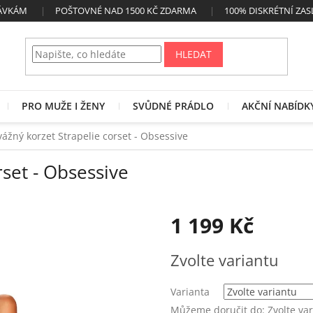
NÁVKÁM
POŠTOVNÉ NAD 1500 KČ ZDARMA
100% DISKRÉTNÍ ZAS
HLEDAT
PRO MUŽE I ŽENY
SVŮDNÉ PRÁDLO
AKČNÍ NABÍDK
ážný korzet Strapelie corset - Obsessive
set - Obsessive
1 199 Kč
Měrná
Zvolte variantu
cena:
Varianta
Můžeme doručit do:
Zvolte va