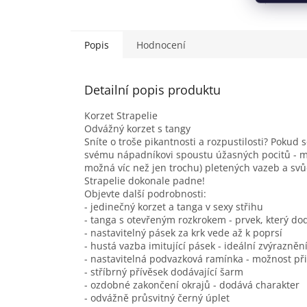
Popis
Hodnocení
Detailní popis produktu
Korzet Strapelie
Odvážný korzet s tangy
Sníte o troše pikantnosti a rozpustilosti? Pokud
svému nápadníkovi spoustu úžasných pocitů - má
možná víc než jen trochu) pletených vazeb a sv
Strapelie dokonale padne!
Objevte další podrobnosti:
- jedinečný korzet a tanga v sexy střihu
- tanga s otevřeným rozkrokem - prvek, který do
- nastavitelný pásek za krk vede až k poprsí
- hustá vazba imitující pásek - ideální zvýrazněn
- nastavitelná podvazková ramínka - možnost př
- stříbrný přívěsek dodávající šarm
- ozdobné zakončení okrajů - dodává charakter
- odvážně průsvitný černý úplet