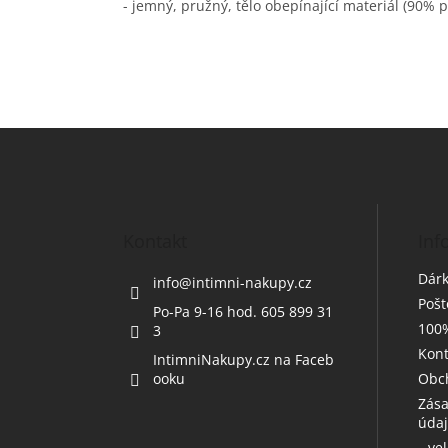
- jemný, pružný, tělo obepínající materiál (90% 
Z
á
p
a
t
Kontakt
Inf
í
Dárk
info
@
intimni-nakupy.cz
Poš
Po-Pa 9-16 hod. 605 899 31
100%
3
Kont
IntimniNakupy.cz na Faceb
ooku
Obc
Zása
úda
--ve