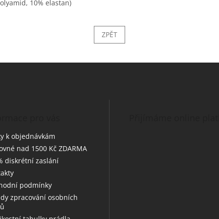
polyamid, 10% elastan)
ZPĚT
ormace pro vás
Přijímáme online pla
y k objednávkám
tovné nad 1500 Kč ZDARMA
 diskrétní zaslání
akty
hodní podmínky
dy zpracování osobních
jů
likostní tabulky prádla --