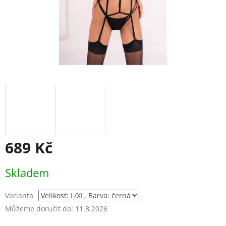
689 Kč
Měrná
Skladem
cena:
Varianta
Můžeme doručit do:
11.8.2026