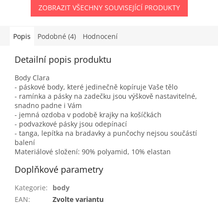
ZOBRAZIT VŠECHNY SOUVISEJÍCÍ PRODUKTY
Popis
Podobné (4)
Hodnocení
Detailní popis produktu
Body Clara
- páskové body, které jedinečně kopíruje Vaše tělo
- ramínka a pásky na zadečku jsou výškově nastavitelné,
snadno padne i Vám
- jemná ozdoba v podobě krajky na košíčkách
- podvazkové pásky jsou odepínací
- tanga, lepítka na bradavky a punčochy nejsou součástí
balení
Materiálové složení: 90% polyamid, 10% elastan
Doplňkové parametry
Kategorie
:
body
EAN
:
Zvolte variantu