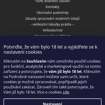
100% diskrétní zaslání
Kontakty
Obchodní podmínky
Zásady zpracování osobních údajů
--velikostní tabulky prádla --
Velkoobchod
Magazín SEX a VZTAHY
Potvrďte, že vám bylo 18 let a vyjádřete se k
nastavení cookies
Přijímáme online platby
Kliknutím na
Souhlasím
nám umožníte použití cookies
pro funkční, analytické a marketingové využití na tomto
zařízení a potvrzujete, že
vám již bylo 18 let
. Kliknutím
na Podrobné nastavení můžete sami určit, které
cookies je možné zpracovávat, popřípadě jejich
používání zakázat. Zároveň tím také potvrzujete, že
Vám již bylo 18 let. Více o cookies
zde
.
Vytvořil Shoptet
Nastavení