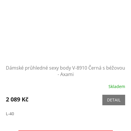
Dámské průhledné sexy body V-8910 Černá s béžovou
- Axami
Skladem
2 089 Kč
DETAIL
L-40