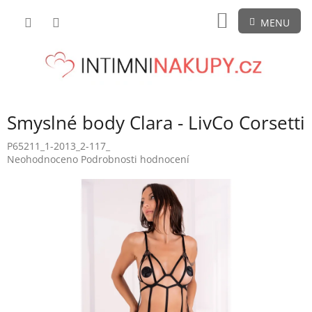
Přejít
NÁKUPNÍ
na
obsah
KOŠÍK
Smyslné body Clara - LivCo Corsetti
P65211_1-2013_2-117_
Průměrné
Neohodnoceno
Podrobnosti hodnocení
hodnocení
produktu
je
0,0
z
5
hvězdiček.