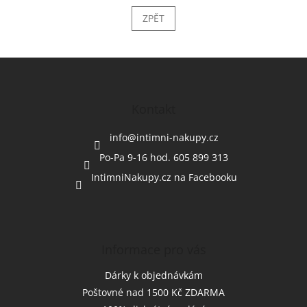
ZPĚT
Z
á
p
a
Kontakt
t
í
info
@
intimni-nakupy.cz
Po-Pa 9-16 hod. 605 899 313
IntimniNakupy.cz na Facebooku
Informace pro vás
Dárky k objednávkám
Poštovné nad 1500 Kč ZDARMA