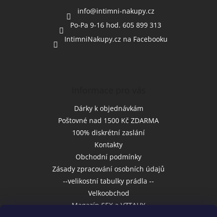
t
í
info
@
intimni-nakupy.cz
Po-Pa 9-16 hod. 605 899 313
IntimniNakupy.cz na Facebooku
Informace pro vás
Dárky k objednávkám
Poštovné nad 1500 Kč ZDARMA
100% diskrétní zaslání
Kontakty
Obchodní podmínky
Zásady zpracování osobních údajů
--velikostní tabulky prádla --
Velkoobchod
Magazín SEX a VZTAHY