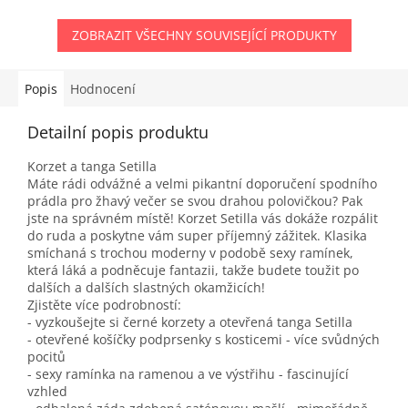
ZOBRAZIT VŠECHNY SOUVISEJÍCÍ PRODUKTY
Popis
Hodnocení
Detailní popis produktu
Korzet a tanga Setilla
Máte rádi odvážné a velmi pikantní doporučení spodního
prádla pro žhavý večer se svou drahou polovičkou? Pak
jste na správném místě! Korzet Setilla vás dokáže rozpálit
do ruda a poskytne vám super příjemný zážitek. Klasika
smíchaná s trochou moderny v podobě sexy ramínek,
která láká a podněcuje fantazii, takže budete toužit po
dalších a dalších slastných okamžicích!
Zjistěte více podrobností:
- vyzkoušejte si černé korzety a otevřená tanga Setilla
- otevřené košíčky podprsenky s kosticemi - více svůdných
pocitů
- sexy ramínka na ramenou a ve výstřihu - fascinující
vzhled