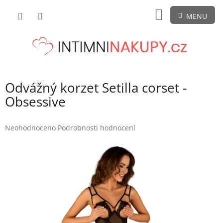
Přejít
NÁKUPNÍ
na
obsah
KOŠÍK
Odvážný korzet Setilla corset -
Obsessive
Průměrné
Neohodnoceno
Podrobnosti hodnocení
hodnocení
produktu
je
0,0
z
5
hvězdiček.