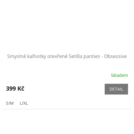
Smyslné kalhotky otevřené Setilla panties - Obsessive
Skladem
399 Kč
DETAIL
S/M
L/XL