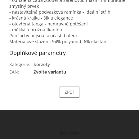
- odhalená záda zdobená saténovou mašlí - mimořádně
smyslný prvek
- nastavitelná podvazková ramínka - ideální střih
- krásná krajka - šik a elegance
- otevřená tanga - nemravné potěšení
- měkká a pružná tkanina
Punčochy nejsou součástí balení.
Materiálové složení: 94% polyamid, 6% elastan
Doplňkové parametry
Kategorie
:
korzety
EAN
:
Zvolte variantu
ZPĚT
Z
á
p
a
Kontakt