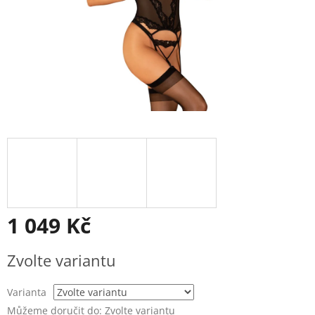
1 049 Kč
Měrná
Zvolte variantu
cena:
Varianta
Můžeme doručit do:
Zvolte variantu