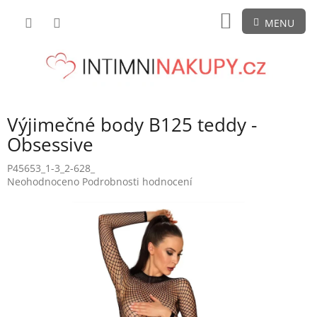
Přejít
NÁKUPNÍ
na
obsah
KOŠÍK
Výjimečné body B125 teddy -
Obsessive
P45653_1-3_2-628_
Průměrné
Neohodnoceno
Podrobnosti hodnocení
hodnocení
produktu
je
0,0
z
5
hvězdiček.