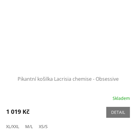
Pikantní košilka Lacrisia chemise - Obsessive
Skladem
1 019 Kč
DETAIL
XL/XXL
M/L
XS/S