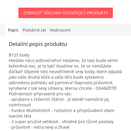
ZOBRAZIT VŠECHNY SOUVISEJÍCÍ PRODUKTY
Popis
Podobné (4)
Hodnocení
Detailní popis produktu
B125 body
Hledáte něco jedinečného? Hádáme, že toto bude velmi
kořeněná noc, je to tak? Vsadíme se, že se nemůžete
dočkat! Objevte toto neuvěřitelně sexy body, které vypadá
jako vaše druhá kůže a vaše tělo bude vystaveno
vášnivému pohledu od partnera! Naprosto průsvitné,
vyrobené z tak sexy síťoviny, kterou chcete - OKAMŽITĚ!
Podrobnosti připravené pro vás:
- vyrobeno s řešením 3SKnit - je téměř nemožné jej
roztrhnout!
- Funkce Multistretch - roztažení a přizpůsobení všem
tvarům těla
- 2 super pružné velikosti - vhodné pro různé postavy
- průsvitné - extra sexy a žhavé