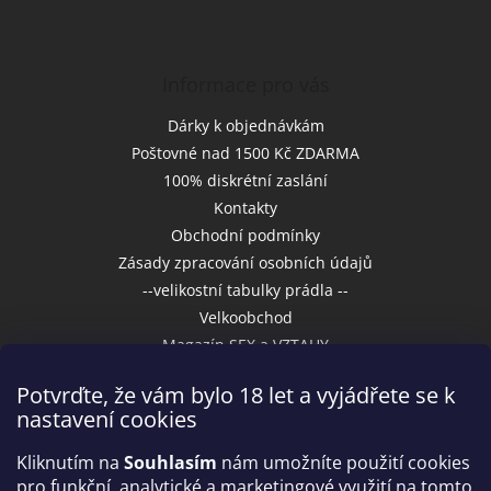
Informace pro vás
Dárky k objednávkám
Poštovné nad 1500 Kč ZDARMA
100% diskrétní zaslání
Kontakty
Obchodní podmínky
Zásady zpracování osobních údajů
--velikostní tabulky prádla --
Velkoobchod
Magazín SEX a VZTAHY
Potvrďte, že vám bylo 18 let a vyjádřete se k
nastavení cookies
Přijímáme online platby
Kliknutím na
Souhlasím
nám umožníte použití cookies
pro funkční, analytické a marketingové využití na tomto