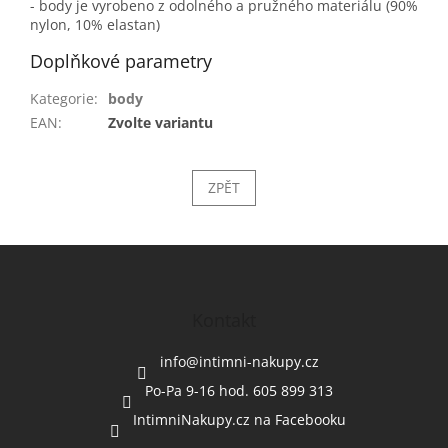
- body je vyrobeno z odolného a pružného materiálu (90%
nylon, 10% elastan)
Doplňkové parametry
Kategorie
:
body
EAN
:
Zvolte variantu
ZPĚT
Z
á
p
a
Kontakt
t
í
info
@
intimni-nakupy.cz
Po-Pa 9-16 hod. 605 899 313
IntimniNakupy.cz na Facebooku