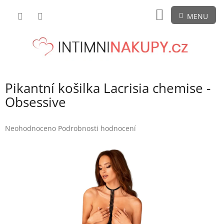
Přejít
NÁKUPNÍ
na
obsah
KOŠÍK
Pikantní košilka Lacrisia chemise -
Obsessive
Průměrné
Neohodnoceno
Podrobnosti hodnocení
hodnocení
produktu
je
0,0
z
5
hvězdiček.