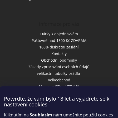
Informace pro vás
Dárky k objednávkám
Poštovné nad 1500 Kč ZDARMA
100% diskrétní zaslání
Kontakty
Obchodní podmínky
Zásady zpracování osobních údajů
--velikostní tabulky prádla --
Velkoobchod
Magazín SEX a VZTAHY
Potvrďte, že vám bylo 18 let a vyjádřete se k
nastavení cookies
Přijímáme online platby
Kliknutím na
Souhlasím
nám umožníte použití cookies