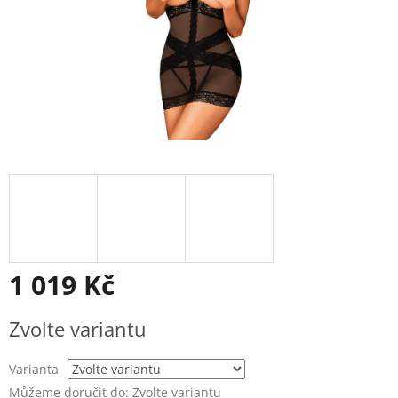
1 019 Kč
Měrná
Zvolte variantu
cena:
Varianta
Můžeme doručit do:
Zvolte variantu