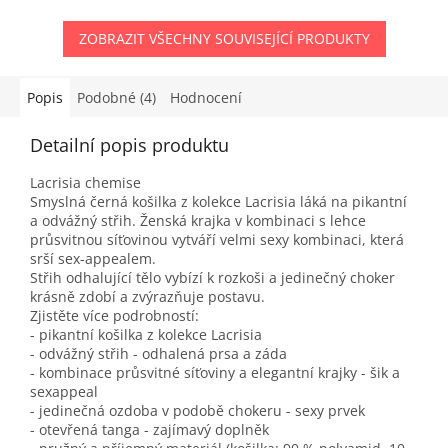
ZOBRAZIT VŠECHNY SOUVISEJÍCÍ PRODUKTY
Popis
Podobné (4)
Hodnocení
Detailní popis produktu
Lacrisia chemise
Smyslná černá košilka z kolekce Lacrisia láká na pikantní
a odvážný střih. Ženská krajka v kombinaci s lehce
průsvitnou síťovinou vytváří velmi sexy kombinaci, která
srší sex-appealem.
Střih odhalující tělo vybízí k rozkoši a jedinečný choker
krásně zdobí a zvýrazňuje postavu.
Zjistěte více podrobností:
- pikantní košilka z kolekce Lacrisia
- odvážný střih - odhalená prsa a záda
- kombinace průsvitné síťoviny a elegantní krajky - šik a
sexappeal
- jedinečná ozdoba v podobě chokeru - sexy prvek
- otevřená tanga - zajímavý doplněk