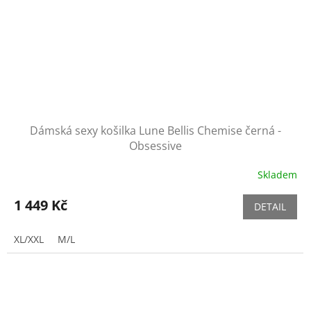
Dámská sexy košilka Lune Bellis Chemise černá -
Obsessive
Skladem
1 449 Kč
DETAIL
XL/XXL
M/L