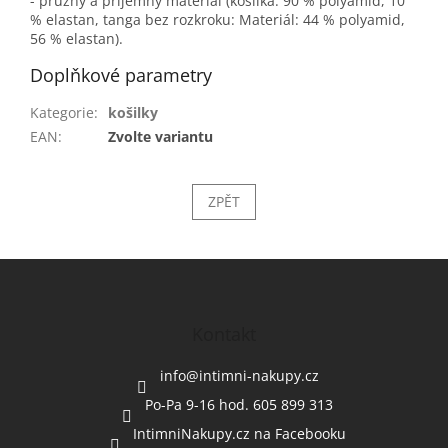
- pružný a příjemný materiál (košilka: 90 % polyamid, 10
% elastan, tanga bez rozkroku: Materiál: 44 % polyamid,
56 % elastan).
Doplňkové parametry
Kategorie
:
košilky
EAN
:
Zvolte variantu
ZPĚT
Z
á
p
a
Kontakt
t
í
info
@
intimni-nakupy.cz
Po-Pa 9-16 hod. 605 899 313
IntimniNakupy.cz na Facebooku