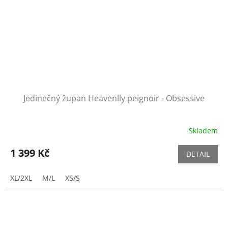
Jedinečný župan Heavenlly peignoir - Obsessive
Skladem
1 399 Kč
DETAIL
XL/2XL
M/L
XS/S