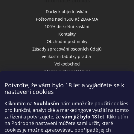
Informace pro vás
Dárky k objednávkám
Poštovné nad 1500 Kč ZDARMA
100% diskrétní zaslání
Kontakty
Obchodní podmínky
Zásady zpracování osobních údajů
--velikostní tabulky prádla --
Velkoobchod
Magazín SEX a VZTAHY
Potvrďte, že vám bylo 18 let a vyjádřete se k
nastavení cookies
Přijímáme online platby
Kliknutím na
Souhlasím
nám umožníte použití cookies
pro funkční, analytické a marketingové využití na tomto
zařízení a potvrzujete, že
vám již bylo 18 let
. Kliknutím
na Podrobné nastavení můžete sami určit, které
cookies je možné zpracovávat, popřípadě jejich