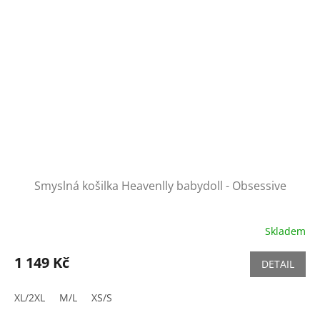
Smyslná košilka Heavenlly babydoll - Obsessive
Skladem
1 149 Kč
DETAIL
XL/2XL
M/L
XS/S