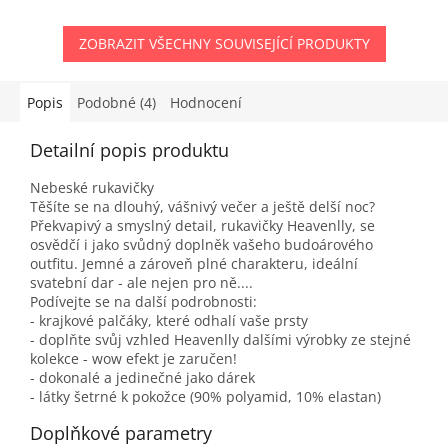
ZOBRAZIT VŠECHNY SOUVISEJÍCÍ PRODUKTY
Popis
Podobné (4)
Hodnocení
Detailní popis produktu
Nebeské rukavičky
Těšíte se na dlouhý, vášnivý večer a ještě delší noc?
Překvapivý a smyslný detail, rukavičky Heavenlly, se
osvědčí i jako svůdný doplněk vašeho budoárového
outfitu. Jemné a zároveň plné charakteru, ideální
svatební dar - ale nejen pro ně....
Podívejte se na další podrobnosti:
- krajkové palčáky, které odhalí vaše prsty
- doplňte svůj vzhled Heavenlly dalšími výrobky ze stejné
kolekce - wow efekt je zaručen!
- dokonalé a jedinečné jako dárek
- látky šetrné k pokožce (90% polyamid, 10% elastan)
Doplňkové parametry