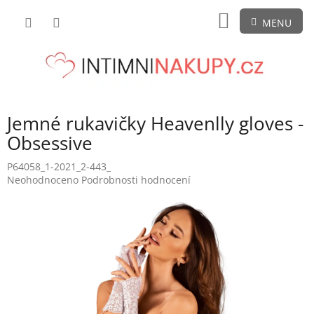
Přejít
NÁKUPNÍ
na
obsah
KOŠÍK
Jemné rukavičky Heavenlly gloves -
Obsessive
P64058_1-2021_2-443_
Průměrné
Neohodnoceno
Podrobnosti hodnocení
hodnocení
produktu
je
0,0
z
5
hvězdiček.