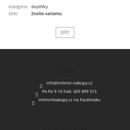
Kategorie
:
doplňky
EAN
:
Zvolte variantu
ZPĚT
Z
á
p
a
Kontakt
t
í
info
@
intimni-nakupy.cz
Po-Pa 9-16 hod. 605 899 313
IntimniNakupy.cz na Facebooku