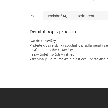
Popis
Podobné (4)
Hodnocení
Detailní popis produktu
Darkie rukavičky
Přidejte do své sbírky spodního prádla nějaký se
- svůdné, dlouhé rukavičky
- sexy úplet - svůdný vzhled
- tkanina je velmi měkká a elastická - perfektn
Z
á
p
a