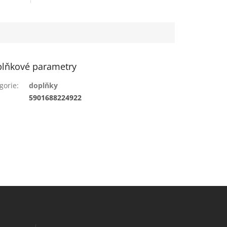
lňkové parametry
gorie
:
doplňky
:
5901688224922