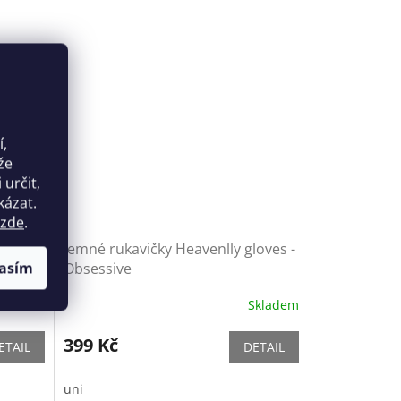
í,
že
určit,
kázat.
zde
.
ss -
Jemné rukavičky Heavenlly gloves -
asím
Obsessive
Skladem
Skladem
399 Kč
ETAIL
DETAIL
uni