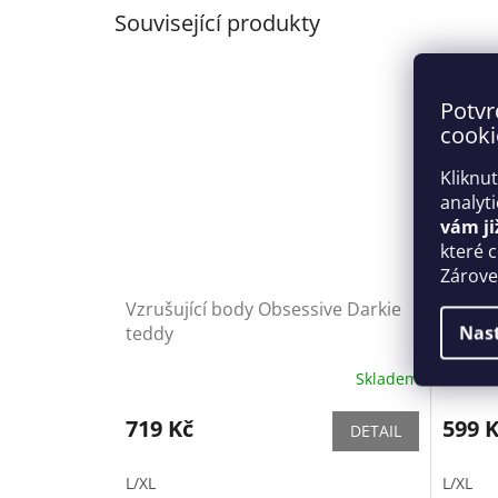
Související produkty
Potvr
cooki
Kliknu
analyt
vám ji
které 
Zároveň
Vzrušující body Obsessive Darkie
Svůdný
Nas
teddy
garter
Skladem
719 Kč
599 
DETAIL
L/XL
L/XL