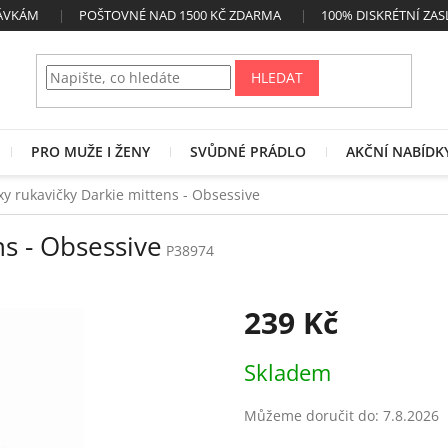
NÁVKÁM
POŠTOVNÉ NAD 1500 KČ ZDARMA
100% DISKRÉTNÍ ZAS
HLEDAT
PRO MUŽE I ŽENY
SVŮDNÉ PRÁDLO
AKČNÍ NABÍDK
xy rukavičky Darkie mittens - Obsessive
ns - Obsessive
P38974
239 Kč
Měrná
Skladem
cena:
Můžeme doručit do:
7.8.2026