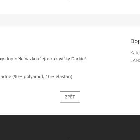
Dop
Kate
xy doplněk. Vazkoušejte rukavičky Darkie!
EAN
ě padne (90% polyamid, 10% elastan)
ZPĚT