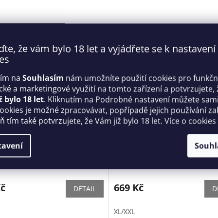
ďte, že vám bylo 18 let a vyjádřete se k nastavení
es
tím na
Souhlasím
nám umožníte použití cookies pro funkčn
ické a marketingové využití na tomto zařízení a potvrzujete, 
ž bylo 18 let
. Kliknutím na Podrobné nastavení můžete sami 
cookies je možné zpracovávat, popřípadě jejich používání za
 tím také potvrzujete, že Vám již bylo 18 let. Více o cookies
 podvazkový pás Darkie
Elegantní postroj A759 harne
tavení
Souhl
 belt - Obsessive
Obsessive
Skladem
Kč
669 Kč
DETAIL
D
XL/XXL