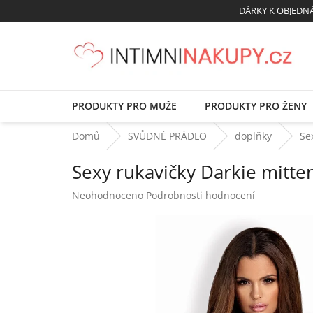
Přejít
DÁRKY K OBJED
na
obsah
PRODUKTY PRO MUŽE
PRODUKTY PRO ŽENY
Domů
SVŮDNÉ PRÁDLO
doplňky
Se
Sexy rukavičky Darkie mitte
Průměrné
Neohodnoceno
Podrobnosti hodnocení
hodnocení
produktu
je
0,0
z
5
hvězdiček.