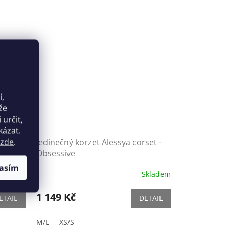
í,
že
určit,
kázat.
zde
.
mise -
Jedinečný korzet Alessya corset -
Obsessive
asím
Skladem
Skladem
1 149 Kč
ETAIL
DETAIL
M/L
XS/S