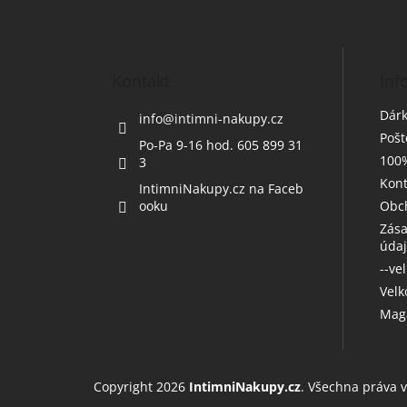
á
p
a
t
Kontakt
Inf
í
Dárk
info
@
intimni-nakupy.cz
Poš
Po-Pa 9-16 hod. 605 899 31
100%
3
Kont
IntimniNakupy.cz na Faceb
ooku
Obc
Zása
úda
--ve
Vel
Maga
Copyright 2026
IntimniNakupy.cz
. Všechna práva 