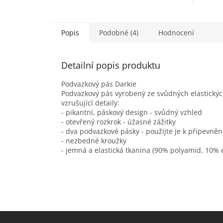
Popis
Podobné (4)
Hodnocení
Detailní popis produktu
Podvazkový pás Darkie
Podvazkový pás vyrobený ze svůdných elastickýc
vzrušující detaily:
- pikantní, páskový design - svůdný vzhled
- otevřený rozkrok - úžasné zážitky
- dva podvazkové pásky - použijte je k připevně
- nezbedné kroužky
- jemná a elastická tkanina (90% polyamid, 10% 
Z