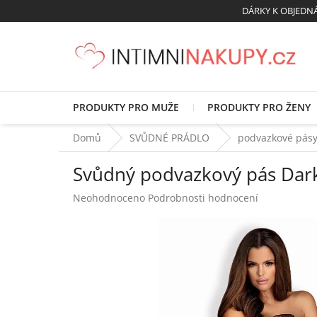
Přejít
DÁRKY K OBJED
na
obsah
PRODUKTY PRO MUŽE
PRODUKTY PRO ŽENY
Domů
SVŮDNÉ PRÁDLO
podvazkové pás
Svůdný podvazkový pás Darki
Průměrné
Neohodnoceno
Podrobnosti hodnocení
hodnocení
produktu
je
0,0
z
5
hvězdiček.