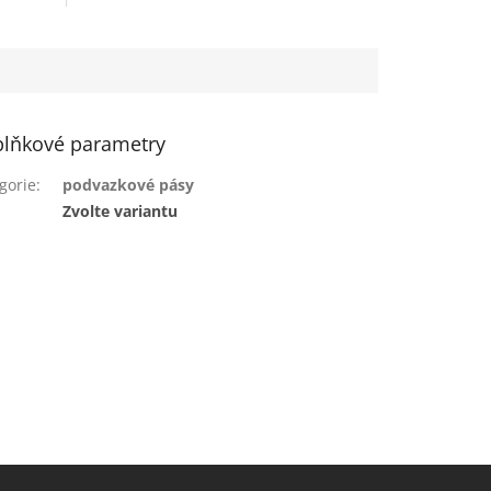
lňkové parametry
gorie
:
podvazkové pásy
:
Zvolte variantu