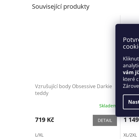
Související produkty
Potvr
cooki
Kliknu
analyt
vám ji
které 
Zároveň
Vzrušující body Obsessive Darkie
Svůdný
teddy
Blanes
Obses
Nas
Skladem
719 Kč
1 149
DETAIL
L/XL
XL/2XL