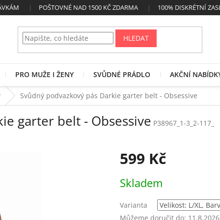
NÁVKÁM
POŠTOVNÉ NAD 1500 KČ ZDARMA
100% DISKRÉTNÍ ZAS
HLEDAT
PRO MUŽE I ŽENY
SVŮDNÉ PRÁDLO
AKČNÍ NABÍDK
y
Svůdný podvazkový pás Darkie garter belt - Obsessive
e garter belt - Obsessive
P38967_1-3_2-117_
599 Kč
Měrná
Skladem
cena:
Varianta
Můžeme doručit do:
11.8.2026