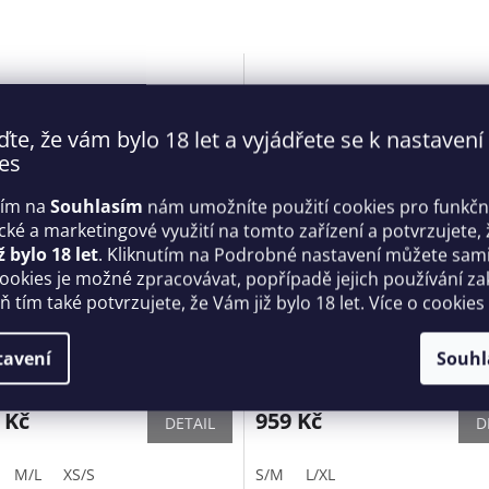
ďte, že vám bylo 18 let a vyjádřete se k nastavení
es
tím na
Souhlasím
nám umožníte použití cookies pro funkčn
ické a marketingové využití na tomto zařízení a potvrzujete, 
ž bylo 18 let
. Kliknutím na Podrobné nastavení můžete sami 
cookies je možné zpracovávat, popřípadě jejich používání za
 tím také potvrzujete, že Vám již bylo 18 let. Více o cookies
 podvazkový pás Vila
Odvážná košilka Redella che
 Garter Belt černý -
Obsessive
sive
tavení
Souhl
Skladem
 Kč
959 Kč
DETAIL
D
M/L
XS/S
S/M
L/XL