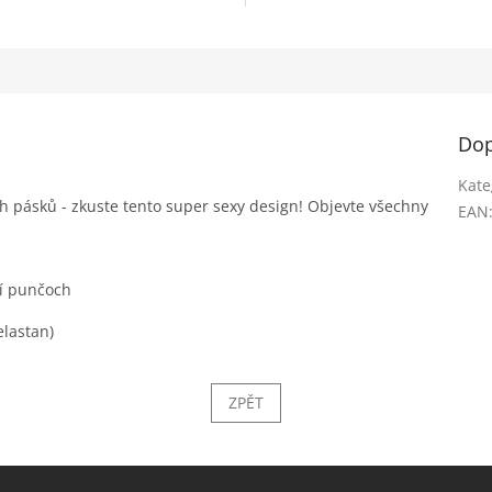
Dop
Kate
h pásků - zkuste tento super sexy design! Objevte všechny
EAN
ní punčoch
elastan)
ZPĚT