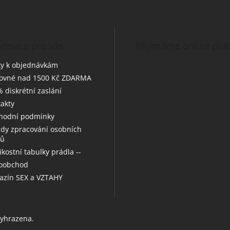
ormace pro vás
Přijímáme online pla
y k objednávkám
tovné nad 1500 Kč ZDARMA
 diskrétní zaslání
akty
hodní podmínky
dy zpracování osobních
jů
likostní tabulky prádla --
koobchod
zín SEX a VZTAHY
vyhrazena.