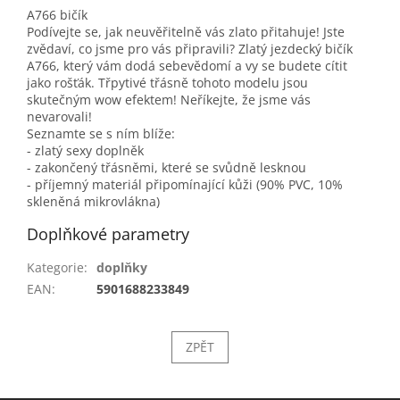
A766 bičík
Podívejte se, jak neuvěřitelně vás zlato přitahuje! Jste
zvědaví, co jsme pro vás připravili? Zlatý jezdecký bičík
A766, který vám dodá sebevědomí a vy se budete cítit
jako rošťák. Třpytivé třásně tohoto modelu jsou
skutečným wow efektem! Neříkejte, že jsme vás
nevarovali!
Seznamte se s ním blíže:
- zlatý sexy doplněk
- zakončený třásněmi, které se svůdně lesknou
- příjemný materiál připomínající kůži (90% PVC, 10%
skleněná mikrovlákna)
Doplňkové parametry
Kategorie
:
doplňky
EAN
:
5901688233849
ZPĚT