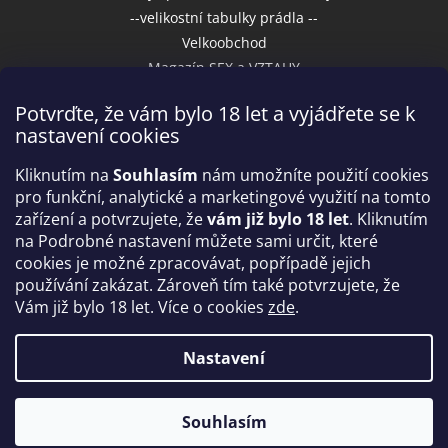
--velikostní tabulky prádla --
Velkoobchod
Magazín SEX a VZTAHY
Potvrďte, že vám bylo 18 let a vyjádřete se k
nastavení cookies
Přijímáme online platby
Kliknutím na
Souhlasím
nám umožníte použití cookies
pro funkční, analytické a marketingové využití na tomto
zařízení a potvrzujete, že
vám již bylo 18 let
. Kliknutím
na Podrobné nastavení můžete sami určit, které
cookies je možné zpracovávat, popřípadě jejich
používání zakázat. Zároveň tím také potvrzujete, že
Vám již bylo 18 let. Více o cookies
zde
.
Vytvořil Shoptet
Nastavení
Copyright 2026
IntimniNakupy.cz
. Všechna práva
Souhlasím
vyhrazena.