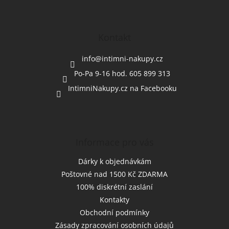
Z
á
p
a
Kontakt
t
í
info
@
intimni-nakupy.cz
Po-Pa 9-16 hod. 605 899 313
IntimniNakupy.cz na Facebooku
Informace pro vás
Dárky k objednávkám
Poštovné nad 1500 Kč ZDARMA
100% diskrétní zaslání
Kontakty
Obchodní podmínky
Zásady zpracování osobních údajů