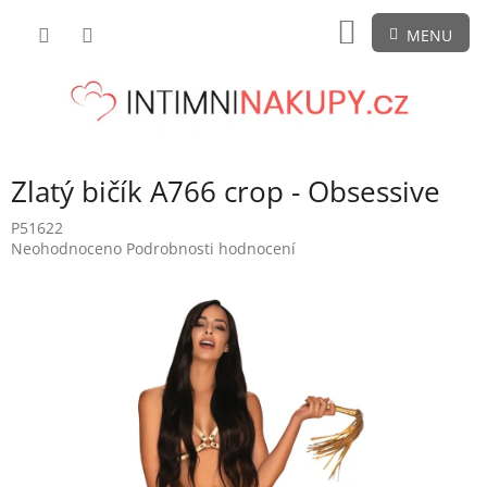
Přejít
NÁKUPNÍ
na
obsah
KOŠÍK
Zlatý bičík A766 crop - Obsessive
P51622
Průměrné
Neohodnoceno
Podrobnosti hodnocení
hodnocení
produktu
je
0,0
z
5
hvězdiček.