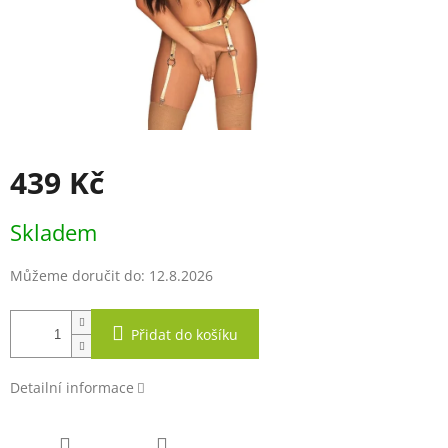
439 Kč
Měrná
Skladem
cena:
Můžeme doručit do:
12.8.2026
Přidat do košíku
Detailní informace