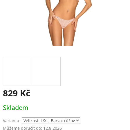
829 Kč
Měrná
Skladem
cena:
Varianta
Můžeme doručit do:
12.8.2026