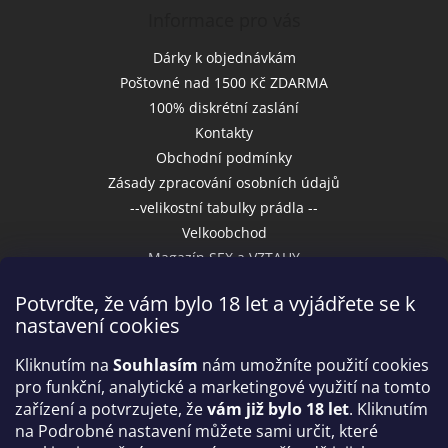
Informace pro vás
Dárky k objednávkám
Poštovné nad 1500 Kč ZDARMA
100% diskrétní zaslání
Kontakty
Obchodní podmínky
Zásady zpracování osobních údajů
--velikostní tabulky prádla --
Velkoobchod
Magazín SEX a VZTAHY
Potvrďte, že vám bylo 18 let a vyjádřete se k
nastavení cookies
Přijímáme online platby
Kliknutím na
Souhlasím
nám umožníte použití cookies
pro funkční, analytické a marketingové využití na tomto
zařízení a potvrzujete, že
vám již bylo 18 let
. Kliknutím
na Podrobné nastavení můžete sami určit, které