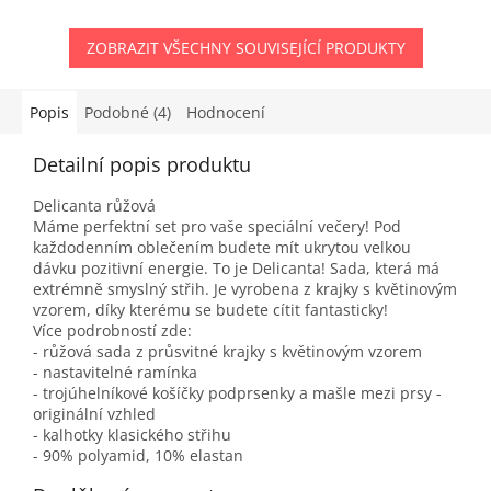
ZOBRAZIT VŠECHNY SOUVISEJÍCÍ PRODUKTY
Popis
Podobné (4)
Hodnocení
Detailní popis produktu
Delicanta růžová
Máme perfektní set pro vaše speciální večery! Pod
každodenním oblečením budete mít ukrytou velkou
dávku pozitivní energie. To je Delicanta! Sada, která má
extrémně smyslný střih. Je vyrobena z krajky s květinovým
vzorem, díky kterému se budete cítit fantasticky!
Více podrobností zde:
- růžová sada z průsvitné krajky s květinovým vzorem
- nastavitelné ramínka
- trojúhelníkové košíčky podprsenky a mašle mezi prsy -
originální vzhled
- kalhotky klasického střihu
- 90% polyamid, 10% elastan