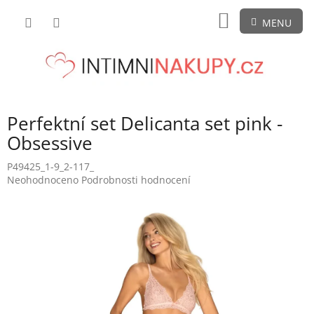
Přejít
NÁKUPNÍ
na
obsah
KOŠÍK
Perfektní set Delicanta set pink -
Obsessive
P49425_1-9_2-117_
Průměrné
Neohodnoceno
Podrobnosti hodnocení
hodnocení
produktu
je
0,0
z
5
hvězdiček.