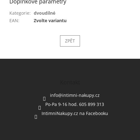
Doplňkové parametry
Kategorie
:
dvoudílné
EAN
:
Zvolte variantu
ZPĚT
Z
á
p
a
Kontakt
t
í
info
@
intimni-nakupy.cz
Po-Pa 9-16 hod. 605 899 313
IntimniNakupy.cz na Facebooku