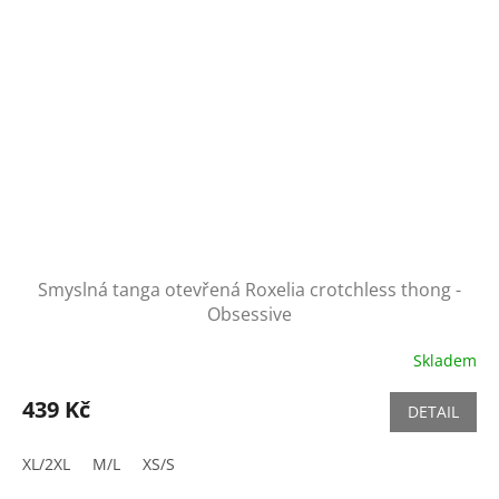
Smyslná tanga otevřená Roxelia crotchless thong -
Obsessive
Skladem
439 Kč
DETAIL
XL/2XL
M/L
XS/S