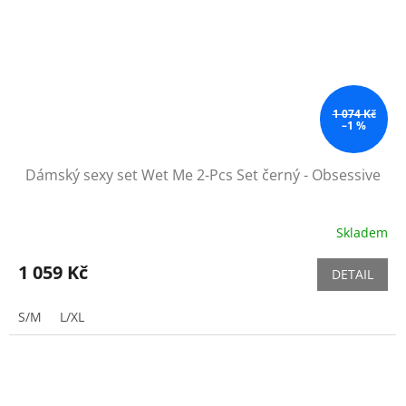
1 074 Kč
–1 %
Dámský sexy set Wet Me 2-Pcs Set černý - Obsessive
Skladem
1 059 Kč
DETAIL
S/M
L/XL