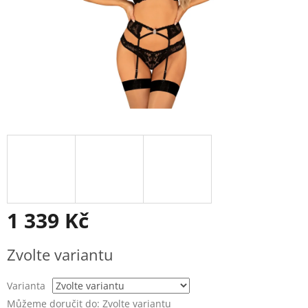
1 339 Kč
Měrná
Zvolte variantu
cena:
Varianta
Můžeme doručit do:
Zvolte variantu