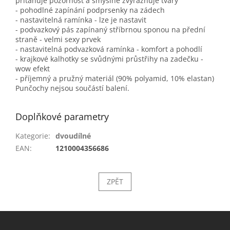
přitahuje pozornost a smyslně zvýrazňuje tvary
- pohodlné zapínání podprsenky na zádech
- nastavitelná ramínka - lze je nastavit
- podvazkový pás zapínaný stříbrnou sponou na přední
straně - velmi sexy prvek
- nastavitelná podvazková ramínka - komfort a pohodlí
- krajkové kalhotky se svůdnými průstřihy na zadečku -
wow efekt
- příjemný a pružný materiál (90% polyamid, 10% elastan)
Punčochy nejsou součástí balení.
Doplňkové parametry
Kategorie
:
dvoudílné
EAN
:
1210004356686
ZPĚT
Z
á