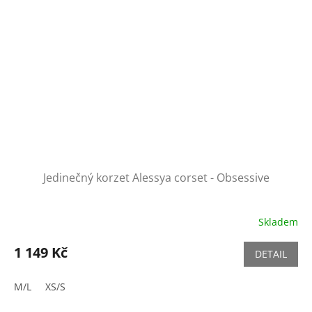
Jedinečný korzet Alessya corset - Obsessive
Skladem
1 149 Kč
DETAIL
M/L
XS/S