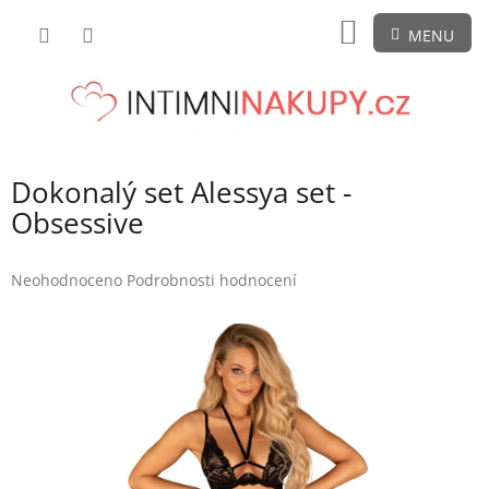
Přejít
NÁKUPNÍ
na
obsah
KOŠÍK
Dokonalý set Alessya set -
Obsessive
Průměrné
Neohodnoceno
Podrobnosti hodnocení
hodnocení
produktu
je
0,0
z
5
hvězdiček.