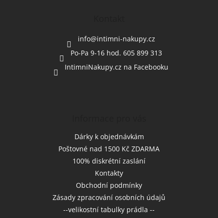
p
a
Kontakt
t
í
info
@
intimni-nakupy.cz
Po-Pa 9-16 hod. 605 899 313
IntimniNakupy.cz na Facebooku
Informace pro vás
Dárky k objednávkám
Poštovné nad 1500 Kč ZDARMA
100% diskrétní zaslání
Kontakty
Obchodní podmínky
Zásady zpracování osobních údajů
--velikostní tabulky prádla --