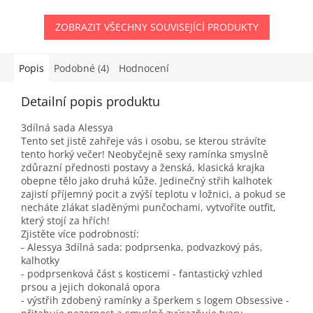
ZOBRAZIT VŠECHNY SOUVISEJÍCÍ PRODUKTY
Popis
Podobné (4)
Hodnocení
Detailní popis produktu
3dílná sada Alessya
Tento set jistě zahřeje vás i osobu, se kterou strávíte
tento horký večer! Neobyčejně sexy ramínka smyslně
zdůrazní přednosti postavy a ženská, klasická krajka
obepne tělo jako druhá kůže. Jedinečný střih kalhotek
zajistí příjemný pocit a zvýší teplotu v ložnici, a pokud se
necháte zlákat sladěnými punčochami, vytvoříte outfit,
který stojí za hřích!
Zjistěte více podrobností:
- Alessya 3dílná sada: podprsenka, podvazkový pás,
kalhotky
- podprsenková část s kosticemi - fantastický vzhled
prsou a jejich dokonalá opora
- výstřih zdobený ramínky a šperkem s logem Obsessive -