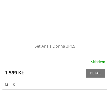
Set Anais Donna 3PCS
Skladem
1 599 Kč
DETAIL
M
S