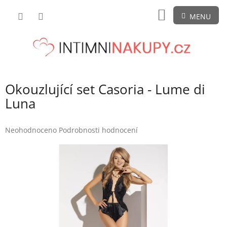
Přejít
NÁKUPNÍ
na
obsah
KOŠÍK
Okouzlující set Casoria - Lume di
Luna
Průměrné
Neohodnoceno
Podrobnosti hodnocení
hodnocení
produktu
je
0,0
z
5
hvězdiček.