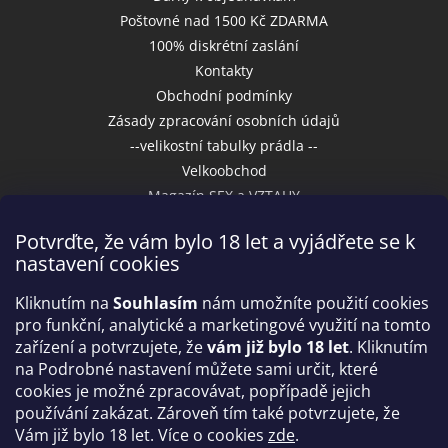
Poštovné nad 1500 Kč ZDARMA
100% diskrétní zaslání
Kontakty
Obchodní podmínky
Zásady zpracování osobních údajů
--velikostní tabulky prádla --
Velkoobchod
Magazín SEX a VZTAHY
Potvrďte, že vám bylo 18 let a vyjádřete se k
nastavení cookies
Přijímáme online platby
Kliknutím na
Souhlasím
nám umožníte použití cookies
pro funkční, analytické a marketingové využití na tomto
zařízení a potvrzujete, že
vám již bylo 18 let
. Kliknutím
na Podrobné nastavení můžete sami určit, které
cookies je možné zpracovávat, popřípadě jejich
používání zakázat. Zároveň tím také potvrzujete, že
Vám již bylo 18 let. Více o cookies
zde
.