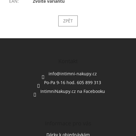
EAN
:
Zvolte variantu
ZPĚT
Z
á
p
a
Kontakt
t
í
info
@
intimni-nakupy.cz
Po-Pa 9-16 hod. 605 899 313
IntimniNakupy.cz na Facebooku
Informace pro vás
Dárky k objednávkám