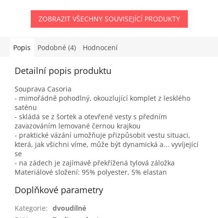
ZOBRAZIT VŠECHNY SOUVISEJÍCÍ PRODUKTY
Popis
Podobné (4)
Hodnocení
Detailní popis produktu
Souprava Casoria
- mimořádně pohodlný, okouzlující komplet z lesklého
saténu
- skládá se z šortek a otevřené vesty s předním
zavazováním lemované černou krajkou
- praktické vázání umožňuje přizpůsobit vestu situaci,
která, jak všichni víme, může být dynamická a... vyvíjející
se
- na zádech je zajímavě překřížená tylová záložka
Materiálové složení: 95% polyester, 5% elastan
Doplňkové parametry
Kategorie
:
dvoudílné