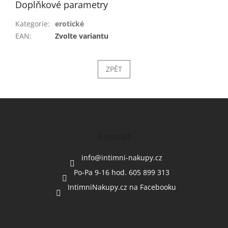
Doplňkové parametry
Kategorie
:
erotické
EAN
:
Zvolte variantu
ZPĚT
Z
á
p
a
Kontakt
t
í
info
@
intimni-nakupy.cz
Po-Pa 9-16 hod. 605 899 313
IntimniNakupy.cz na Facebooku