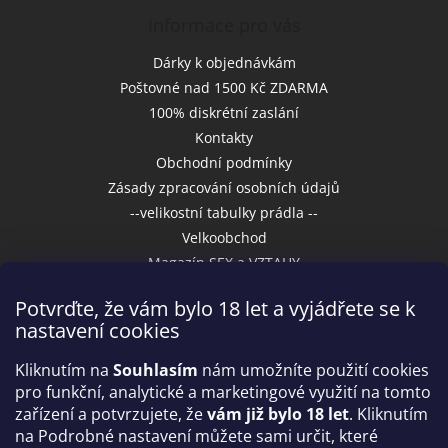
Informace pro vás
Dárky k objednávkám
Poštovné nad 1500 Kč ZDARMA
100% diskrétní zaslání
Kontakty
Obchodní podmínky
Zásady zpracování osobních údajů
--velikostní tabulky prádla --
Velkoobchod
Magazín SEX a VZTAHY
Potvrďte, že vám bylo 18 let a vyjádřete se k
nastavení cookies
Přijímáme online platby
Kliknutím na
Souhlasím
nám umožníte použití cookies
pro funkční, analytické a marketingové využití na tomto
zařízení a potvrzujete, že
vám již bylo 18 let
. Kliknutím
na Podrobné nastavení můžete sami určit, které