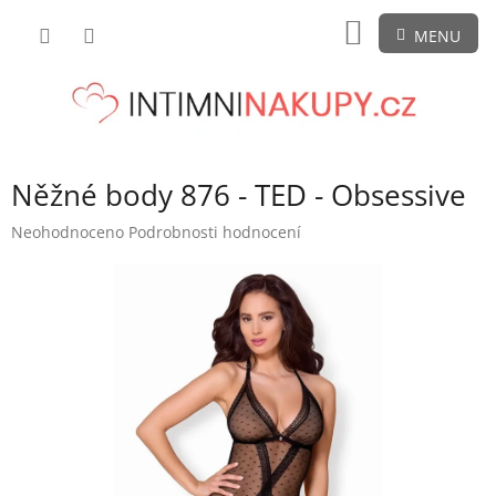
Přejít
NÁKUPNÍ
na
obsah
KOŠÍK
Něžné body 876 - TED - Obsessive
Průměrné
Neohodnoceno
Podrobnosti hodnocení
hodnocení
produktu
je
0,0
z
5
hvězdiček.