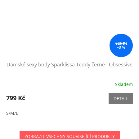
826 Kč
–3 %
Dámské sexy body Sparklissa Teddy černé - Obsessive
Skladem
799 Kč
DETAIL
S/M/L
ZOBRAZIT VŠECHNY SOUVISEJÍCÍ PRODUKTY