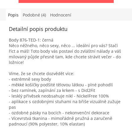
Popis
Podobné (4)
Hodnocení
Detailní popis produktu
Body 876-TED-1: černá
Něco něžného, něco sexy, něco ... ideální pro vás? Stačí
říct a máš! Toto body vás postaví do zvláštní nálady a váš
milovaný půjde přesně tam, kde chcete strávit večer - do
ložnice!
Víme, že se chcete dozvědět více:
- extrémně sexy body
- měkké košíčky podšité tělovou látkou - plné pohodlí
- bez ramínek, zapínání za krkem - s Did2Fit
- lesklý přívěsek neobsahuje nikl - NickelFree 100%
- aplikace s ozdobnými stuhami na břiše vizuálně zužuje
pas
- ozdobné pásky na bocích - nekonvenční dekorace
- Vícevrstvá tkanina - mimořádně pružná a zaručeně
padnoucí (90% polyester, 10% elastan)