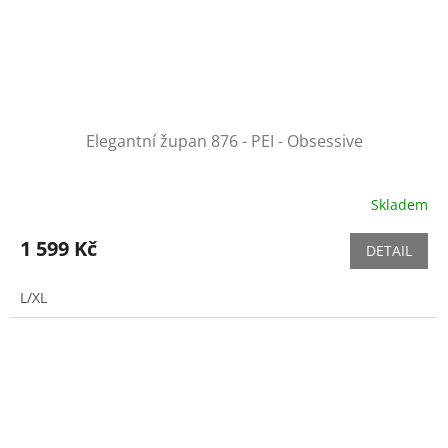
Elegantní župan 876 - PEI - Obsessive
Skladem
1 599 Kč
DETAIL
L/XL