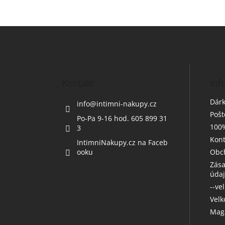
Z
á
p
a
t
Kontakt
Inf
í
Dárk
info
@
intimni-nakupy.cz
Poš
Po-Pa 9-16 hod. 605 899 31
100%
3
Kont
IntimniNakupy.cz na Faceb
ooku
Obc
Zása
úda
--ve
Vel
Maga