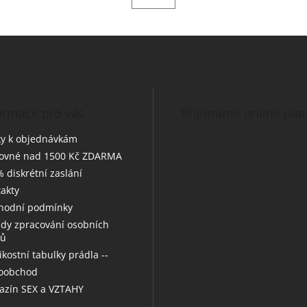
ormace pro vás
Přijímáme online pla
y k objednávkám
tovné nad 1500 Kč ZDARMA
 diskrétní zaslání
akty
hodní podmínky
dy zpracování osobních
jů
likostní tabulky prádla --
koobchod
zín SEX a VZTAHY