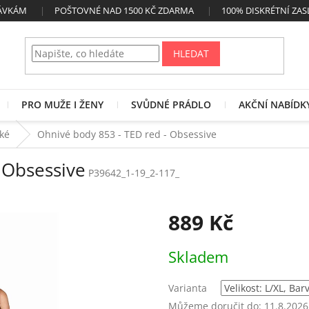
NÁVKÁM
POŠTOVNÉ NAD 1500 KČ ZDARMA
100% DISKRÉTNÍ ZAS
HLEDAT
PRO MUŽE I ŽENY
SVŮDNÉ PRÁDLO
AKČNÍ NABÍDK
cké
Ohnivé body 853 - TED red - Obsessive
 Obsessive
P39642_1-19_2-117_
889 Kč
Měrná
Skladem
cena:
Varianta
Můžeme doručit do:
11.8.2026