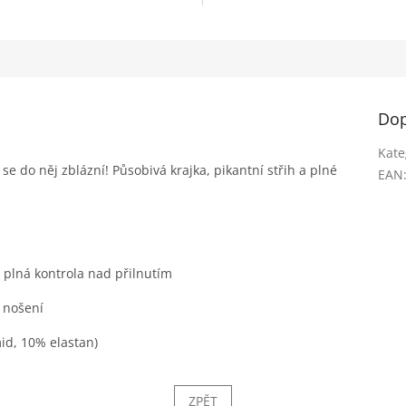
Dop
Kate
se do něj zblázní! Působivá krajka, pikantní střih a plné
EAN
- plná kontrola nad přilnutím
i nošení
id, 10% elastan)
ZPĚT