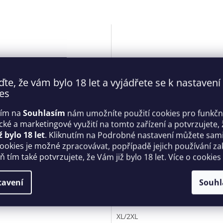
ďte, že vám bylo 18 let a vyjádřete se k nastavení
es
tím na
Souhlasím
nám umožníte použití cookies pro funkčn
ické a marketingové využití na tomto zařízení a potvrzujete, 
ž bylo 18 let
. Kliknutím na Podrobné nastavení můžete sami 
tní košilka Miamor chemise
Neodolatelná tanga otevřen
cookies je možné zpracovávat, popřípadě jejich používání za
- Obsessive
Ingridia thong - Obsessive
 tím také potvrzujete, že Vám již bylo 18 let. Více o cookies
Skladem
tavení
Souhl
 Kč
269 Kč
DETAIL
D
XL/2XL