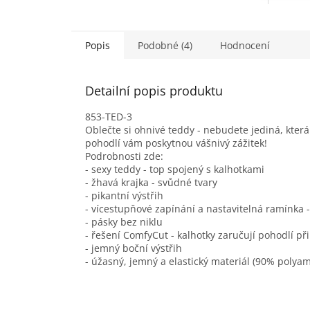
Popis
Podobné (4)
Hodnocení
Detailní popis produktu
853-TED-3
Oblečte si ohnivé teddy - nebudete jediná, která 
pohodlí vám poskytnou vášnivý zážitek!
Podrobnosti zde:
- sexy teddy - top spojený s kalhotkami
- žhavá krajka - svůdné tvary
- pikantní výstřih
- vícestupňové zapínání a nastavitelná ramínka 
- pásky bez niklu
- řešení ComfyCut - kalhotky zaručují pohodlí př
- jemný boční výstřih
- úžasný, jemný a elastický materiál (90% polyam