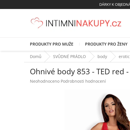
Přejít
DÁRKY K OBJED
na
obsah
PRODUKTY PRO MUŽE
PRODUKTY PRO ŽENY
Domů
SVŮDNÉ PRÁDLO
body
eroti
Ohnivé body 853 - TED red -
Průměrné
Neohodnoceno
Podrobnosti hodnocení
hodnocení
produktu
je
0,0
z
5
hvězdiček.