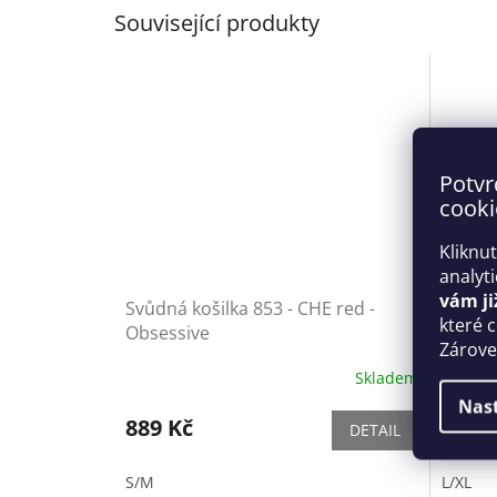
Související produkty
Potvr
cooki
Kliknu
analyt
vám ji
Svůdná košilka 853 - CHE red -
Elegan
které 
Obsessive
bordó 
Zároveň
Skladem
Nas
889 Kč
1 139
DETAIL
S/M
L/XL