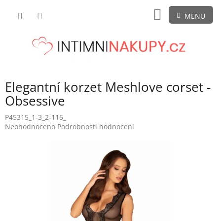
Přejít
NÁKUPNÍ
na
obsah
KOŠÍK
Elegantní korzet Meshlove corset -
Obsessive
P45315_1-3_2-116_
Průměrné
Neohodnoceno
Podrobnosti hodnocení
hodnocení
produktu
je
0,0
z
5
hvězdiček.