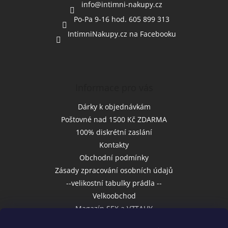
í
info
@
intimni-nakupy.cz
Po-Pa 9-16 hod. 605 899 313
IntimniNakupy.cz na Facebooku
Informace pro vás
Dárky k objednávkám
Poštovné nad 1500 Kč ZDARMA
100% diskrétní zaslání
Kontakty
Obchodní podmínky
Zásady zpracování osobních údajů
--velikostní tabulky prádla --
Velkoobchod
Magazín SEX a VZTAHY