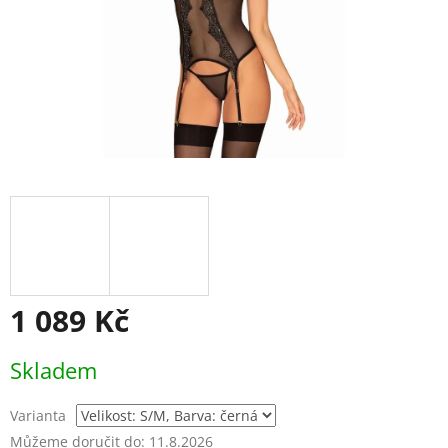
1 089 Kč
Měrná
Skladem
cena:
Varianta
Můžeme doručit do:
11.8.2026