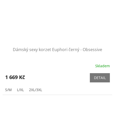
Dámský sexy korzet Euphori černý - Obsessive
Skladem
1 669 Kč
DETAIL
S/M
L/XL
2XL/3XL