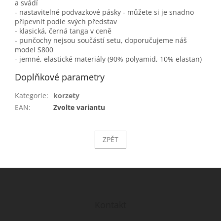
a svádí
- nastavitelné podvazkové pásky - můžete si je snadno
připevnit podle svých představ
- klasická, černá tanga v ceně
- punčochy nejsou součástí setu, doporučujeme náš
model S800
- jemné, elastické materiály (90% polyamid, 10% elastan)
Doplňkové parametry
Kategorie
:
korzety
EAN
:
Zvolte variantu
ZPĚT
Z
á
p
a
Kontakt
t