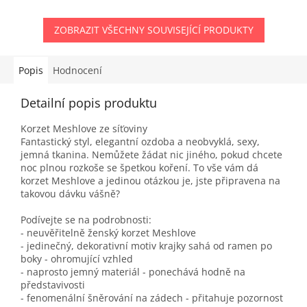
ZOBRAZIT VŠECHNY SOUVISEJÍCÍ PRODUKTY
Popis
Hodnocení
Detailní popis produktu
Korzet Meshlove ze síťoviny
Fantastický styl, elegantní ozdoba a neobvyklá, sexy,
jemná tkanina. Nemůžete žádat nic jiného, pokud chcete
noc plnou rozkoše se špetkou koření. To vše vám dá
korzet Meshlove a jedinou otázkou je, jste připravena na
takovou dávku vášně?
Podívejte se na podrobnosti:
- neuvěřitelně ženský korzet Meshlove
- jedinečný, dekorativní motiv krajky sahá od ramen po
boky - ohromující vzhled
- naprosto jemný materiál - ponechává hodně na
představivosti
- fenomenální šněrování na zádech - přitahuje pozornost