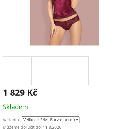
1 829 Kč
Měrná
Skladem
cena:
Varianta
Můžeme doručit do:
11.8.2026