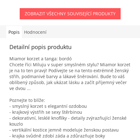
ZOBRAZIT VŠECHNY SOUVISEJÍCÍ PRODUKTY
Popis
Hodnocení
Detailní popis produktu
Miamor korzet a tanga: bordó
Chcete říci Miluju v super smyslném stylu? Miamor korzet
je na to ten pravý! Podívejte se na tento extrémně ženský
střih, podmanivé barvy a lákavé šněrování. Bude to váš
oblíbený způsob, jak ukázat lásku a začít příjemný večer
ve dvou ...
Poznejte to blíže:
- smyslný korzet s elegantní ozdobou
- krajkový výstřih se sexy štěrbinou
- dekorativní, lesklé knoflíky - detaily zvýrazňující ženské
kouzlo
- vertikální kostice jemně modeluje ženskou postavu
- krajka svůdně zdobí záda a zdůrazňuje boky