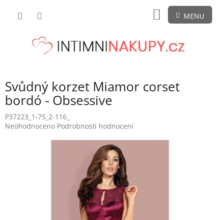
Přejít
NÁKUPNÍ
na
obsah
KOŠÍK
Svůdný korzet Miamor corset
bordó - Obsessive
P37223_1-75_2-116_
Průměrné
Neohodnoceno
Podrobnosti hodnocení
hodnocení
produktu
je
0,0
z
5
hvězdiček.