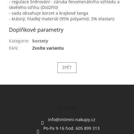
- regulace šněrování - záruka fenomenálního vzhledu a
skvělého střihu (Did2Fit)!
- sada obsahuje korzet a krajkové tanga
- krásný, hladký materiál (95% polyamid, 5% elastan)
Doplňkové parametry
Kategorie
:
korzety
EAN
:
Zvolte variantu
ZPĚT
Z
á
p
a
Kontakt
t
í
info
@
intimni-nakupy.cz
Po-Pa 9-16 hod. 605 899 313