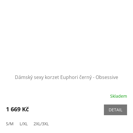
Dámský sexy korzet Euphori černý - Obsessive
Skladem
1 669 Kč
DETAIL
S/M
L/XL
2XL/3XL