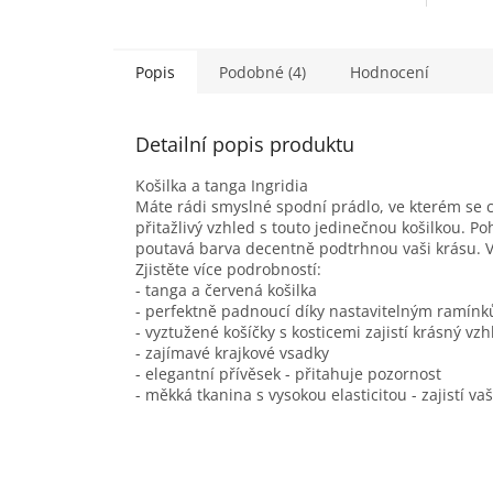
Popis
Podobné (4)
Hodnocení
Detailní popis produktu
Košilka a tanga Ingridia
Máte rádi smyslné spodní prádlo, ve kterém se c
přitažlivý vzhled s touto jedinečnou košilkou. 
poutavá barva decentně podtrhnou vaši krásu. V
Zjistěte více podrobností:
- tanga a červená košilka
- perfektně padnoucí díky nastavitelným ramín
- vyztužené košíčky s kosticemi zajistí krásný vz
- zajímavé krajkové vsadky
- elegantní přívěsek - přitahuje pozornost
- měkká tkanina s vysokou elasticitou - zajistí v