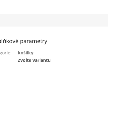
lňkové parametry
gorie
:
košilky
:
Zvolte variantu