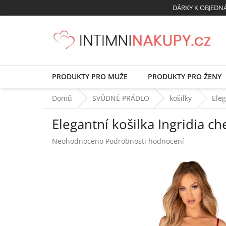
Přejít
DÁRKY K OBJED
na
obsah
PRODUKTY PRO MUŽE
PRODUKTY PRO ŽENY
Domů
SVŮDNÉ PRÁDLO
košilky
Eleg
Elegantní košilka Ingridia c
Průměrné
Neohodnoceno
Podrobnosti hodnocení
hodnocení
produktu
je
0,0
z
5
hvězdiček.