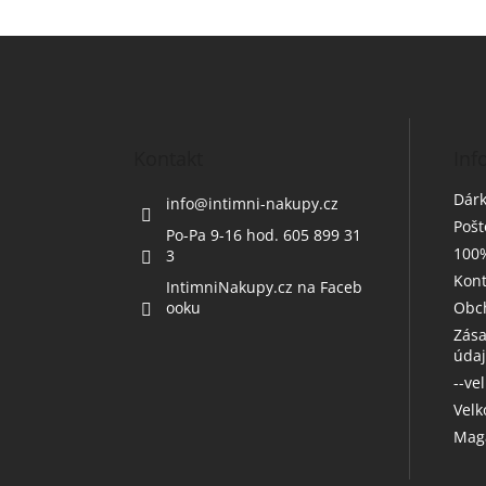
Z
á
p
a
t
Kontakt
Inf
í
Dárk
info
@
intimni-nakupy.cz
Poš
Po-Pa 9-16 hod. 605 899 31
100%
3
Kont
IntimniNakupy.cz na Faceb
ooku
Obc
Zása
úda
--ve
Vel
Maga