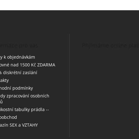
ormace pro vás
Přijímáme online pla
y k objednávkám
tovné nad 1500 Kč ZDARMA
 diskrétní zaslání
akty
hodní podmínky
dy zpracování osobních
jů
likostní tabulky prádla --
koobchod
zín SEX a VZTAHY