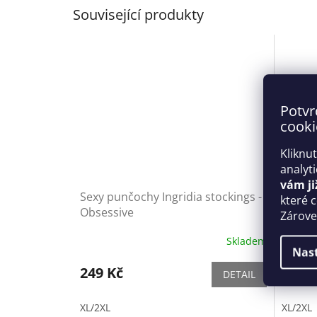
Související produkty
Potvr
cooki
Kliknu
analyt
vám ji
Sexy punčochy Ingridia stockings -
Neodol
které 
Obsessive
Ingrid
Zároveň
Skladem
Nas
249 Kč
269 
DETAIL
XL/2XL
XL/2XL