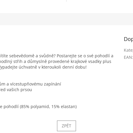
Dop
Kate
ítíte sebevědomě a svůdně? Postarejte se o své pohodlí a
EAN
Pohodlný střih a důmyslně provedené krajkové vsadky plus
ypadejte úchvatně v kteroukoli denní dobu!
kům a vícestupňovému zapínání
hled vašich prsou
aše pohodlí (85% polyamid, 15% elastan)
ZPĚT