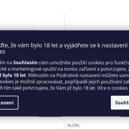
ďte, že vám bylo 18 let a vyjádřete se k nastavení
es
tím na
Souhlasím
nám umožníte použití cookies pro funkčn
ické a marketingové využití na tomto zařízení a potvrzujete, 
ž bylo 18 let
. Kliknutím na Podrobné nastavení můžete sami 
atelná tanga otevřená
Krásný set otevřený Ingridia
cookies je možné zpracovávat, popřípadě jejich používání za
ia thong - Obsessive
crotchless set - Obsessive
 tím také potvrzujete, že Vám již bylo 18 let. Více o cookies
Skladem
tavení
Souhl
Kč
729 Kč
DETAIL
D
XL/2XL