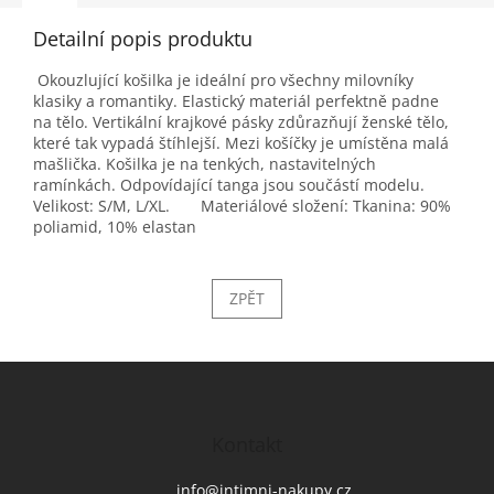
Detailní popis produktu
Okouzlující košilka je ideální pro všechny milovníky
klasiky a romantiky. Elastický materiál perfektně padne
na tělo. Vertikální krajkové pásky zdůrazňují ženské tělo,
které tak vypadá štíhlejší. Mezi košíčky je umístěna malá
mašlička. Košilka je na tenkých, nastavitelných
ramínkách. Odpovídající tanga jsou součástí modelu.
Velikost: S/M, L/XL. Materiálové složení: Tkanina: 90%
poliamid, 10% elastan
ZPĚT
Z
á
p
a
Kontakt
t
í
info
@
intimni-nakupy.cz