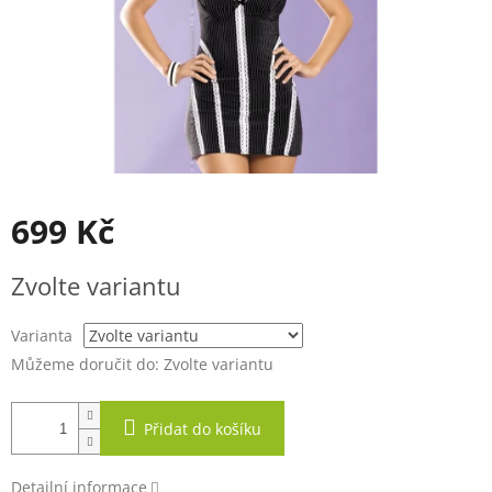
699 Kč
Měrná
Zvolte variantu
cena:
Varianta
Můžeme doručit do:
Zvolte variantu
Přidat do košíku
Detailní informace