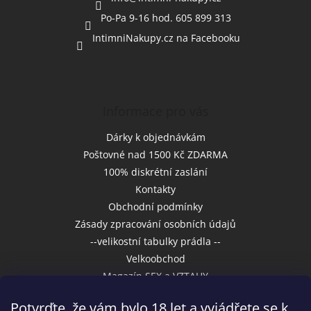
Po-Pa 9-16 hod. 605 899 313
IntimniNakupy.cz na Facebooku
Informace pro vás
Dárky k objednávkám
Poštovné nad 1500 Kč ZDARMA
100% diskrétní zaslání
Kontakty
Obchodní podmínky
Zásady zpracování osobních údajů
--velikostní tabulky prádla --
Velkoobchod
Magazín SEX a VZTAHY
Potvrďte, že vám bylo 18 let a vyjádřete se k