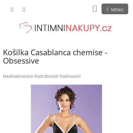
Přejít
NÁKUPNÍ
na
obsah
KOŠÍK
Košilka Casablanca chemise -
Obsessive
Průměrné
Neohodnoceno
Podrobnosti hodnocení
hodnocení
produktu
je
0,0
z
5
hvězdiček.