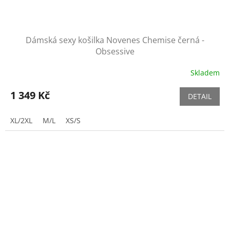
Dámská sexy košilka Novenes Chemise černá -
Obsessive
Skladem
1 349 Kč
DETAIL
XL/2XL
M/L
XS/S