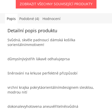
ZOBRAZIT VŠECHNY SOUVISEJÍCÍ PRODUKTY
Popis
Podobné (4)
Hodnocení
Detailní popis produktu
Svůdná, skvěle padnoucí dámská košilka
sorientálnímmotivem!
důmyslnývýstřih lákavě odhalujeprsa
šněrování na krkuse perfektně přizpůsobí
vrchní krajka pokrytáorientálnímdesignem slesklou,
modrou nití
dokonalevyhotovena aneuvěřitelněsvůdná