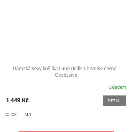
Dámská sexy košilka Lune Bellis Chemise černá -
Obsessive
Skladem
1 449 Kč
DETAIL
XL/XXL
M/L