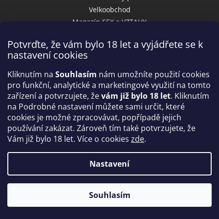
Velkoobchod
Magazín SEX a VZTAHY
Potvrďte, že vám bylo 18 let a vyjádřete se k
nastavení cookies
Přijímáme online platby
Kliknutím na
Souhlasím
nám umožníte použití cookies
pro funkční, analytické a marketingové využití na tomto
zařízení a potvrzujete, že
vám již bylo 18 let
. Kliknutím
na Podrobné nastavení můžete sami určit, které
cookies je možné zpracovávat, popřípadě jejich
používání zakázat. Zároveň tím také potvrzujete, že
Vám již bylo 18 let. Více o cookies
zde
.
Vytvořil Shoptet
Nastavení
Copyright 2026
IntimniNakupy.cz
. Všechna práva
Souhlasím
vyhrazena.