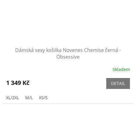
Dámská sexy košilka Novenes Chemise černá -
Obsessive
Skladem
1 349 Kč
DETAIL
XL/2XL
M/L
XS/S