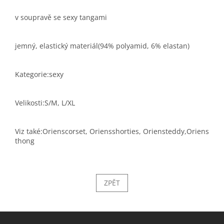
v soupravě se sexy tangami
jemný, elastický materiál(94% polyamid, 6% elastan)
Kategorie:sexy
Velikosti:S/M, L/XL
Viz také:Orienscorset, Oriensshorties, Oriensteddy,Oriens
thong
ZPĚT
Z