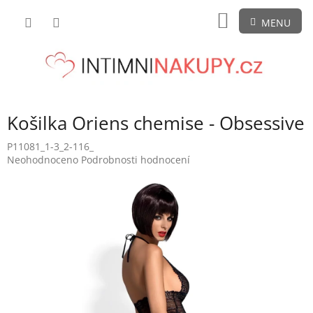
Přejít
NÁKUPNÍ
na
obsah
KOŠÍK
Košilka Oriens chemise - Obsessive
P11081_1-3_2-116_
Průměrné
Neohodnoceno
Podrobnosti hodnocení
hodnocení
produktu
je
0,0
z
5
hvězdiček.