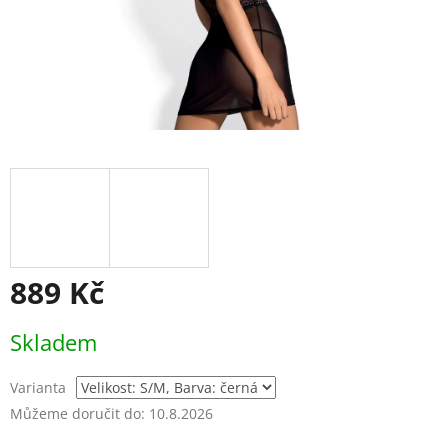
889 Kč
Měrná
Skladem
cena:
Varianta
Můžeme doručit do:
10.8.2026