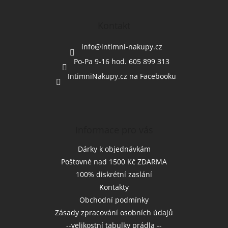
á
p
a
Kontakt
t
í
info
@
intimni-nakupy.cz
Po-Pa 9-16 hod. 605 899 313
IntimniNakupy.cz na Facebooku
Informace pro vás
Dárky k objednávkám
Poštovné nad 1500 Kč ZDARMA
100% diskrétní zaslání
Kontakty
Obchodní podmínky
Zásady zpracování osobních údajů
--velikostní tabulky prádla --