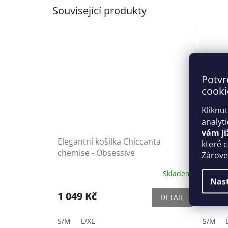
Související produkty
Potvr
cooki
Kliknu
analyt
vám ji
Elegantní košilka Chiccanta
Smysln
které 
chemise - Obsessive
babydo
Zároveň
Skladem
Nas
1 049 Kč
1 149
DETAIL
S/M
L/XL
S/M