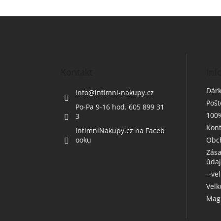
Z
á
p
a
t
Kontakt
Inf
í
Dárk
info
@
intimni-nakupy.cz
Poš
Po-Pa 9-16 hod. 605 899 31
100%
3
Kont
IntimniNakupy.cz na Faceb
ooku
Obc
Zása
úda
--ve
Vel
Maga