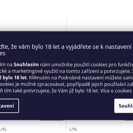
ďte, že vám bylo 18 let a vyjádřete se k nastavení
es
tím na
Souhlasím
nám umožníte použití cookies pro funkčn
ické a marketingové využití na tomto zařízení a potvrzujete, 
ž bylo 18 let
. Kliknutím na Podrobné nastavení můžete sami 
á košilka Chiccanta
Svůdný podvazkový pás Dar
cookies je možné zpracovávat, popřípadě jejich používání za
ll - Obsessive
garter belt - Obsessive
 tím také potvrzujete, že Vám již bylo 18 let. Více o cookies
Skladem
tavení
Souhl
 Kč
599 Kč
DETAIL
D
L/XL
L/XL