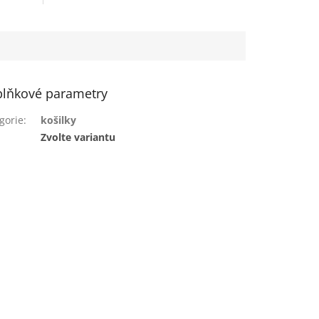
lňkové parametry
gorie
:
košilky
:
Zvolte variantu