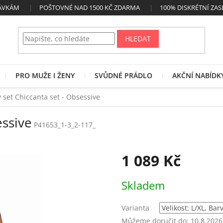
NÁVKÁM
POŠTOVNÉ NAD 1500 KČ ZDARMA
100% DISKRÉTNÍ ZAS
HLEDAT
PRO MUŽE I ŽENY
SVŮDNÉ PRÁDLO
AKČNÍ NABÍDK
 set Chiccanta set - Obsessive
essive
P41653_1-3_2-117_
1 089 Kč
Měrná
Skladem
cena:
Varianta
Můžeme doručit do:
10.8.2026