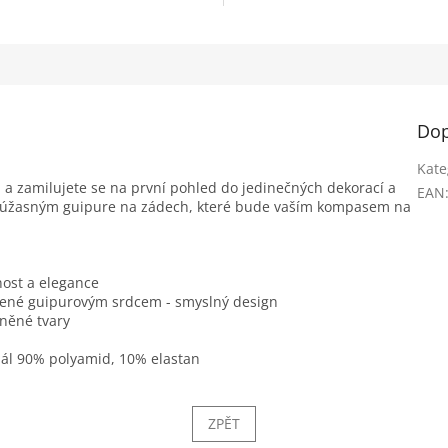
Dop
Kate
a zamilujete se na první pohled do jedinečných dekorací a
EAN
t úžasným guipure na zádech, které bude vaším kompasem na
ost a elegance
obené guipurovým srdcem - smyslný design
zněné tvary
riál 90% polyamid, 10% elastan
ZPĚT