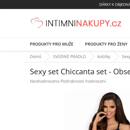
Přejít
DÁRKY K OBJED
na
obsah
PRODUKTY PRO MUŽE
PRODUKTY PRO ŽENY
Domů
SVŮDNÉ PRÁDLO
košilky
Sexy
Sexy set Chiccanta set - Obs
Průměrné
Neohodnoceno
Podrobnosti hodnocení
hodnocení
produktu
je
0,0
z
5
hvězdiček.