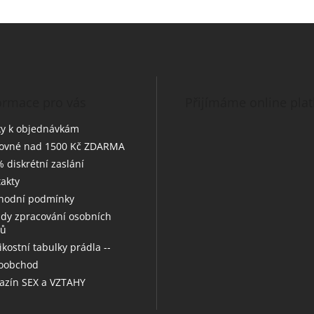
ormace pro vás
Přijímáme online pla
y k objednávkám
tovné nad 1500 Kč ZDARMA
 diskrétní zaslání
akty
hodní podmínky
dy zpracování osobních
jů
likostní tabulky prádla --
koobchod
zín SEX a VZTAHY