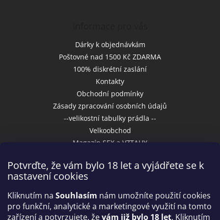
Informace pro vás
Dárky k objednávkám
Poštovné nad 1500 Kč ZDARMA
100% diskrétní zaslání
Kontakty
Obchodní podmínky
Zásady zpracování osobních údajů
--velikostní tabulky prádla --
Velkoobchod
Magazín SEX a VZTAHY
Potvrďte, že vám bylo 18 let a vyjádřete se k
nastavení cookies
Přijímáme online platby
Kliknutím na
Souhlasím
nám umožníte použití cookies
pro funkční, analytické a marketingové využití na tomto
zařízení a potvrzujete, že
vám již bylo 18 let
. Kliknutím