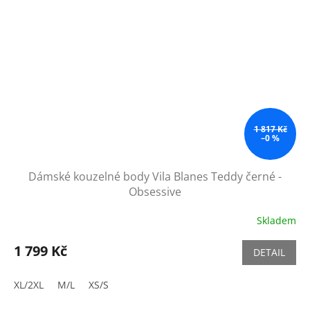
1 817 Kč
–0 %
Dámské kouzelné body Vila Blanes Teddy černé -
Obsessive
Skladem
1 799 Kč
DETAIL
XL/2XL
M/L
XS/S