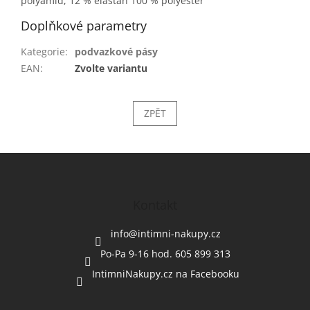
polyamid, 12 % elastan 100 % polyester
Doplňkové parametry
Kategorie
:
podvazkové pásy
EAN
:
Zvolte variantu
ZPĚT
Z
á
p
a
Kontakt
t
í
info
@
intimni-nakupy.cz
Po-Pa 9-16 hod. 605 899 313
IntimniNakupy.cz na Facebooku