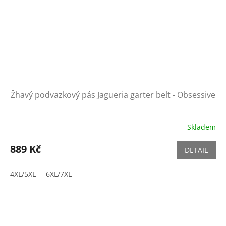
Žhavý podvazkový pás Jagueria garter belt - Obsessive
Skladem
889 Kč
DETAIL
4XL/5XL
6XL/7XL