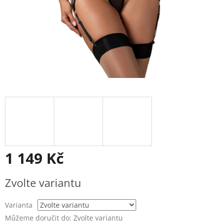
1 149 Kč
Měrná
Zvolte variantu
cena:
Varianta
Můžeme doručit do:
Zvolte variantu