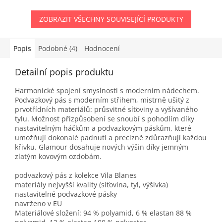
ZOBRAZIT VŠECHNY SOUVISEJÍCÍ PRODUKTY
Popis
Podobné (4)
Hodnocení
Detailní popis produktu
Harmonické spojení smyslnosti s moderním nádechem.
Podvazkový pás s moderním střihem, mistrně ušitý z
prvotřídních materiálů: průsvitné síťoviny a vyšívaného
tylu. Možnost přizpůsobení se snoubí s pohodlím díky
nastavitelným háčkům a podvazkovým páskům, které
umožňují dokonalé padnutí a precizně zdůrazňují každou
křivku. Glamour dosahuje nových výšin díky jemným
zlatým kovovým ozdobám.
podvazkový pás z kolekce Vila Blanes
materiály nejvyšší kvality (síťovina, tyl, výšivka)
nastavitelné podvazkové pásky
navrženo v EU
Materiálové složení: 94 % polyamid, 6 % elastan 88 %