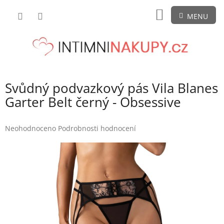
Přejít
NÁKUPNÍ
na
obsah
KOŠÍK
Svůdný podvazkový pás Vila Blanes
Garter Belt černý - Obsessive
Průměrné
Neohodnoceno
Podrobnosti hodnocení
hodnocení
produktu
je
0,0
z
5
hvězdiček.