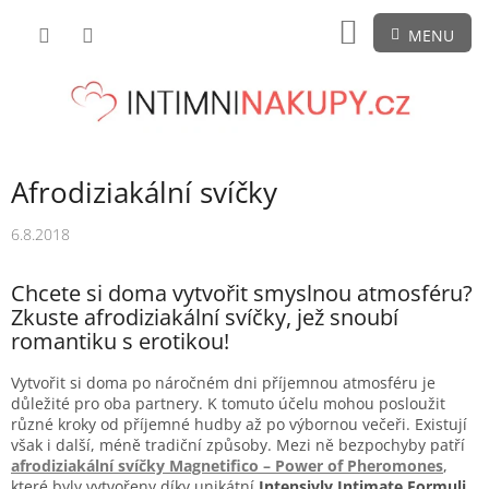
Přejít
NÁKUPNÍ
na
obsah
KOŠÍK
Afrodiziakální svíčky
6.8.2018
Chcete si doma vytvořit smyslnou atmosféru?
Zkuste afrodiziakální svíčky, jež snoubí
romantiku s erotikou!
Vytvořit si doma po náročném dni příjemnou atmosféru je
důležité pro oba partnery. K tomuto účelu mohou posloužit
různé kroky od příjemné hudby až po výbornou večeři. Existují
však i další, méně tradiční způsoby. Mezi ně bezpochyby patří
afrodiziakální svíčky Magnetifico – Power of Pheromones
,
které byly vytvořeny díky unikátní
Intensivly Intimate Formuli
.