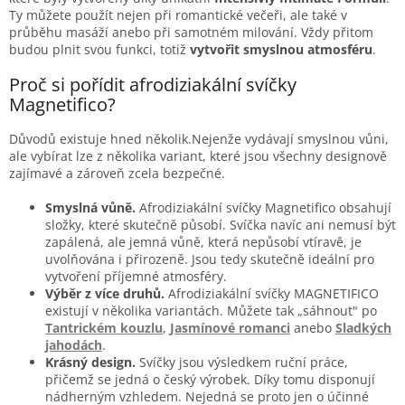
Ty můžete použít nejen při romantické večeři, ale také v
průběhu masáží anebo při samotném milování. Vždy přitom
budou plnit svou funkci, totiž
vytvořit smyslnou atmosféru
.
Proč si pořídit afrodiziakální svíčky
Magnetifico?
Důvodů existuje hned několik.Nejenže vydávají smyslnou vůni,
ale vybírat lze z několika variant, které jsou všechny designově
zajímavé a zároveň zcela bezpečné.
Smyslná vůně.
Afrodiziakální svíčky Magnetifico obsahují
složky, které skutečně působí. Svíčka navíc ani nemusí být
zapálená, ale jemná vůně, která nepůsobí vtíravě, je
uvolňována i přirozeně. Jsou tedy skutečně ideální pro
vytvoření příjemné atmosféry.
Výběr z více druhů.
Afrodiziakální svíčky MAGNETIFICO
existují v několika variantách. Můžete tak „sáhnout" po
Tantrickém kouzlu
,
Jasmínové romanci
anebo
Sladkých
jahodách
.
Krásný design.
Svíčky jsou výsledkem ruční práce,
přičemž se jedná o český výrobek. Díky tomu disponují
nádherným vzhledem. Nejedná se proto jen o účinné