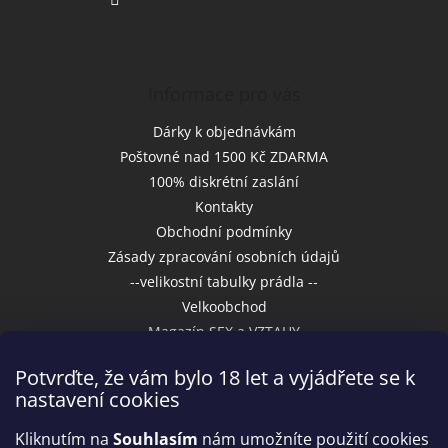
Informace pro vás
Dárky k objednávkám
Poštovné nad 1500 Kč ZDARMA
100% diskrétní zaslání
Kontakty
Obchodní podmínky
Zásady zpracování osobních údajů
--velikostní tabulky prádla --
Velkoobchod
Magazín SEX a VZTAHY
Potvrďte, že vám bylo 18 let a vyjádřete se k
nastavení cookies
Přijímáme online platby
Kliknutím na
Souhlasím
nám umožníte použití cookies