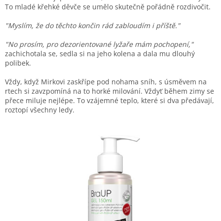
To mladé křehké děvče se umělo skutečně pořádně rozdivočit.
"Myslím, že do těchto končin rád zabloudím i příště."
"No prosím, pro dezorientované lyžaře mám pochopení,"
zachichotala se, sedla si na jeho kolena a dala mu dlouhý
polibek.
Vždy, když Mirkovi zaskřípe pod nohama sníh, s úsměvem na
rtech si zavzpomíná na to horké milování. Vždyť během zimy se
přece miluje nejlépe. To vzájemné teplo, které si dva předávají,
roztopí všechny ledy.