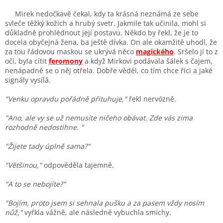
Mirek nedočkavě čekal, kdy ta krásná neznámá ze sebe
svleče těžký kožich a hrubý svetr. Jakmile tak učinila, mohl si
důkladně prohlédnout její postavu. Někdo by řekl, že je to
docela obyčejná žena, ba ještě dívka. On ale okamžitě uhodl, že
za tou řádovou maskou se ukrývá něco
magického
. Sršelo jí to z
očí, byla cítit
feromony
a když Mirkovi podávala šálek s čajem,
nenápadně se o něj otřela. Dobře věděl, co tím chce říci a jaké
signály vysílá.
"Venku opravdu pořádně přituhuje,"
řekl nervózně.
"Ano, ale vy se už nemusíte ničeho obávat. Zde vás zima
rozhodně nedostihne. "
"Žijete tady úplně sama?"
"Většinou,"
odpověděla tajemně.
"A to se nebojíte?"
"Bojím, proto jsem si sehnala pušku a za pasem vždy nosím
nůž,"
vyřkla vážně, ale následně vybuchla smíchy.