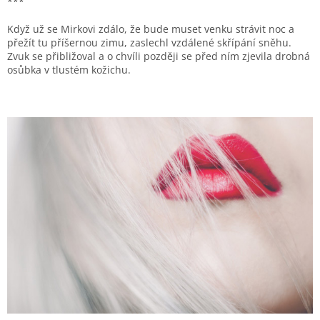
***
Když už se Mirkovi zdálo, že bude muset venku strávit noc a
přežít tu příšernou zimu, zaslechl vzdálené skřípání sněhu.
Zvuk se přibližoval a o chvíli později se před ním zjevila drobná
osůbka v tlustém kožichu.