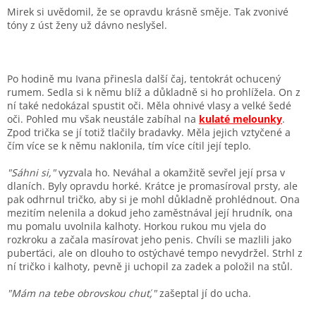
Mirek si uvědomil, že se opravdu krásně směje. Tak zvonivé
tóny z úst ženy už dávno neslyšel.
Po hodině mu Ivana přinesla další čaj, tentokrát ochucený
rumem. Sedla si k němu blíž a důkladně si ho prohlížela. On z
ní také nedokázal spustit oči. Měla ohnivé vlasy a velké šedé
oči. Pohled mu však neustále zabíhal na
kulaté melounky
.
Zpod trička se jí totiž tlačily bradavky. Měla jejich vztyčené a
čím více se k němu naklonila, tím více cítil její teplo.
"Sáhni si,"
vyzvala ho. Neváhal a okamžitě sevřel její prsa v
dlaních. Byly opravdu horké. Krátce je promasíroval prsty, ale
pak odhrnul tričko, aby si je mohl důkladně prohlédnout. Ona
mezitím nelenila a dokud jeho zaměstnával její hrudník, ona
mu pomalu uvolnila kalhoty. Horkou rukou mu vjela do
rozkroku a začala masírovat jeho penis. Chvíli se mazlili jako
puberťáci, ale on dlouho to ostýchavé tempo nevydržel. Strhl z
ní tričko i kalhoty, pevně ji uchopil za zadek a položil na stůl.
"Mám na tebe obrovskou chuť,"
zašeptal jí do ucha.