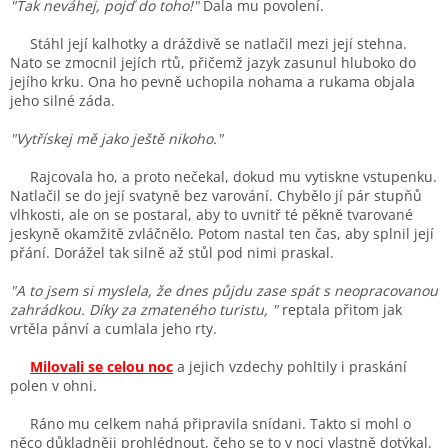
"Tak neváhej, pojď do toho!"
Dala mu povolení.
Stáhl její kalhotky a dráždivě se natlačil mezi její stehna.
Nato se zmocnil jejích rtů, přičemž jazyk zasunul hluboko do
jejího krku. Ona ho pevně uchopila nohama a rukama objala
jeho silné záda.
"Vytřískej mě jako ještě nikoho."
Rajcovala ho, a proto nečekal, dokud mu vytiskne vstupenku.
Natlačil se do její svatyně bez varování. Chybělo jí pár stupňů
vlhkosti, ale on se postaral, aby to uvnitř té pěkně tvarované
jeskyně okamžitě zvláčnělo. Potom nastal ten čas, aby splnil její
přání. Dorážel tak silně až stůl pod nimi praskal.
"A to jsem si myslela, že dnes půjdu zase spát s neopracovanou
zahrádkou. Díky za zmateného turistu, "
reptala přitom jak
vrtěla pánví a cumlala jeho rty.
Milovali se celou noc
a jejich vzdechy pohltily i praskání
polen v ohni.
Ráno mu celkem nahá připravila snídani. Takto si mohl o
něco důkladněji prohlédnout, čeho se to v noci vlastně dotýkal.