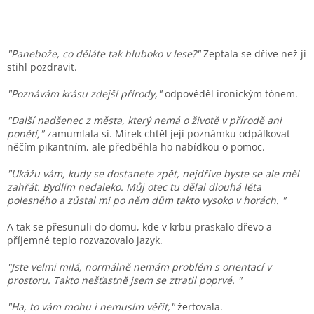
"Panebože, co děláte tak hluboko v lese?"
Zeptala se dříve než ji
stihl pozdravit.
"Poznávám krásu zdejší přírody,"
odpověděl ironickým tónem.
"Další nadšenec z města, který nemá o životě v přírodě ani
ponětí,"
zamumlala si. Mirek chtěl její poznámku odpálkovat
něčím pikantním, ale předběhla ho nabídkou o pomoc.
"Ukážu vám, kudy se dostanete zpět, nejdříve byste se ale měl
zahřát. Bydlím nedaleko. Můj otec tu dělal dlouhá léta
polesného a zůstal mi po něm dům takto vysoko v horách. "
A tak se přesunuli do domu, kde v krbu praskalo dřevo a
příjemné teplo rozvazovalo jazyk.
"Jste velmi milá, normálně nemám problém s orientací v
prostoru. Takto nešťastně jsem se ztratil poprvé. "
"Ha, to vám mohu i nemusím věřit,"
žertovala.