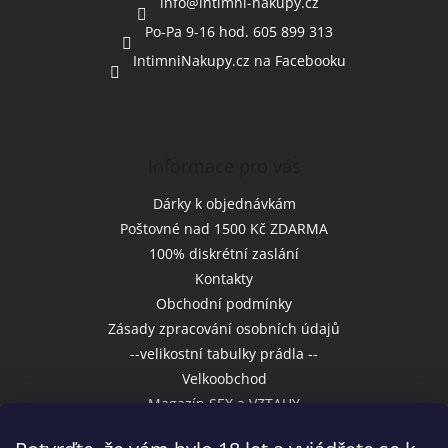
í
info
@
intimni-nakupy.cz
Po-Pa 9-16 hod. 605 899 313
IntimniNakupy.cz na Facebooku
Informace pro vás
Dárky k objednávkám
Poštovné nad 1500 Kč ZDARMA
100% diskrétní zaslání
Kontakty
Obchodní podmínky
Zásady zpracování osobních údajů
--velikostní tabulky prádla --
Velkoobchod
Magazín SEX a VZTAHY