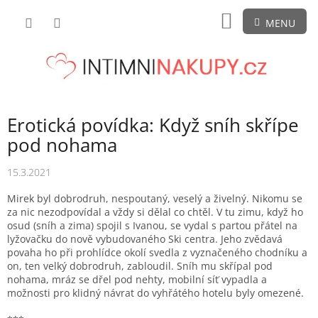
Přejít
NÁKUPNÍ
na
obsah
KOŠÍK
Erotická povídka: Když sníh skřípe
pod nohama
15.3.2021
Mirek byl dobrodruh, nespoutaný, veselý a živelný. Nikomu se
za nic nezodpovídal a vždy si dělal co chtěl. V tu zimu, když ho
osud (sníh a zima) spojil s Ivanou, se vydal s partou přátel na
lyžovačku do nově vybudovaného Ski centra. Jeho zvědavá
povaha ho při prohlídce okolí svedla z vyznačeného chodníku a
on, ten velký dobrodruh, zabloudil. Sníh mu skřípal pod
nohama, mráz se dřel pod nehty, mobilní síť vypadla a
možnosti pro klidný návrat do vyhřátého hotelu byly omezené.