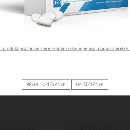
í produkt pro muže, které zajímá zvětšení penisu, podpora erekce 
PŘEDCHOZÍ ČLÁNEK
DALŠÍ ČLÁNEK
ormace pro vás
Přijímáme online pla