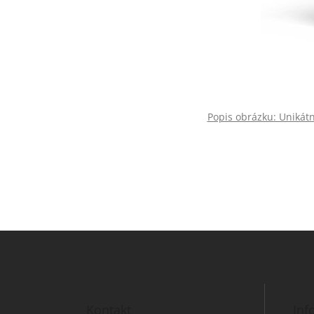
Popis obrázku: Unikátn
Z
á
p
a
t
Kontakt
Inf