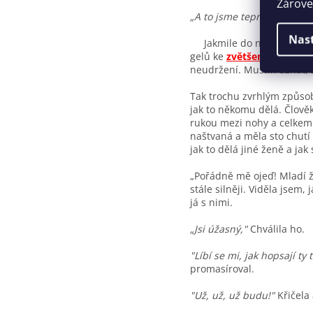
Zároveň
„A to jsme teprve na začá
Nas
Jakmile do ní natlačil cel
gelů ke
zvětšení penisu
n
neudržení. Musím uznat, 
Tak trochu zvrhlým způsob
jak to někomu dělá. Člověk
rukou mezi nohy a celkem n
naštvaná a měla sto chutí 
jak to dělá jiné ženě a jak 
„Pořádně mě ojeď! Mladí že
stále silněji. Viděla jsem,
já s nimi.
„Jsi úžasný,"
Chválila ho.
"Líbí se mi, jak hopsají ty 
promasíroval.
"Už, už, už budu!"
Křičela 