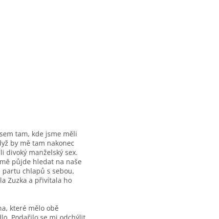
jsem tam, kde jsme měli
 když by mě tam nakonec
li divoký manželský sex.
ý mě půjde hledat na naše
e partu chlapů s sebou,
la Zuzka a přivítala ho
na, které mělo obě
lo. Podařilo se mi odchýlit