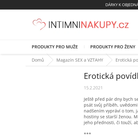
Přejít
DÁRKY K OBJED
na
obsah
PRODUKTY PRO MUŽE
PRODUKTY PRO ŽENY
Domů
Magazín SEX a VZTAHY
Erotická po
Erotická povíd
15.2.2021
Ještě před pár dny bych se
psát svůj příběh, uvědomil
nadšením vypráví o tom, ja
hostiny se starší ženou. M
jeho přednosti, či touží, ab
***