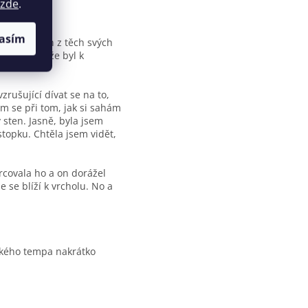
zde
.
asím
použil jeden z těch svých
 není divu, že byl k
rušující dívat se na to,
em se při tom, jak si sahám
 sten. Jasně, byla jsem
stopku. Chtěla jsem vidět,
urcovala ho a on dorážel
že se blíží k vrcholu. No a
vokého tempa nakrátko