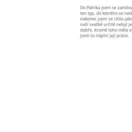
Do Patrika jsem se zamilov
ten typ, do kterého se ned
nakonec jsem se cítila jak
naší svatbě určitě nebyl j
dobře. Kromě toho měla en
jsem to náplni její práce.