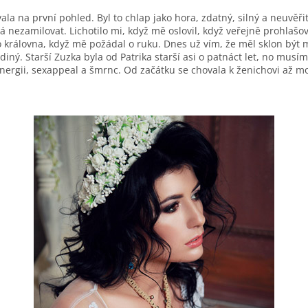
ala na první pohled. Byl to chlap jako hora, zdatný, silný a neuvěř
á nezamilovat. Lichotilo mi, když mě oslovil, když veřejně prohlašov
o královna, když mě požádal o ruku. Dnes už vím, že měl sklon být 
ediný. Starší Zuzka byla od Patrika starší asi o patnáct let, no musí
ergii, sexappeal a šmrnc. Od začátku se chovala k ženichovi až mo