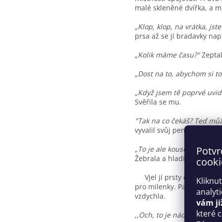
malé skleněné dvířka, a mo
„Klop, klop, na vrátka, js
prsa až se jí bradavky napl
„Kolik máme času?"
Zeptal
„Dost na to, abychom si to k
„Když jsem tě poprvé uvid
Svěřila se mu.
"Tak na co čekáš? Teď můž
vyvalil svůj penis, uchopi
„To je ale kousek. Při poh
Potvr
Žebrala a hladila jeho přir
cooki
Vjel jí prsty do vlasů a v
Kliknu
pro milenky. Pak jí vyhrnul
analyt
vzdychla.
vám ji
které 
,,Och, to je nádherné!“