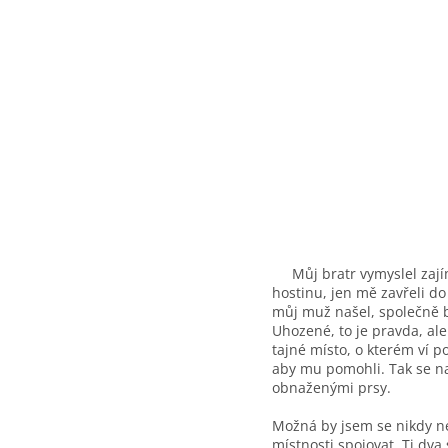
Můj bratr vymyslel zajím
hostinu, jen mě zavřeli do
můj muž našel, společně by
Uhozené, to je pravda, al
tajné místo, o kterém ví 
aby mu pomohli. Tak se nao
obnaženými prsy.
Možná by jsem se nikdy ne
místnosti spojovat. Ti dva 