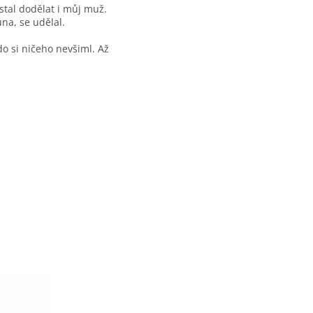
stal dodělat i můj muž.
ůna, se udělal.
kdo si ničeho nevšiml. Až