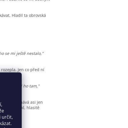
ávat. Hladil ta obrovská
o se mi ještě nestalo,"
 rozepla. Jen co před ní
 a šoupni mi ho tam,"
. To si nechává asi jen
í,
ž do ní vnikl, hlasitě
že
určit,
kázat.