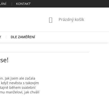
LÁNÍ
KONTAKTY
OBCHODNÍ PODMÍNKY
ZÁSADY ZPRAC
NÁKUPNÍ
Prázdný košík
KOŠÍK
Y
DLE ZAMĚŘENÍ
se!
n. Jak jsem ale začala
, když nevěsta s takovým
l tajně během svatební
ému manželovi, jak chválí