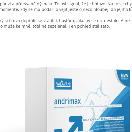
ví a přerývaně dýchala. To byl signál, že je hotovo. Na to se chy
 momentě, kdy se mu podařilo vejít ještě o něco hlouběji do jejího l
erý si ti dva dopřáli, se vrátili k hostům, jako by se nic nestalo. A ni
 muže ke mně, totálně zezelenal. Ten pohled stál zato.