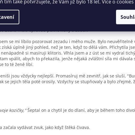
 tím také potvrzujete, že Vám již bylo 18 let. Více o cookies
tku,"
Prohlásil sebevědomě.
tavení
Souhl
ý svůj "orgán", začal divoce dorážet. Plácalo to tam ostošest. Jistě 
ebo
erekci
. Byl u síly a
podpořen MACOU
, kterou denně užíval, tak
že Zuzka měla opravdu pěkné nohy a zadek.
em se mi líbilo pozorovat zezadu i mého muže. Bylo neuvěřitelně vz
 získá úplně jiný pohled, než je ten, když to dělá vám. Přichytila js
enápadně si masíruji klitoris. Vlhla jsem a z úst se mi vydral tichý
tam vpálit, abych to překazila, jenže nějaká zvláštní síla mi dávala 
se to té ženě líbí.
niši jsou vždycky nejlepší. Promasíruj mě zevnitř, jak se sluší, "B
 jak se jejich těla poté orosily. Vzdychy se stupňovaly a bylo zřejmé, 
tvoje kozičky,"
Šeptal on a chytil je do dlaní, aby je během toho di
a začala vydávat zvuk, jako když štěká čivava.