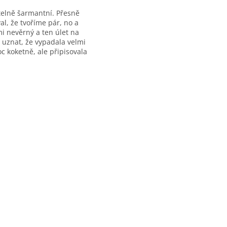
itelně šarmantní. Přesně
al, že tvoříme pár, no a
mi nevěrný a ten úlet na
m uznat, že vypadala velmi
c koketně, ale připisovala