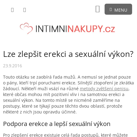
Přejít
NÁKUPNÍ
na
obsah
KOŠÍK
Lze zlepšit erekci a sexuální výkon?
23.9.2016
Touto otázku se zaobírá řada mužů. A nemusí se jednat pouze
o pány, kteří trpí poruchami erekce. Silnější ztopoření je zkrátka
žádoucí. Někteří muži vsází na různé
metody zvětšení penisu
,
které občas mohou mít pozitivní vliv i na samotnou erekci a
sexuální výkon. Na tomto místě se nicméně zaměříme na
postupy, které se týkají pouze těchto dvou oblastí, protože
některé z nich jsou opravdu účinné.
Podpora erekce a lepší sexuální výkon
Pro zlepšení erekce existuje celá řada postupů, které můžete