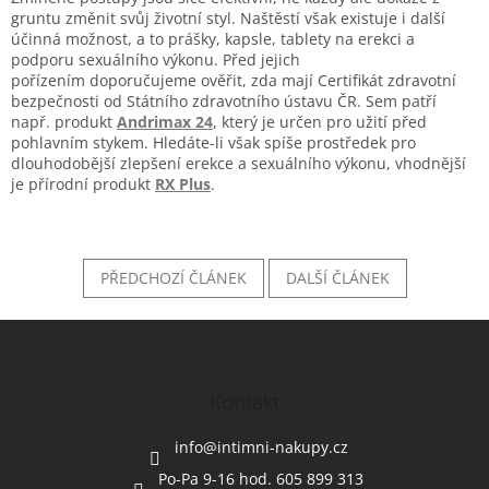
gruntu změnit svůj životní styl. Naštěstí však existuje i další
účinná možnost, a to prášky, kapsle, tablety na erekci a
podporu sexuálního výkonu. Před jejich
pořízením doporučujeme ověřit, zda mají Certifikát zdravotní
bezpečnosti od Státního zdravotního ústavu ČR. Sem patří
např. produkt
Andrimax 24
, který je určen pro užití před
pohlavním stykem. Hledáte-li však spíše prostředek pro
dlouhodobější zlepšení erekce a sexuálního výkonu, vhodnější
je přírodní produkt
RX Plus
.
PŘEDCHOZÍ ČLÁNEK
DALŠÍ ČLÁNEK
Z
á
p
a
Kontakt
t
í
info
@
intimni-nakupy.cz
Po-Pa 9-16 hod. 605 899 313