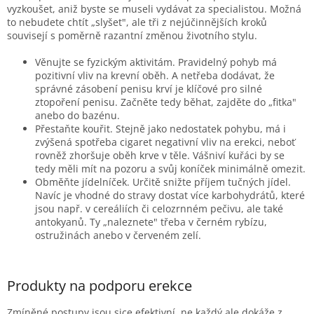
vyzkoušet, aniž byste se museli vydávat za specialistou. Možná
to nebudete chtít „slyšet", ale tři z nejúčinnějších kroků
souvisejí s poměrně razantní změnou životního stylu.
Věnujte se fyzickým aktivitám. Pravidelný pohyb má
pozitivní vliv na krevní oběh. A netřeba dodávat, že
správné zásobení penisu krví je klíčové pro silné
ztopoření penisu. Začněte tedy běhat, zajděte do „fitka"
anebo do bazénu.
Přestaňte kouřit. Stejně jako nedostatek pohybu, má i
zvýšená spotřeba cigaret negativní vliv na erekci, neboť
rovněž zhoršuje oběh krve v těle. Vášniví kuřáci by se
tedy měli mít na pozoru a svůj koníček minimálně omezit.
Obměňte jídelníček. Určitě snižte příjem tučných jídel.
Navíc je vhodné do stravy dostat více karbohydrátů, které
jsou např. v cereáliích či celozrnném pečivu, ale také
antokyanů. Ty „naleznete" třeba v černém rybízu,
ostružinách anebo v červeném zelí.
Produkty na podporu erekce
Zmíněné postupy jsou sice efektivní, ne každý ale dokáže z