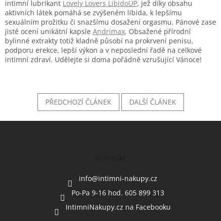
intimní lubrikant
Lovely Lovers LibidoUP
, jež díky obsahu
aktivních látek pomáhá se zvýšeném libida, k lepšímu
sexuálním prožitku či snazšímu dosažení orgasmu. Pánové zase
jistě ocení unikátní kapsle
Andrimax
. Obsažené přírodní
bylinné extrakty totiž kladně působí na prokrvení penisu,
podporu erekce, lepší výkon a v neposlední řadě na celkové
intimní zdraví. Udělejte si doma pořádně vzrušující Vánoce!
PŘEDCHOZÍ ČLÁNEK
DALŠÍ ČLÁNEK
Z
á
p
a
Kontakt
t
í
info
@
intimni-nakupy.cz
Po-Pa 9-16 hod. 605 899 313
IntimniNakupy.cz na Facebooku