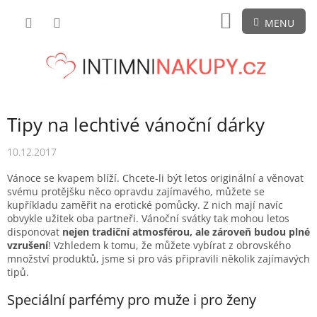
Přejít
NÁKUPNÍ
na
obsah
KOŠÍK
Tipy na lechtivé vánoční dárky
10.12.2017
Vánoce se kvapem blíží. Chcete-li být letos originální a věnovat
svému protějšku něco opravdu zajímavého, můžete se
kupříkladu zaměřit na erotické pomůcky. Z nich mají navíc
obvykle užitek oba partneři. Vánoční svátky tak mohou letos
disponovat
nejen tradiční atmosférou, ale zároveň budou plné
vzrušení
! Vzhledem k tomu, že můžete vybírat z obrovského
množství produktů, jsme si pro vás připravili několik zajímavých
tipů.
Speciální parfémy pro muže i pro ženy