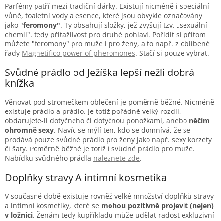
Parfémy patří mezi tradiční dárky. Existují nicméně i speciální
vůně, toaletní vody a esence, které jsou obvykle označovány
jako "
feromony"
. Ty obsahují složky, jež zvyšují tzv. „sexuální
chemii", tedy přitažlivost pro druhé pohlaví. Pořídit si přitom
můžete "feromony" pro muže i pro ženy, a to např. z oblíbené
řady
Magnetifico power of pheromones
. Stačí si pouze vybrat.
Svůdné prádlo od Ježíška lepší nežli dobrá
knížka
Věnovat pod stromečkem oblečení je poměrně běžné. Nicméně
existuje prádlo a prádlo. Je totiž pořádně velký rozdíl,
obdarujete-li dotyčného či dotyčnou ponožkami, anebo
něčím
ohromně sexy
. Navíc se mýlí ten, kdo se domnívá, že se
prodává pouze svůdné prádlo pro ženy jako např. sexy korzety
či šaty. Poměrně běžné je totiž i svůdné prádlo pro muže.
Nabídku svůdného prádla
naleznete zde
.
Doplňky stravy A intimní kosmetika
V současné době existuje rovněž velké množství doplňků stravy
a intimní kosmetiky, které se
mohou pozitivně projevit (nejen)
v ložnici
. Ženám tedy kupříkladu může udělat radost exkluzivní