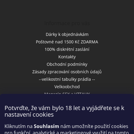
Informace pro vás
Dárky k objednávkám
Poštovné nad 1500 Kč ZDARMA
100% diskrétní zaslání
Kontakty
Obchodní podmínky
Zásady zpracování osobních údajů
--velikostní tabulky prádla --
Velkoobchod
Magazín SEX a VZTAHY
Potvrďte, že vám bylo 18 let a vyjádřete se k
nastavení cookies
Přijímáme online platby
Kliknutím na
Souhlasím
nám umožníte použití cookies
pro funkční, analytické a marketingové využití na tomto