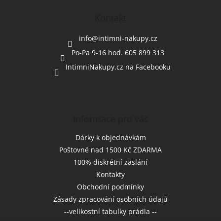
p
a
Kontakt
t
í
info
@
intimni-nakupy.cz
Po-Pa 9-16 hod. 605 899 313
IntimniNakupy.cz na Facebooku
Informace pro vás
Dárky k objednávkám
Poštovné nad 1500 Kč ZDARMA
100% diskrétní zaslání
Kontakty
Obchodní podmínky
Zásady zpracování osobních údajů
--velikostní tabulky prádla --