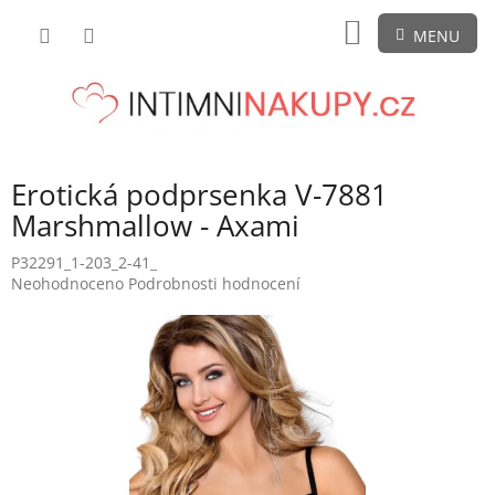
Přejít
NÁKUPNÍ
na
obsah
KOŠÍK
Erotická podprsenka V-7881
Marshmallow - Axami
P32291_1-203_2-41_
Průměrné
Neohodnoceno
Podrobnosti hodnocení
hodnocení
produktu
je
0,0
z
5
hvězdiček.