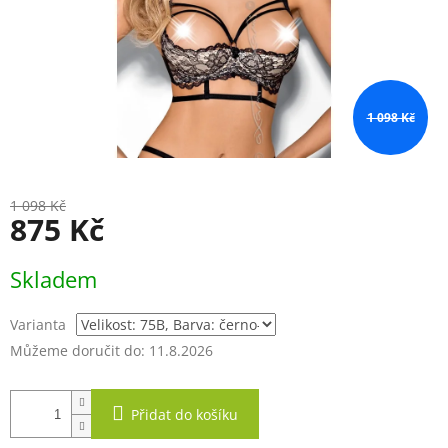
1 098 Kč
1 098 Kč
875 Kč
Měrná
Skladem
cena:
Varianta
Můžeme doručit do:
11.8.2026
Přidat do košíku