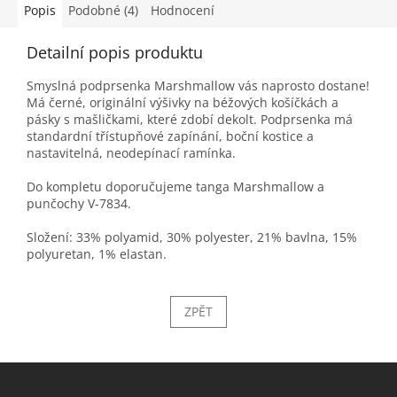
Popis
Podobné (4)
Hodnocení
Detailní popis produktu
Smyslná podprsenka Marshmallow vás naprosto dostane!
Má černé, originální výšivky na béžových košíčkách a
pásky s mašličkami, které zdobí dekolt. Podprsenka má
standardní třístupňové zapínání, boční kostice a
nastavitelná, neodepínací ramínka.
Do kompletu doporučujeme tanga Marshmallow a
punčochy V-7834.
Složení: 33% polyamid, 30% polyester, 21% bavlna, 15%
polyuretan, 1% elastan.
ZPĚT
Z
á