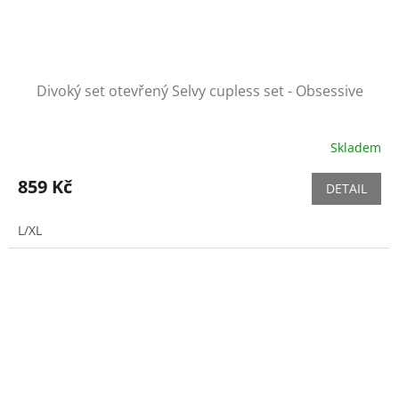
Divoký set otevřený Selvy cupless set - Obsessive
Skladem
859 Kč
DETAIL
L/XL