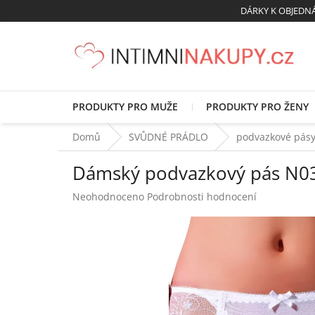
Přejít
DÁRKY K OBJED
na
obsah
PRODUKTY PRO MUŽE
PRODUKTY PRO ŽENY
Domů
SVŮDNÉ PRÁDLO
podvazkové pás
Dámský podvazkový pás N03
Průměrné
Neohodnoceno
Podrobnosti hodnocení
hodnocení
produktu
je
0,0
z
5
hvězdiček.