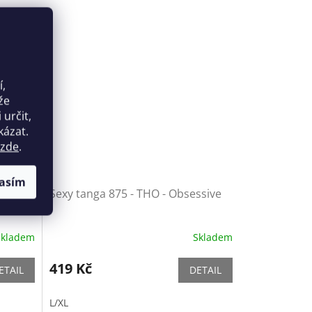
í,
že
určit,
kázat.
zde
.
asím
limex
Sexy tanga 875 - THO - Obsessive
Skladem
Skladem
419 Kč
ETAIL
DETAIL
L/XL