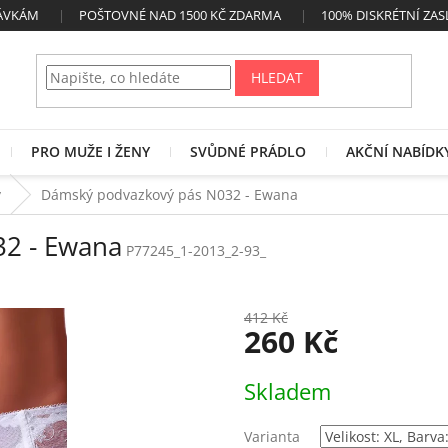
NÁVKÁM
POŠTOVNÉ NAD 1500 KČ ZDARMA
100% DISKRÉTNÍ ZAS
HLEDAT
PRO MUŽE I ŽENY
SVŮDNÉ PRÁDLO
AKČNÍ NABÍDK
y
Dámský podvazkový pás N032 - Ewana
2 - Ewana
P77245_1-2013_2-93_
412 Kč
260 Kč
Měrná
Skladem
cena:
Varianta