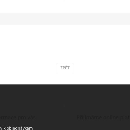
ZPĚT
ormace pro vás
Přijímáme online pla
y k objednávkám