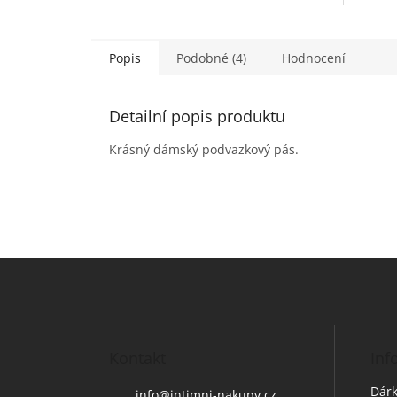
Popis
Podobné (4)
Hodnocení
Detailní popis produktu
Krásný dámský podvazkový pás.
Z
á
p
a
t
Kontakt
Inf
í
Dárk
info
@
intimni-nakupy.cz