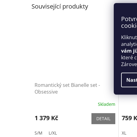
Související produkty
Potvr
cooki
Kliknu
analyt
vám ji
které 
Zároveň
Nas
Romantický set Bianelle set -
Body P
Obsessive
Skladem
1 379 Kč
759 
DETAIL
S/M
L/XL
XL