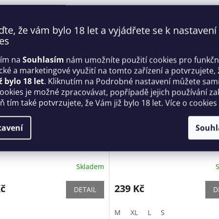
ďte, že vám bylo 18 let a vyjádřete se k nastavení
es
tím na
Souhlasím
nám umožníte použití cookies pro funkčn
ické a marketingové využití na tomto zařízení a potvrzujete, 
ž bylo 18 let
. Kliknutím na Podrobné nastavení můžete sami 
cookies je možné zpracovávat, popřípadě jejich používání za
 tím také potvrzujete, že Vám již bylo 18 let. Více o cookies
tavení
Souhl
enny - Anais
Podvazkový pás Iris bílá - Ju
Skladem
Kč
239 Kč
DETAIL
D
M
XL
L
S