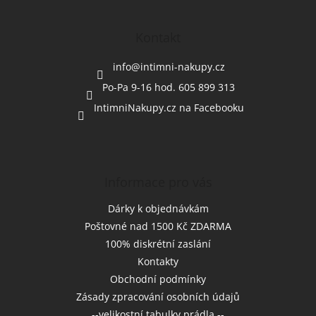
á
p
a
Kontakt
t
í
info
@
intimni-nakupy.cz
Po-Pa 9-16 hod. 605 899 313
IntimniNakupy.cz na Facebooku
Informace pro vás
Dárky k objednávkám
Poštovné nad 1500 Kč ZDARMA
100% diskrétní zaslání
Kontakty
Obchodní podmínky
Zásady zpracování osobních údajů
--velikostní tabulky prádla --