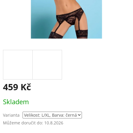
459 Kč
Měrná
Skladem
cena:
Varianta
Můžeme doručit do:
10.8.2026