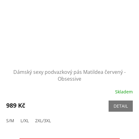
Dámský sexy podvazkový pás Matildea červený -
Obsessive
Skladem
989 Kč
DETAIL
S/M
L/XL
2XL/3XL