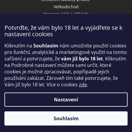
Velkoobchod
Magazín SEX a VZTAHY
Potvrďte, že vám bylo 18 let a vyjádřete se k
nastavení cookies
Přijímáme online platby
Kliknutím na
Souhlasím
nám umožníte použití cookies
pro funkční, analytické a marketingové využití na tomto
zařízení a potvrzujete, že
vám již bylo 18 let
. Kliknutím
na Podrobné nastavení můžete sami určit, které
cookies je možné zpracovávat, popřípadě jejich
používání zakázat. Zároveň tím také potvrzujete, že
Vám již bylo 18 let. Více o cookies
zde
.
Vytvořil Shoptet
Nastavení
Copyright 2026
IntimniNakupy.cz
. Všechna práva
Souhlasím
vyhrazena.