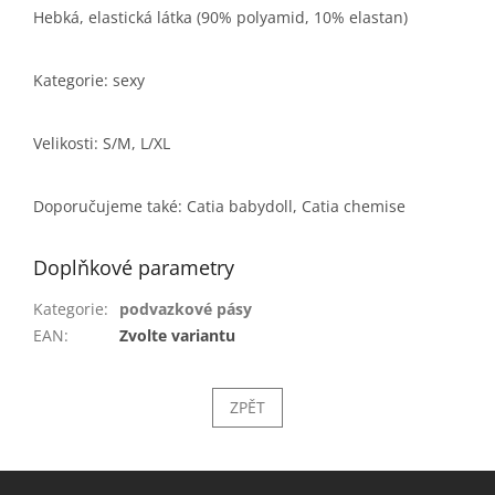
Hebká, elastická látka (90% polyamid, 10% elastan)
Kategorie: sexy
Velikosti: S/M, L/XL
Doporučujeme také: Catia babydoll, Catia chemise
Doplňkové parametry
Kategorie
:
podvazkové pásy
EAN
:
Zvolte variantu
ZPĚT
Z