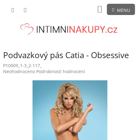
Přejít
NÁKUPNÍ
na
obsah
KOŠÍK
Podvazkový pás Catia - Obsessive
P10009_1-3_2-117_
Průměrné
Neohodnoceno
Podrobnosti hodnocení
hodnocení
produktu
je
0,0
z
5
hvězdiček.