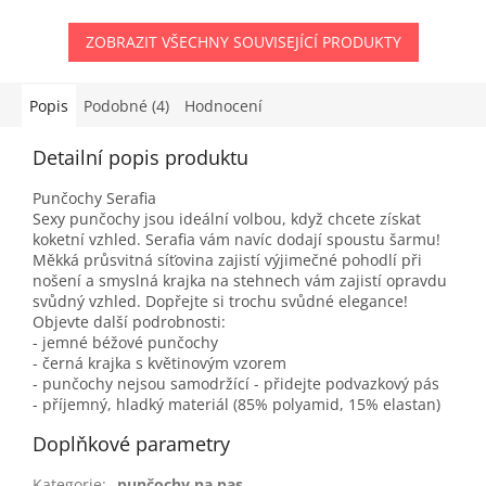
ZOBRAZIT VŠECHNY SOUVISEJÍCÍ PRODUKTY
Popis
Podobné (4)
Hodnocení
Detailní popis produktu
Punčochy Serafia
Sexy punčochy jsou ideální volbou, když chcete získat
koketní vzhled. Serafia vám navíc dodají spoustu šarmu!
Měkká průsvitná síťovina zajistí výjimečné pohodlí při
nošení a smyslná krajka na stehnech vám zajistí opravdu
svůdný vzhled. Dopřejte si trochu svůdné elegance!
Objevte další podrobnosti:
- jemné béžové punčochy
- černá krajka s květinovým vzorem
- punčochy nejsou samodržící - přidejte podvazkový pás
- příjemný, hladký materiál (85% polyamid, 15% elastan)
Doplňkové parametry
Kategorie
:
punčochy na pas