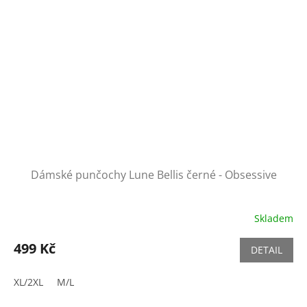
Dámské punčochy Lune Bellis černé - Obsessive
Skladem
499 Kč
DETAIL
XL/2XL
M/L