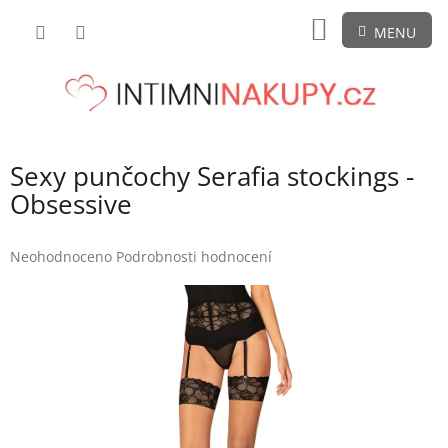
Přejít
NÁKUPNÍ
na
obsah
KOŠÍK
Sexy punčochy Serafia stockings -
Obsessive
Průměrné
Neohodnoceno
Podrobnosti hodnocení
hodnocení
produktu
je
0,0
z
5
hvězdiček.