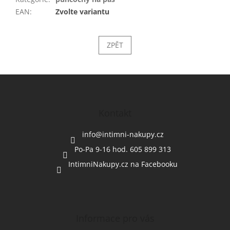
EAN
:
Zvolte variantu
ZPĚT
Z
á
p
a
Kontakt
t
í
info
@
intimni-nakupy.cz
Po-Pa 9-16 hod. 605 899 313
IntimniNakupy.cz na Facebooku
Informace pro vás