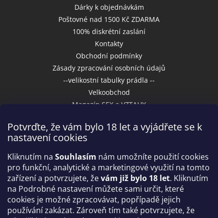
Dárky k objednávkám
Poštovné nad 1500 Kč ZDARMA
100% diskrétní zaslání
Kontakty
Obchodní podmínky
Zásady zpracování osobních údajů
--velikostní tabulky prádla --
Velkoobchod
Magazín SEX a VZTAHY
Potvrďte, že vám bylo 18 let a vyjádřete se k
nastavení cookies
Přijímáme online platby
Kliknutím na
Souhlasím
nám umožníte použití cookies
pro funkční, analytické a marketingové využití na tomto
zařízení a potvrzujete, že
vám již bylo 18 let
. Kliknutím
na Podrobné nastavení můžete sami určit, které
cookies je možné zpracovávat, popřípadě jejich
používání zakázat. Zároveň tím také potvrzujete, že