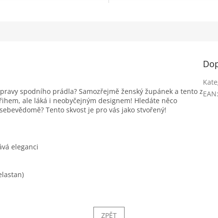
Dop
Kate
pravy spodního prádla? Samozřejmě ženský župánek a tento z
EAN
řihem, ale láká i neobyčejným designem! Hledáte něco
 sebevědomě? Tento skvost je pro vás jako stvořený!
ává eleganci
elastan)
ZPĚT