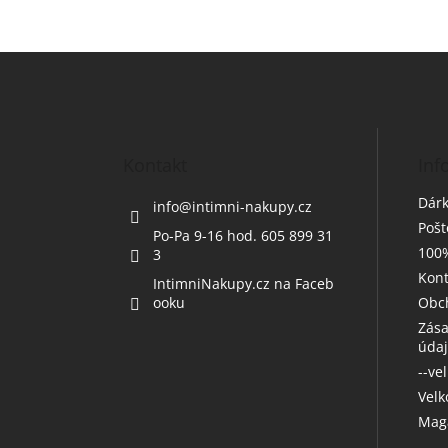
Z
á
p
a
t
Kontakt
Inf
í
Dárk
info
@
intimni-nakupy.cz
Poš
Po-Pa 9-16 hod. 605 899 31
100%
3
Kont
IntimniNakupy.cz na Faceb
ooku
Obc
Zása
úda
--ve
Vel
Maga