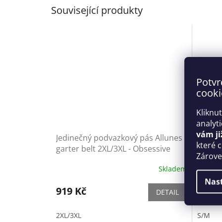
Související produkty
Potvr
cooki
Kliknu
analyt
vám ji
Jedinečný podvazkový pás Allunes
Krásný
které 
garter belt 2XL/3XL - Obsessive
Zároveň
Skladem
Nas
919 Kč
1 919
DETAIL
2XL/3XL
S/M