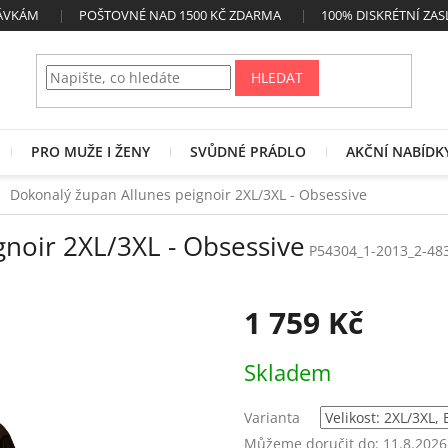
NÁVKÁM
POŠTOVNÉ NAD 1500 KČ ZDARMA
100% DISKRÉTNÍ ZAS
HLEDAT
PRO MUŽE I ŽENY
SVŮDNÉ PRÁDLO
AKČNÍ NABÍDK
Dokonalý župan Allunes peignoir 2XL/3XL - Obsessive
noir 2XL/3XL - Obsessive
P54304_1-2013_2-48
1 759 Kč
Měrná
Skladem
cena:
Varianta
Můžeme doručit do:
11.8.2026