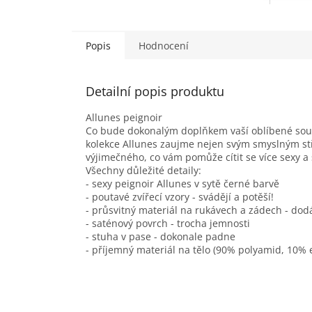
Popis
Hodnocení
Detailní popis produktu
Allunes peignoir
Co bude dokonalým doplňkem vaší oblíbené sou
kolekce Allunes zaujme nejen svým smyslným st
výjimečného, co vám pomůže cítit se více sexy a
Všechny důležité detaily:
- sexy peignoir Allunes v sytě černé barvě
- poutavé zvířecí vzory - svádějí a potěší!
- průsvitný materiál na rukávech a zádech - dod
- saténový povrch - trocha jemnosti
- stuha v pase - dokonale padne
- příjemný materiál na tělo (90% polyamid, 10% 