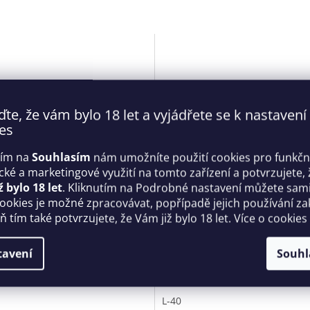
ďte, že vám bylo 18 let a vyjádřete se k nastavení
es
tím na
Souhlasím
nám umožníte použití cookies pro funkčn
ické a marketingové využití na tomto zařízení a potvrzujete, 
ž bylo 18 let
. Kliknutím na Podrobné nastavení můžete sami 
 set Silveria - Obsessive
Dámské sexy body V-9490 Č
cookies je možné zpracovávat, popřípadě jejich používání za
béžová - Axami
 tím také potvrzujete, že Vám již bylo 18 let. Více o cookies
Skladem
tavení
Souhl
 Kč
2 615 Kč
DETAIL
D
L-40