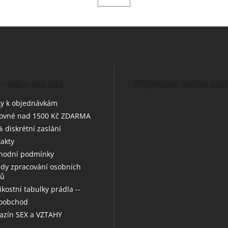
ormace pro vás
Přijímáme online pla
y k objednávkám
tovné nad 1500 Kč ZDARMA
 diskrétní zaslání
akty
hodní podmínky
dy zpracování osobních
jů
likostní tabulky prádla --
koobchod
zín SEX a VZTAHY