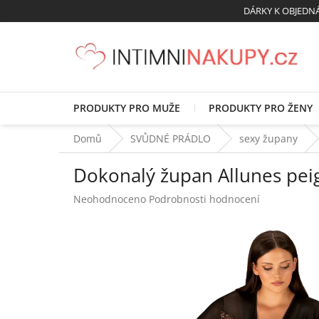
Přejít
DÁRKY K OBJED
na
obsah
PRODUKTY PRO MUŽE
PRODUKTY PRO ŽENY
Domů
SVŮDNÉ PRÁDLO
sexy župany
Dokonalý župan Allunes peig
Průměrné
Neohodnoceno
Podrobnosti hodnocení
hodnocení
produktu
je
0,0
z
5
hvězdiček.