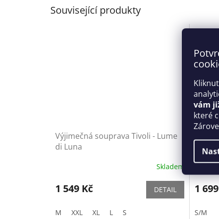
Související produkty
Potvr
cooki
Kliknu
analyt
vám ji
které 
Zároveň
Výjimečná souprava Tivoli - Lume
Elegant
di Luna
Obses
Nas
Skladem
1 549 Kč
1 699
DETAIL
M
XXL
XL
L
S
S/M