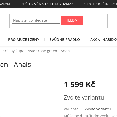
NÁVKÁM
POŠTOVNÉ NAD 1500 KČ ZDARMA
100% DISKRÉTNÍ ZAS
HLEDAT
PRO MUŽE I ŽENY
SVŮDNÉ PRÁDLO
AKČNÍ NABÍDK
Krásný župan Aster robe green - Anais
en - Anais
1 599 Kč
Měrná
Zvolte variantu
cena:
Varianta
Můžeme doručit do:
Zvolte va