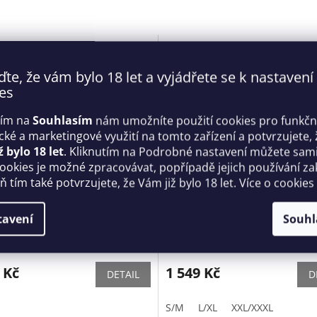
ďte, že vám bylo 18 let a vyjádřete se k nastavení
es
tím na
Souhlasím
nám umožníte použití cookies pro funkčn
ické a marketingové využití na tomto zařízení a potvrzujete, 
ž bylo 18 let
. Kliknutím na Podrobné nastavení můžete sami 
cookies je možné zpracovávat, popřípadě jejich používání za
 tím také potvrzujete, že Vám již bylo 18 let. Více o cookies
ní košilka 871 - CHE -
Elegantní župan Maxine - An
sive
tavení
Souhl
Skladem
 Kč
1 549 Kč
DETAIL
D
S/M
L/XL
XXL/XXXL