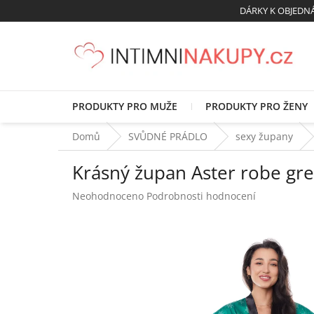
Přejít
DÁRKY K OBJED
na
obsah
PRODUKTY PRO MUŽE
PRODUKTY PRO ŽENY
Domů
SVŮDNÉ PRÁDLO
sexy župany
Krásný župan Aster robe gre
Průměrné
Neohodnoceno
Podrobnosti hodnocení
hodnocení
produktu
je
0,0
z
5
hvězdiček.