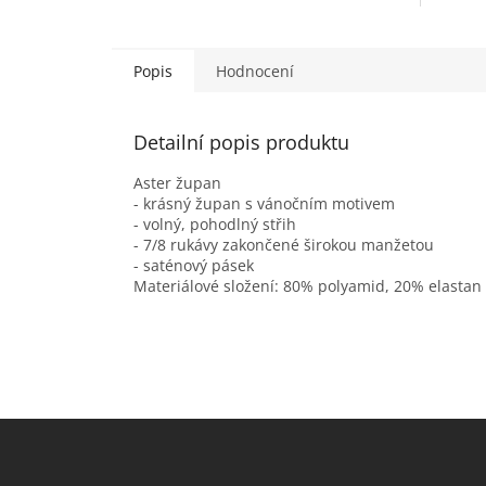
Popis
Hodnocení
Detailní popis produktu
Aster župan
- krásný župan s vánočním motivem
- volný, pohodlný střih
- 7/8 rukávy zakončené širokou manžetou
- saténový pásek
Materiálové složení: 80% polyamid, 20% elastan
Z
á
p