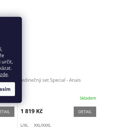
í,
že
určit,
kázat.
zde
.
ais
Jedinečný set Special - Anais
asím
Skladem
Skladem
1 819 Kč
ETAIL
DETAIL
L/XL
XXL/XXXL