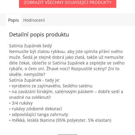
ZOBRAZIT VŠECHNY SOUVISEJÍCÍ PRODUKTY
Popis
Hodnocení
Detailní popis produktu
Satinia župánek šedý
Nemusíte být zlatou rybkou, aby jste splnila přání svého
muže. Šedá je stejně dobrá jako zlatá, takže už nemusíte
déle čekat, oblečte si Satinia župánek a zeptejte se svého
rybáře, o čem sní. Žhavé noci? Rozpustilé scény? Zní to
skvěle, nemyslíte?
Satinia župánek - tady je:
• vyrobeno ze zajímavého, šedého saténu
• na zavázání širokým, saténovým páskem – dobře sedí a
snadné na svléknutí!
• 3/4 rukávy
• rukávy zdobené dekorací
• odpovídající tanga zahrnuty
• měkká, lesklá tkanina (95% polyester, 5% elastan)