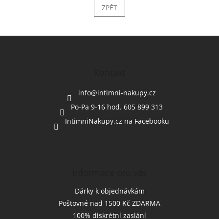
ZPĚT
Z
á
p
a
Kontakt
t
í
info
@
intimni-nakupy.cz
Po-Pa 9-16 hod. 605 899 313
IntimniNakupy.cz na Facebooku
Informace pro vás
Dárky k objednávkám
Poštovné nad 1500 Kč ZDARMA
100% diskrétní zaslání