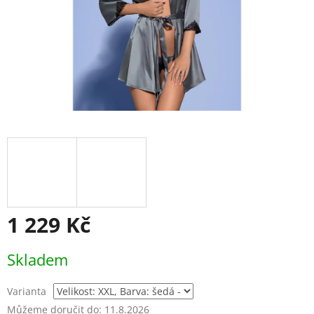
1 229 Kč
Měrná
Skladem
cena:
Varianta
Můžeme doručit do:
11.8.2026