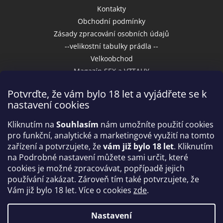
Kontakty
Obchodní podmínky
Zásady zpracování osobních údajů
--velikostní tabulky prádla --
Velkoobchod
Magazín SEX a VZTAHY
Potvrďte, že vám bylo 18 let a vyjádřete se k
nastavení cookies
Přijímáme online platby
Kliknutím na
Souhlasím
nám umožníte použití cookies
pro funkční, analytické a marketingové využití na tomto
zařízení a potvrzujete, že
vám již bylo 18 let
. Kliknutím
na Podrobné nastavení můžete sami určit, které
cookies je možné zpracovávat, popřípadě jejich
používání zakázat. Zároveň tím také potvrzujete, že
Vám již bylo 18 let. Více o cookies
zde
.
Vytvořil Shoptet
Nastavení