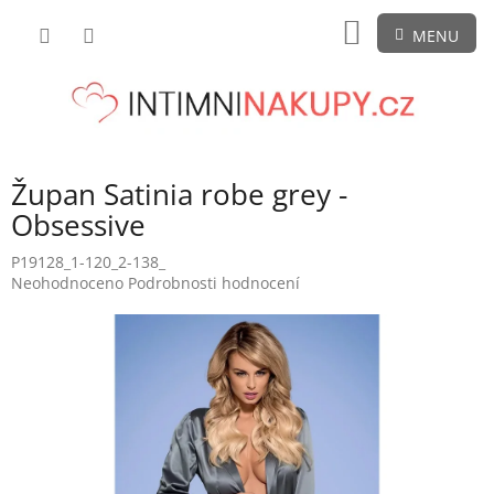
Přejít
NÁKUPNÍ
na
obsah
KOŠÍK
Župan Satinia robe grey -
Obsessive
P19128_1-120_2-138_
Průměrné
Neohodnoceno
Podrobnosti hodnocení
hodnocení
produktu
je
0,0
z
5
hvězdiček.