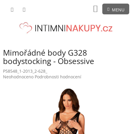
Přejít
NÁKUPNÍ
na
obsah
KOŠÍK
Mimořádné body G328
bodystocking - Obsessive
P58548_1-2013_2-628_
Průměrné
Neohodnoceno
Podrobnosti hodnocení
hodnocení
produktu
je
0,0
z
5
hvězdiček.