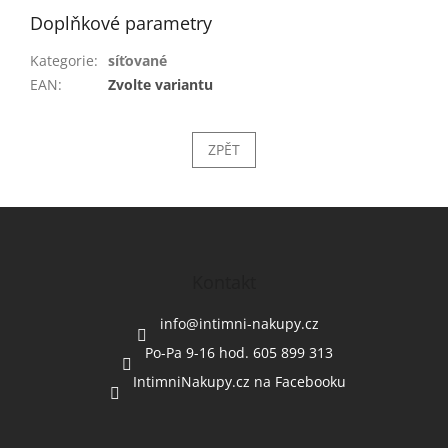
Doplňkové parametry
Kategorie
:
síťované
EAN
:
Zvolte variantu
ZPĚT
Z
á
p
a
Kontakt
t
í
info
@
intimni-nakupy.cz
Po-Pa 9-16 hod. 605 899 313
IntimniNakupy.cz na Facebooku