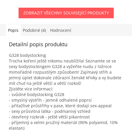
ZOBRAZIT VŠECHNY SOUVISEJÍCÍ PRODUKTY
Popis
Podobné (4)
Hodnocení
Detailní popis produktu
G328 bodystocking
Trocha koření ještě nikomu neublížila! Seznamte se se
sexy bodystockingem G328 a vyžeňte nudu z ložnice
mimořádně rozpustilým způsobem! Zajímavý střih a
jemný úplet dokonale zdůrazní ženské křivky a vy budete
mít chuť na ještě větší a větší rozkoš!
Zjistěte více informací:
- svůdné bodystocking G328
- smyslný výstřih - jemně odhalené poprsí
- přitažlivé průstřihy v pase, které dodají sex-appeal
- sexy průsvitná látka - podmanivý vzhled
- otevřený rozkrok - ještě větší pikantnost
- příjemný a velmi pružný materiál (90% polyamid, 10%
elastan)