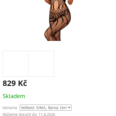
829 Kč
Měrná
Skladem
cena:
Varianta
Můžeme doručit do:
11.8.2026