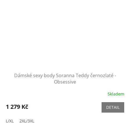
Dámské sexy body Soranna Teddy černozlaté -
Obsessive
Skladem
1 279 Kč
DETAIL
L/XL
2XL/3XL