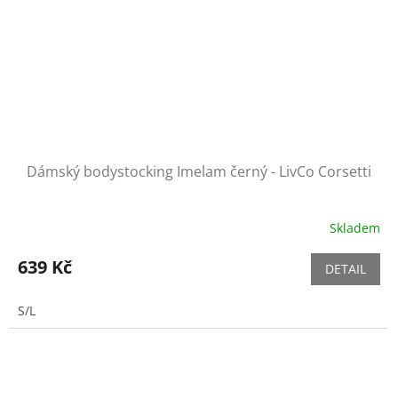
Dámský bodystocking Imelam černý - LivCo Corsetti
Skladem
639 Kč
DETAIL
S/L