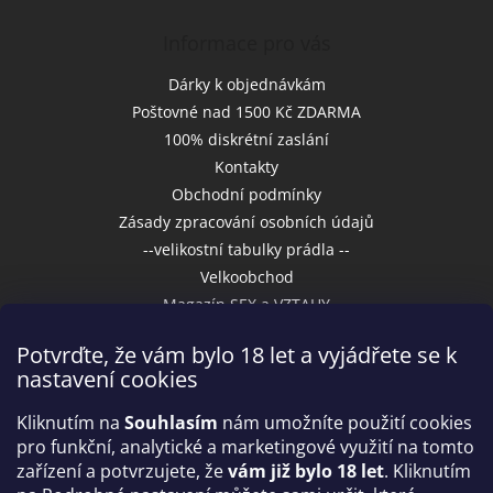
Informace pro vás
Dárky k objednávkám
Poštovné nad 1500 Kč ZDARMA
100% diskrétní zaslání
Kontakty
Obchodní podmínky
Zásady zpracování osobních údajů
--velikostní tabulky prádla --
Velkoobchod
Magazín SEX a VZTAHY
Potvrďte, že vám bylo 18 let a vyjádřete se k
nastavení cookies
Přijímáme online platby
Kliknutím na
Souhlasím
nám umožníte použití cookies
pro funkční, analytické a marketingové využití na tomto
zařízení a potvrzujete, že
vám již bylo 18 let
. Kliknutím