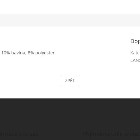
Dop
 10% bavlna, 8% polyester.
Kate
EAN
ZPĚT
ormace pro vás
Přijímáme online pla