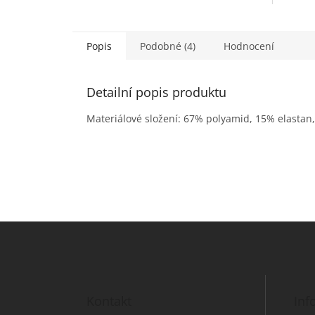
Popis
Podobné (4)
Hodnocení
Detailní popis produktu
Materiálové složení: 67% polyamid, 15% elastan,
Z
á
p
a
t
Kontakt
Inf
í