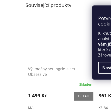
Související produkty
Potvr
cooki
Kliknu
analyt
vám ji
které 
Zároveň
Nas
Výjimečný set Ingridia set -
Dámské
Obsessive
Axami
Skladem
1 499 Kč
361 
DETAIL
M/L
XS-34