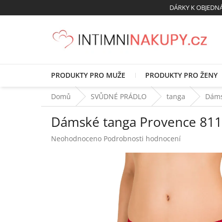
Přejít
DÁRKY K OBJED
na
obsah
PRODUKTY PRO MUŽE
PRODUKTY PRO ŽENY
Domů
SVŮDNÉ PRÁDLO
tanga
Dáms
Dámské tanga Provence 8110
Průměrné
Neohodnoceno
Podrobnosti hodnocení
hodnocení
produktu
je
0,0
z
5
hvězdiček.