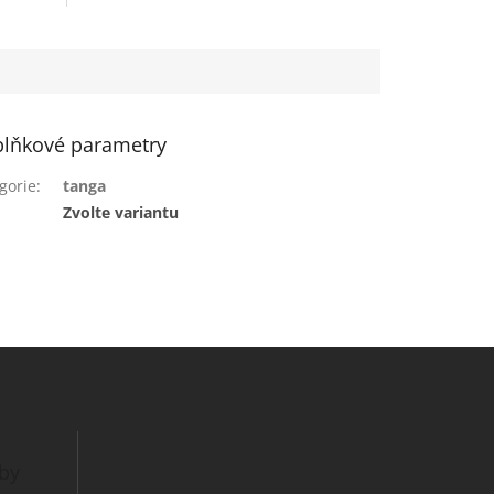
lňkové parametry
gorie
:
tanga
:
Zvolte variantu
tby