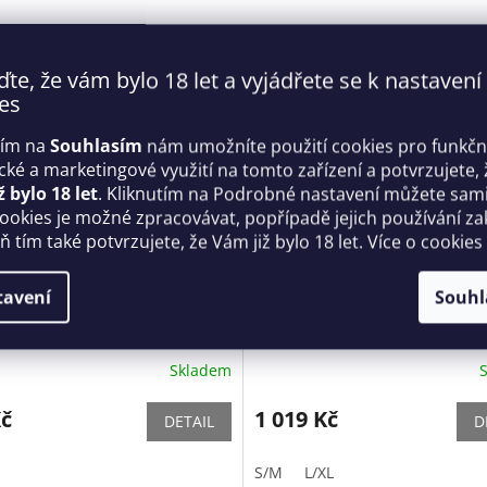
ďte, že vám bylo 18 let a vyjádřete se k nastavení
es
tím na
Souhlasím
nám umožníte použití cookies pro funkčn
ické a marketingové využití na tomto zařízení a potvrzujete, 
ž bylo 18 let
. Kliknutím na Podrobné nastavení můžete sami 
cookies je možné zpracovávat, popřípadě jejich používání za
 tím také potvrzujete, že Vám již bylo 18 let. Více o cookies
578 Kč
–37 %
tavení
Souhl
 tanga V-11055 Růžová -
Saténový set Rubinesa set -
Obsessive
Skladem
Kč
1 019 Kč
DETAIL
D
S/M
L/XL