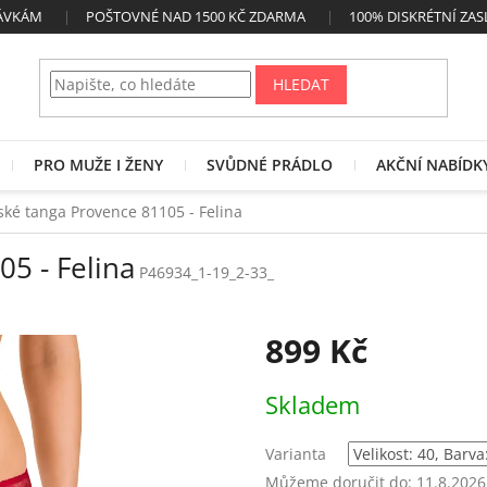
NÁVKÁM
POŠTOVNÉ NAD 1500 KČ ZDARMA
100% DISKRÉTNÍ ZAS
HLEDAT
PRO MUŽE I ŽENY
SVŮDNÉ PRÁDLO
AKČNÍ NABÍDK
ké tanga Provence 81105 - Felina
5 - Felina
P46934_1-19_2-33_
899 Kč
Měrná
Skladem
cena:
Varianta
Můžeme doručit do:
11.8.2026