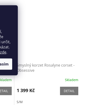
í,
že
určit,
kázat.
zde
.
asím
Smyslný korzet Rosalyne corset -
Obsessive
Skladem
Skladem
1 399 Kč
ETAIL
DETAIL
S/M