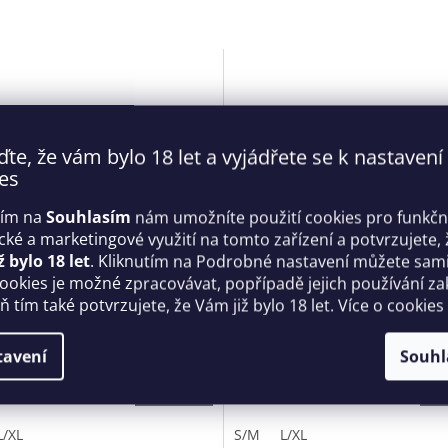
ďte, že vám bylo 18 let a vyjádřete se k nastavení
es
tím na
Souhlasím
nám umožníte použití cookies pro funkčn
ické a marketingové využití na tomto zařízení a potvrzujete, 
ž bylo 18 let
. Kliknutím na Podrobné nastavení můžete sami 
í kostým Kissmas set -
Vánoční punčochy Kissmas
cookies je možné zpracovávat, popřípadě jejich používání za
sive
stockings - Obsessive
 tím také potvrzujete, že Vám již bylo 18 let. Více o cookies
Skladem
tavení
Souhl
Kč
249 Kč
DETAIL
D
L/XL
S/M
L/XL