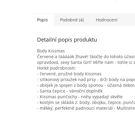
Popis
Podobné (4)
Hodnocení
Detailní popis produktu
Body Kissmas
Červené a tááááák žhavé! Skočte do tohoto úžas
opravdová, sexy Santa Girl! Věřte nám - tohle si 
Horké podrobnosti:
- červené, pružné body Kissmas
- silikonový proužek nad prsy - drží body na pop
- obojek je spojen s body sponou - úžasná dekor
- Santa čepice - vánoční doplněk
- Kissmas punčochy - nohy vypadají skvěle
- kostým se skládá z: body, obojku, čepice, punč
- měkký, perfektně padnoucí materiál - Multistr