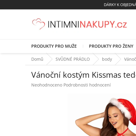
Přejít
DÁRKY K OBJED
na
obsah
PRODUKTY PRO MUŽE
PRODUKTY PRO ŽENY
Domů
SVŮDNÉ PRÁDLO
body
Vánoč
Vánoční kostým Kissmas ted
Průměrné
Neohodnoceno
Podrobnosti hodnocení
hodnocení
produktu
je
0,0
z
5
hvězdiček.