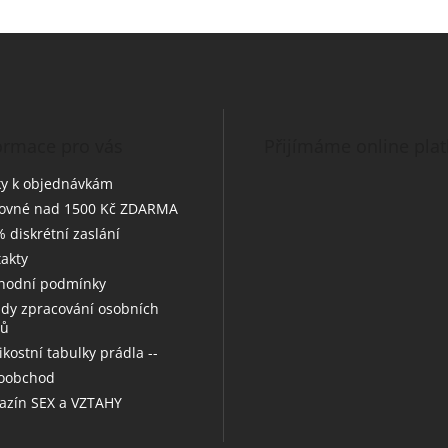
ormace pro vás
Přijímáme online pla
y k objednávkám
tovné nad 1500 Kč ZDARMA
 diskrétní zaslání
akty
hodní podmínky
dy zpracování osobních
jů
likostní tabulky prádla --
koobchod
zín SEX a VZTAHY