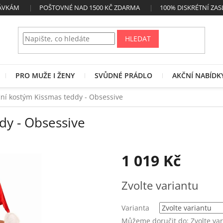
NÁVKÁM
POŠTOVNÉ NAD 1500 KČ ZDARMA
100% DISKRÉTNÍ ZAS
HLEDAT
PRO MUŽE I ŽENY
SVŮDNÉ PRÁDLO
AKČNÍ NABÍDK
ní kostým Kissmas teddy - Obsessive
dy - Obsessive
1 019 Kč
Měrná
Zvolte variantu
cena:
Varianta
Můžeme doručit do:
Zvolte va