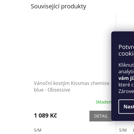
Související produkty
Potvr
cooki
Kliknu
analyt
vám ji
Vánoční kostým Kissmas chemise
Vánočn
které 
blue - Obsessive
Obses
Zároveň
Skladem
Nas
1 089 Kč
759 
DETAIL
S/M
S/M