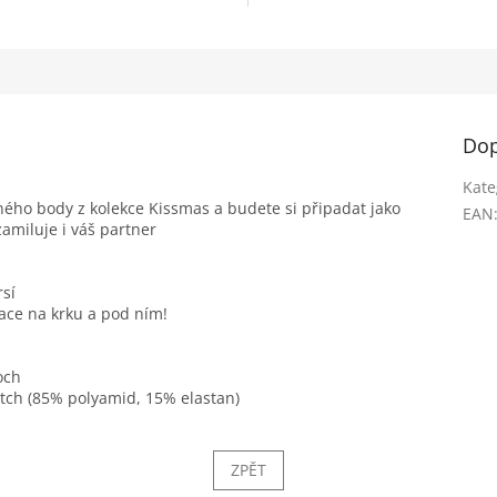
Dop
Kate
ného body z kolekce Kissmas a budete si připadat jako
EAN
zamiluje i váš partner
rsí
ace na krku a pod ním!
och
etch (85% polyamid, 15% elastan)
ZPĚT