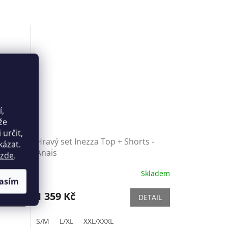
í,
že
určit,
Hravý set Inezza Top + Shorts -
kázat.
Anais
zde
.
Skladem
Skladem
asím
1 359 Kč
ETAIL
DETAIL
S/M
L/XL
XXL/XXXL