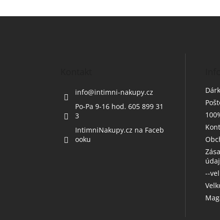
Z
á
p
a
t
Kontakt
Inf
í
Dárk
info
@
intimni-nakupy.cz
Poš
Po-Pa 9-16 hod. 605 899 31
100%
3
Kont
IntimniNakupy.cz na Faceb
ooku
Obc
Zása
úda
--ve
Vel
Maga