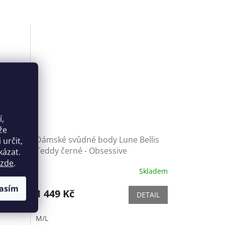
í,
že
 Teddy
Dámské svůdné body Lune Bellis
určit,
Teddy černé - Obsessive
kázat.
zde
.
Skladem
Skladem
asím
1 449 Kč
ETAIL
DETAIL
M/L