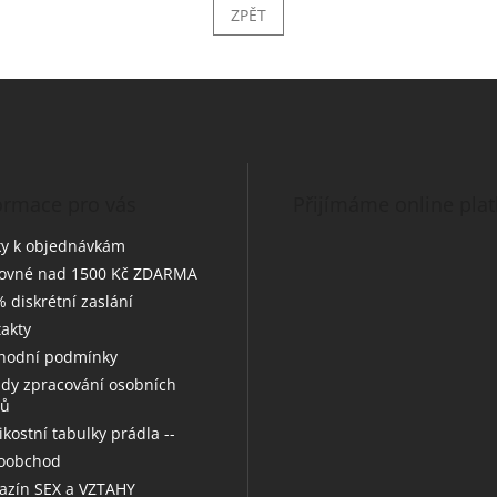
ZPĚT
ormace pro vás
Přijímáme online pla
y k objednávkám
tovné nad 1500 Kč ZDARMA
 diskrétní zaslání
akty
hodní podmínky
dy zpracování osobních
jů
likostní tabulky prádla --
koobchod
zín SEX a VZTAHY