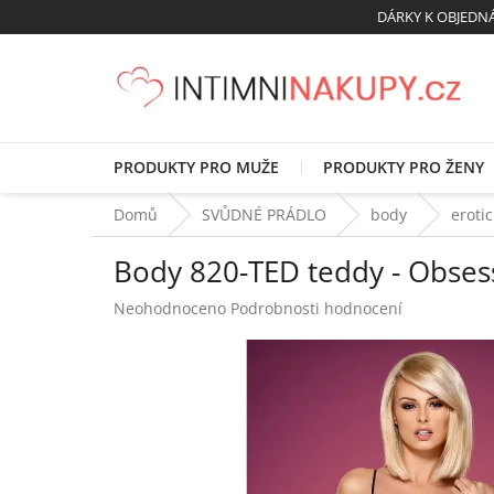
Přejít
DÁRKY K OBJED
na
obsah
PRODUKTY PRO MUŽE
PRODUKTY PRO ŽENY
Domů
SVŮDNÉ PRÁDLO
body
eroti
Body 820-TED teddy - Obses
Průměrné
Neohodnoceno
Podrobnosti hodnocení
hodnocení
produktu
je
0,0
z
5
hvězdiček.