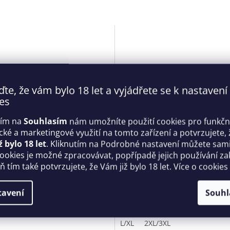
ďte, že vám bylo 18 let a vyjádřete se k nastavení
es
tím na
Souhlasím
nám umožníte použití cookies pro funkčn
ické a marketingové využití na tomto zařízení a potvrzujete, 
é svůdné body otevřené
Dámské sexy body Soranna
ž bylo 18 let
. Kliknutím na Podrobné nastavení můžete sami 
 Crotchless Teddy černé -
černozlaté - Obsessive
cookies je možné zpracovávat, popřípadě jejich používání za
sive
 tím také potvrzujete, že Vám již bylo 18 let. Více o cookies
Skladem
tavení
Souhl
 Kč
1 279 Kč
DETAIL
D
L/XL
2XL/3XL