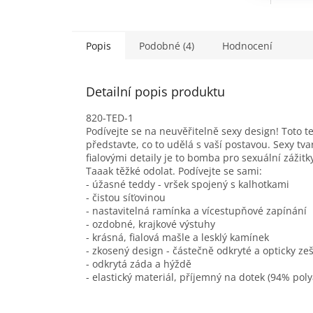
Popis
Podobné (4)
Hodnocení
Detailní popis produktu
820-TED-1
Podívejte se na neuvěřitelně sexy design! Toto t
představte, co to udělá s vaší postavou. Sexy tv
fialovými detaily je to bomba pro sexuální zážitk
Taaak těžké odolat. Podívejte se sami:
- úžasné teddy - vršek spojený s kalhotkami
- čistou síťovinou
- nastavitelná ramínka a vícestupňové zapínání
- ozdobné, krajkové výstuhy
- krásná, fialová mašle a lesklý kamínek
- zkosený design - částečně odkryté a opticky zešt
- odkrytá záda a hýždě
- elastický materiál, příjemný na dotek (94% pol