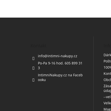
Z
á
p
a
t
Kontakt
Inf
í
Dárk
info
@
intimni-nakupy.cz
Poš
Po-Pa 9-16 hod. 605 899 31
100%
3
Kont
IntimniNakupy.cz na Faceb
ooku
Obc
Zása
úda
--ve
Vel
Maga