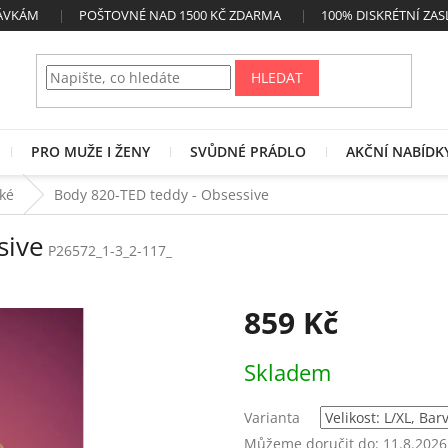
NÁVKÁM
POŠTOVNÉ NAD 1500 KČ ZDARMA
100% DISKRÉTNÍ ZAS
HLEDAT
PRO MUŽE I ŽENY
SVŮDNÉ PRÁDLO
AKČNÍ NABÍDK
cké
Body 820-TED teddy - Obsessive
sive
P26572_1-3_2-117_
859 Kč
Měrná
Skladem
cena:
Varianta
Můžeme doručit do:
11.8.2026