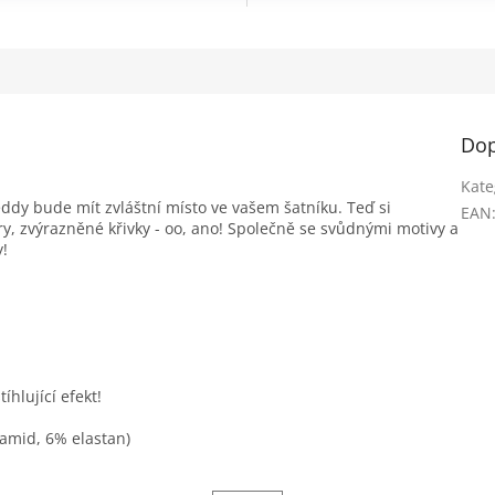
Dop
Kate
eddy bude mít zvláštní místo ve vašem šatníku. Teď si
EAN
ary, zvýrazněné křivky - oo, ano! Společně se svůdnými motivy a
y!
íhlující efekt!
yamid, 6% elastan)