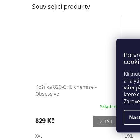
Související produkty
Potvr
cooki
Kliknu
analyt
Košilka 820-CHE chemise -
Dámsk
vám ji
Obsessive
Hersis
které 
Obses
Zároveň
Skladem
Nas
829 Kč
2 019
DETAIL
XXL
L/XL