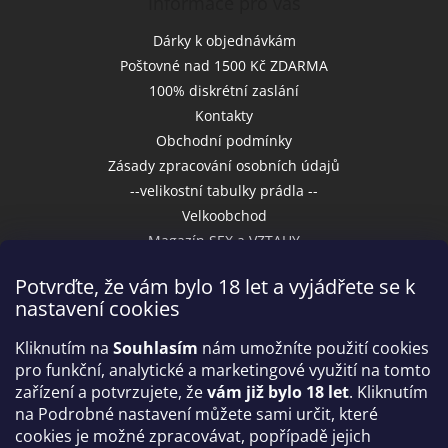
Informace pro vás
Dárky k objednávkám
Poštovné nad 1500 Kč ZDARMA
100% diskrétní zaslání
Kontakty
Obchodní podmínky
Zásady zpracování osobních údajů
--velikostní tabulky prádla --
Velkoobchod
Magazín SEX a VZTAHY
Potvrďte, že vám bylo 18 let a vyjádřete se k
nastavení cookies
Přijímáme online platby
Kliknutím na
Souhlasím
nám umožníte použití cookies
pro funkční, analytické a marketingové využití na tomto
zařízení a potvrzujete, že
vám již bylo 18 let
. Kliknutím
na Podrobné nastavení můžete sami určit, které
cookies je možné zpracovávat, popřípadě jejich