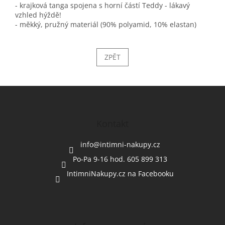
- krajková tanga spojena s horní částí Teddy - lákavý
vzhled hýždě!
- měkký, pružný materiál (90% polyamid, 10% elastan)
ZPĚT
Z
á
p
a
Kontakt
t
í
info
@
intimni-nakupy.cz
Po-Pa 9-16 hod. 605 899 313
IntimniNakupy.cz na Facebooku