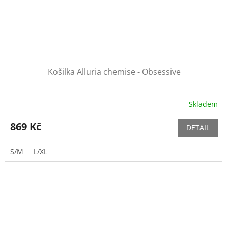
Košilka Alluria chemise - Obsessive
Skladem
869 Kč
DETAIL
S/M
L/XL