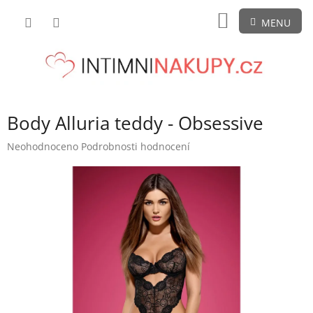
Přejít
NÁKUPNÍ
na
obsah
KOŠÍK
Body Alluria teddy - Obsessive
Průměrné
Neohodnoceno
Podrobnosti hodnocení
hodnocení
produktu
je
0,0
z
5
hvězdiček.