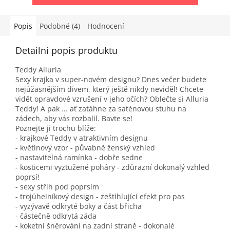
Popis
Podobné (4)
Hodnocení
Detailní popis produktu
Teddy Alluria
Sexy krajka v super-novém designu? Dnes večer budete
nejúžasnějším divem, který ještě nikdy neviděl! Chcete
vidět opravdové vzrušení v jeho očích? Oblečte si Alluria
Teddy! A pak ... ať zatáhne za saténovou stuhu na
zádech, aby vás rozbalil. Bavte se!
Poznejte ji trochu blíže:
- krajkové Teddy v atraktivním designu
- květinový vzor - půvabně ženský vzhled
- nastavitelná ramínka - dobře sedne
- kosticemi vyztužené poháry - zdůrazní dokonalý vzhled
poprsí!
- sexy střih pod poprsím
- trojúhelníkový design - zeštíhlující efekt pro pas
- vyzývavě odkryté boky a část břicha
- částečně odkrytá záda
- koketní šněrování na zadní straně - dokonalé