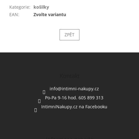
Kategorie
:
košilky
EAN
:
Zvolte variantu
ZPĚT
Z
á
p
a
Kontakt
t
í
info
@
intimni-nakupy.cz
Po-Pa 9-16 hod. 605 899 313
IntimniNakupy.cz na Facebooku