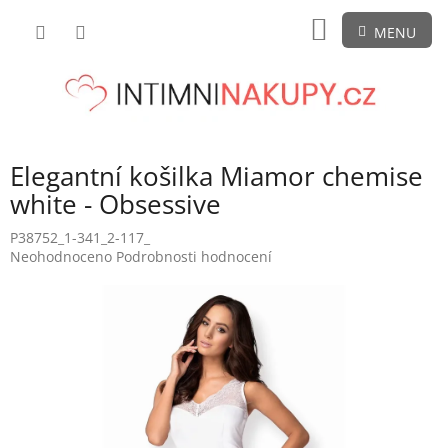
Přejít
NÁKUPNÍ
na
obsah
KOŠÍK
Elegantní košilka Miamor chemise
white - Obsessive
P38752_1-341_2-117_
Průměrné
Neohodnoceno
Podrobnosti hodnocení
hodnocení
produktu
je
0,0
z
5
hvězdiček.