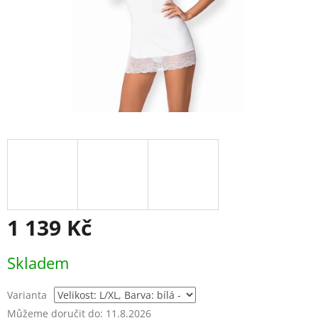
1 139 Kč
Měrná
Skladem
cena:
Varianta
Můžeme doručit do:
11.8.2026