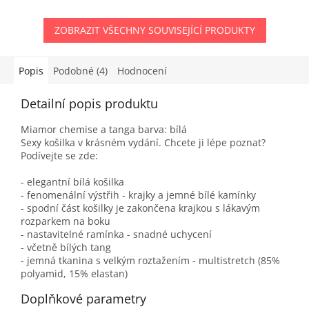
ZOBRAZIT VŠECHNY SOUVISEJÍCÍ PRODUKTY
Popis
Podobné (4)
Hodnocení
Detailní popis produktu
Miamor chemise a tanga barva: bílá
Sexy košilka v krásném vydání. Chcete ji lépe poznat?
Podívejte se zde:
- elegantní bílá košilka
- fenomenální výstřih - krajky a jemné bílé kamínky
- spodní část košilky je zakončena krajkou s lákavým
rozparkem na boku
- nastavitelné ramínka - snadné uchycení
- včetně bílých tang
- jemná tkanina s velkým roztažením - multistretch (85%
polyamid, 15% elastan)
Doplňkové parametry