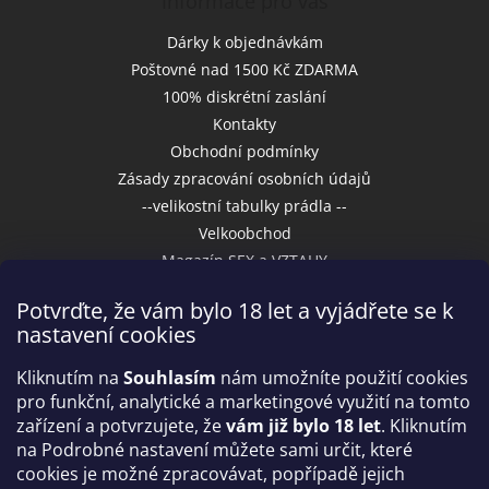
Informace pro vás
Dárky k objednávkám
Poštovné nad 1500 Kč ZDARMA
100% diskrétní zaslání
Kontakty
Obchodní podmínky
Zásady zpracování osobních údajů
--velikostní tabulky prádla --
Velkoobchod
Magazín SEX a VZTAHY
Potvrďte, že vám bylo 18 let a vyjádřete se k
nastavení cookies
Přijímáme online platby
Kliknutím na
Souhlasím
nám umožníte použití cookies
pro funkční, analytické a marketingové využití na tomto
zařízení a potvrzujete, že
vám již bylo 18 let
. Kliknutím
na Podrobné nastavení můžete sami určit, které
cookies je možné zpracovávat, popřípadě jejich