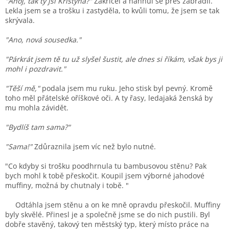
"Ahoj, tak ty jsi Kristýna?"
Zakřičel a nahnul se přes zábradlí.
Lekla jsem se a trošku i zastyděla, to kvůli tomu, že jsem se tak
skrývala.
"Ano, nová sousedka."
"Párkrát jsem tě tu už slyšel šustit, ale dnes si říkám, však bys ji
mohl i pozdravit."
"Těší mě,"
podala jsem mu ruku. Jeho stisk byl pevný. Kromě
toho měl přátelské oříškové oči. A ty řasy, ledajaká ženská by
mu mohla závidět.
"Bydlíš tam sama?"
"Sama!"
Zdůraznila jsem víc než bylo nutné.
"Co kdyby si trošku poodhrnula tu bambusovou stěnu? Pak
bych mohl k tobě přeskočit. Koupil jsem výborné jahodové
muffiny, možná by chutnaly i tobě. "
Odtáhla jsem stěnu a on ke mně opravdu přeskočil. Muffiny
byly skvělé. Přinesl je a společně jsme se do nich pustili. Byl
dobře stavěný, takový ten městský typ, který místo práce na