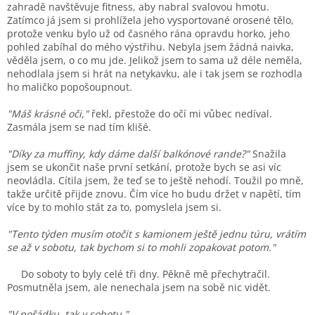
zahradě navštěvuje fitness, aby nabral svalovou hmotu.
Zatímco já jsem si prohlížela jeho vysportované orosené tělo,
protože venku bylo už od časného rána opravdu horko, jeho
pohled zabíhal do mého výstřihu. Nebyla jsem žádná naivka,
věděla jsem, o co mu jde. Jelikož jsem to sama už déle neměla,
nehodlala jsem si hrát na netykavku, ale i tak jsem se rozhodla
ho maličko popošoupnout.
"Máš krásné oči,"
řekl, přestože do očí mi vůbec nedíval.
Zasmála jsem se nad tím klišé.
"Díky za muffiny, kdy dáme další balkónové rande?"
Snažila
jsem se ukončit naše první setkání, protože bych se asi víc
neovládla. Cítila jsem, že teď se to ještě nehodí. Toužil po mně,
takže určitě přijde znovu. Čím více ho budu držet v napětí, tím
více by to mohlo stát za to, pomyslela jsem si.
"Tento týden musím otočit s kamionem ještě jednu túru, vrátím
se až v sobotu, tak bychom si to mohli zopakovat potom."
Do soboty to byly celé tři dny. Pěkně mě přechytračil.
Posmutněla jsem, ale nenechala jsem na sobě nic vidět.
"V pořádku, tak v sobotu."