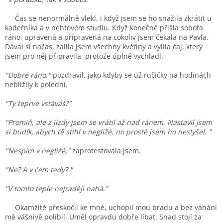
Čas se nenormálně vlekl, i když jsem se ho snažila zkrátit u
kadeřníka a v nehtovém studiu. Když konečně přišla sobota
ráno, upravená a připravená na cokoliv jsem čekala na Pavla.
Dával si načas, zalila jsem všechny květiny a vylila čaj, který
jsem pro něj připravila, protože úplně vychladl.
"Dobré ráno,"
pozdravil, jako kdyby se už ručičky na hodinách
neblížily k poledni.
"Ty teprve vstáváš?"
"Promiň, ale z jízdy jsem se vrátil až nad ránem. Nastavil jsem
si budík, abych tě stihl v negližé, no prostě jsem ho neslyšel. "
"Nespím v negližé,"
zaprotestovala jsem.
"Ne? A v čem tedy? "
"V tomto teple nejraději nahá."
Okamžitě přeskočil ke mně, uchopil mou bradu a bez váhání
mě vášnivě políbil. Uměl opravdu dobře líbat. Snad stojí za