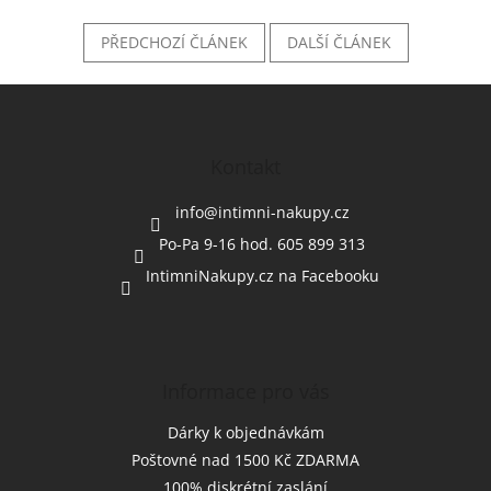
PŘEDCHOZÍ ČLÁNEK
DALŠÍ ČLÁNEK
Z
á
p
a
Kontakt
t
í
info
@
intimni-nakupy.cz
Po-Pa 9-16 hod. 605 899 313
IntimniNakupy.cz na Facebooku
Informace pro vás
Dárky k objednávkám
Poštovné nad 1500 Kč ZDARMA
100% diskrétní zaslání