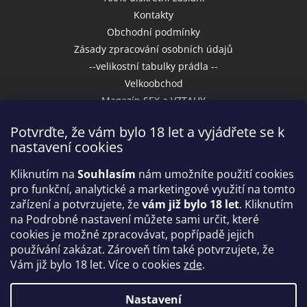
Kontakty
Obchodní podmínky
Zásady zpracování osobních údajů
--velikostní tabulky prádla --
Velkoobchod
Magazín SEX a VZTAHY
Potvrďte, že vám bylo 18 let a vyjádřete se k
nastavení cookies
Přijímáme online platby
Kliknutím na
Souhlasím
nám umožníte použití cookies
pro funkční, analytické a marketingové využití na tomto
zařízení a potvrzujete, že
vám již bylo 18 let
. Kliknutím
na Podrobné nastavení můžete sami určit, které
cookies je možné zpracovávat, popřípadě jejich
používání zakázat. Zároveň tím také potvrzujete, že
Vám již bylo 18 let. Více o cookies
zde
.
Vytvořil Shoptet
Nastavení