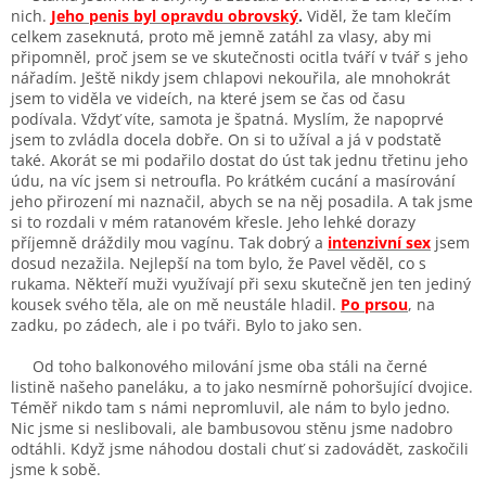
nich.
Jeho penis byl opravdu obrovský
.
Viděl, že tam klečím
celkem zaseknutá, proto mě jemně zatáhl za vlasy, aby mi
připomněl, proč jsem se ve skutečnosti ocitla tváří v tvář s jeho
nářadím. Ještě nikdy jsem chlapovi nekouřila, ale mnohokrát
jsem to viděla ve videích, na které jsem se čas od času
podívala. Vždyť víte, samota je špatná. Myslím, že napoprvé
jsem to zvládla docela dobře. On si to užíval a já v podstatě
také. Akorát se mi podařilo dostat do úst tak jednu třetinu jeho
údu, na víc jsem si netroufla. Po krátkém cucání a masírování
jeho přirození mi naznačil, abych se na něj posadila. A tak jsme
si to rozdali v mém ratanovém křesle. Jeho lehké dorazy
příjemně dráždily mou vagínu. Tak dobrý a
intenzivní sex
jsem
dosud nezažila. Nejlepší na tom bylo, že Pavel věděl, co s
rukama. Někteří muži využívají při sexu skutečně jen ten jediný
kousek svého těla, ale on mě neustále hladil.
Po prsou
, na
zadku, po zádech, ale i po tváři. Bylo to jako sen.
Od toho balkonového milování jsme oba stáli na černé
listině našeho paneláku, a to jako nesmírně pohoršující dvojice.
Téměř nikdo tam s námi nepromluvil, ale nám to bylo jedno.
Nic jsme si neslibovali, ale bambusovou stěnu jsme nadobro
odtáhli. Když jsme náhodou dostali chuť si zadovádět, zaskočili
jsme k sobě.