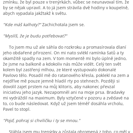
zmínku, že byl pouze v trenýrkách, vůbec se neunavoval tím, že
by se nějak upravil. A to já jsem strávila dvě hodiny v koupelně,
abych vypadala jakžtakž k světu.
"Kde máš kalhoty?"
Zachichotala jsem se.
"Myslíš, že je budu potřebovat?"
To jsem mu už ale sáhla do rozkroku a promasírovala dlaní
jeho obdařené přirození. On mi nato svlékl ramínka šatů a ty
okamžitě spadly na zem. V tom momentě mi bylo úplně jedno,
že jsme na balkoně a kdokoliv nás může vidět. Celý ten svět
kolem byl zastřený mlhou, ze které vystupovalo dokonalé
Pavlovo tělo. Posadil mě do ratanového křesla, poklekl na zem a
nejdříve mě pouze jemně hladil rty po stehnech. Později si
dovolil zajet prstem na můj klitoris, aby nakonec převzal
iniciativu jeho jazyk. Nezapomněl ani na moje prsa. Bradavky
mi vydráždil na maximum. Byly vztyčené v pozoru a zvědavé na
to, co bude následovat. Když už jsem téměř dosáhla vrcholu,
Pavel to stopl.
"Pojď, pohraj si chviličku i ty se mnou."
Stáhla jsem mu trenýrky a zůstala ohromená z toho, co měl v