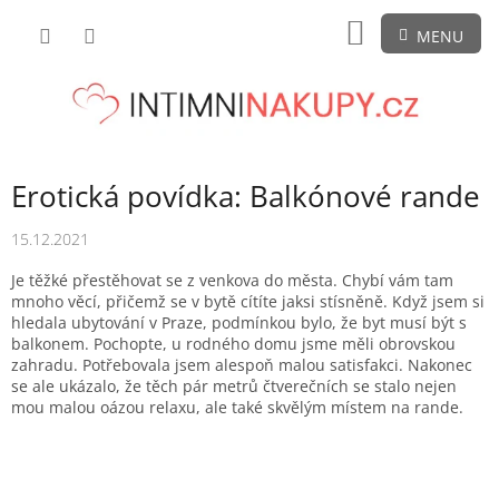
Přejít
NÁKUPNÍ
na
obsah
KOŠÍK
Erotická povídka: Balkónové rande
15.12.2021
Je těžké přestěhovat se z venkova do města. Chybí vám tam
mnoho věcí, přičemž se v bytě cítíte jaksi stísněně. Když jsem si
hledala ubytování v Praze, podmínkou bylo, že byt musí být s
balkonem. Pochopte, u rodného domu jsme měli obrovskou
zahradu. Potřebovala jsem alespoň malou satisfakci. Nakonec
se ale ukázalo, že těch pár metrů čtverečních se stalo nejen
mou malou oázou relaxu, ale také skvělým místem na rande.