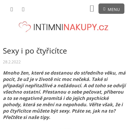
Přejít
NÁKUPNÍ
na
obsah
KOŠÍK
Sexy i po čtyřicítce
28.2.2022
Mnoho žen, které se dostanou do středního věku, má
pocit, že už je v životě nic moc nečeká. Také si
připadají nepřitažlivé a nežádoucí. A od toho se odvíjí
všechno ostatní. Přestanou o sebe pečovat, přiberou
a to se negativně promítá i do jejich psychické
pohody, která se mění na nepohodu. Věřte však, že i
po čtyřicítce můžete být sexy. Ptáte se, jak na to?
Přečtěte si naše tipy.