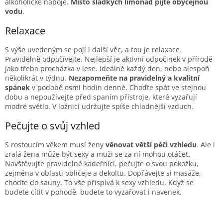
alkoholické nápoje.
Místo sladkých limonád pijte obyčejnou
vodu
.
Relaxace
S výše uvedeným se pojí i další věc, a tou je relaxace.
Pravidelně odpočívejte. Nejlepší je aktivní odpočinek v přírodě
jako třeba procházka v lese. Ideálně každý den, nebo alespoň
několikrát v týdnu.
Nezapomeňte na pravidelný a kvalitní
spánek
v podobě osmi hodin denně. Choďte spát ve stejnou
dobu a nepoužívejte před spaním přístroje, které vyzařují
modré světlo. V ložnici udržujte spíše chladnější vzduch.
Pečujte o svůj vzhled
S rostoucím věkem musí ženy
věnovat větší péči vzhledu
. Ale i
zralá žena může být sexy a muži se za ní mohou otáčet.
Navštěvujte pravidelně kadeřnici, pečujte o svou pokožku,
zejména v oblasti obličeje a dekoltu. Dopřávejte si masáže,
choďte do sauny. To vše přispívá k sexy vzhledu. Když se
budete cítit v pohodě, budete to vyzařovat i navenek.