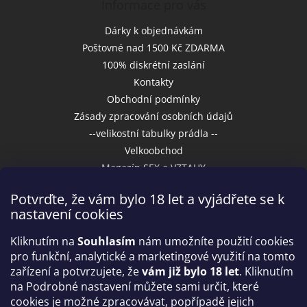
Informace pro vás
Dárky k objednávkám
Poštovné nad 1500 Kč ZDARMA
100% diskrétní zaslání
Kontakty
Obchodní podmínky
Zásady zpracování osobních údajů
--velikostní tabulky prádla --
Velkoobchod
Magazín SEX a VZTAHY
Potvrďte, že vám bylo 18 let a vyjádřete se k
nastavení cookies
Přijímáme online platby
Kliknutím na
Souhlasím
nám umožníte použití cookies
pro funkční, analytické a marketingové využití na tomto
zařízení a potvrzujete, že
vám již bylo 18 let
. Kliknutím
na Podrobné nastavení můžete sami určit, které
cookies je možné zpracovávat, popřípadě jejich