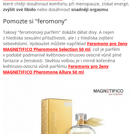
které chtějí dosáhnout komfortu při menopauze, získat energii,
zvýšit své libido
nebo dosáhnout
snadněji orgasmu
.
Pomozte si "feromony"
Takový "feromonový parfém" dokáže dělat divy. A nejen
z hlediska sexuální přitažlivosti, ale i z hlediska zvýšení
sebevědomí. Vyzkoušet můžete například
Feromony pro ženy
MAGNETIFICO Pheromone Selection 50 ml
, což je parfém
v podobě podmanivé květinovo-citrusovo ovocné vůně plné
fantazie a ženskosti. Skvělou volbou je i mírně kořeněná
květinovo-ovocná vůně parfému
Feromony pro ženy
MAGNETIFICO Pheromone Allure 50 ml
.