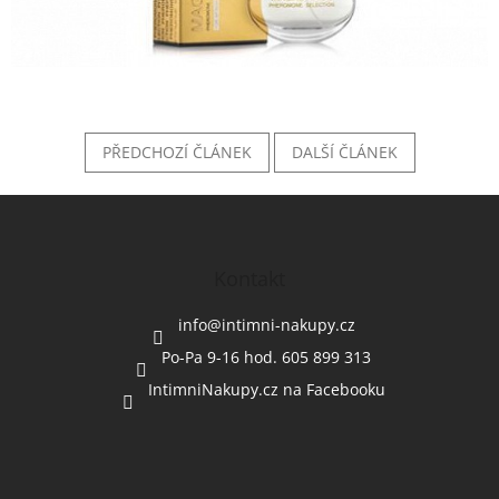
PŘEDCHOZÍ ČLÁNEK
DALŠÍ ČLÁNEK
Z
á
p
a
Kontakt
t
í
info
@
intimni-nakupy.cz
Po-Pa 9-16 hod. 605 899 313
IntimniNakupy.cz na Facebooku