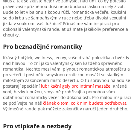
vkus a tak se zkuste nejdříve zamyslet nad tím, co by potěšilo
právě vaši spřízněnou duši nebo budoucí lásku na celý život.
Bude to let v balonu s kopou růží, romantická večeře, koukání
se do krbu se šampaňským v ruce nebo třeba divoká sexuální
jízda v soukromí vaší ložnice? Přinášíme vám inspiraci pro
dokonalá valentýnská rande, ať už máte jakékoliv preference a
choutky.
Pro beznadějné romantiky
Krásný hotýlek, wellness, jen vy, vaše drahá polovička a hvězdy
nad hlavou. To zní jako valentýnský sen každého správného
romantika. Nechte mezi vámi plynout romantickou atmosféru a
po večeři ji posilněte smyslnou erotickou masáží se sladkým
milostným zakončením místo dezertu. O tu správnou náladu se
postarají speciální
lubrikační gely pro intimní masáže
. Krásně
voní, hezky kloužou, smyslně prohřívají a pomohou vám
dotáhnout romantický večer do dokonalosti. Pro malou inspiraci
se podívejte na náš
článek o tom, co k nim budete potřebovat
.
Výjimečné rande pak můžete zakončit v náručí jeden druhého.
Pro vtipkaře a nezbedy