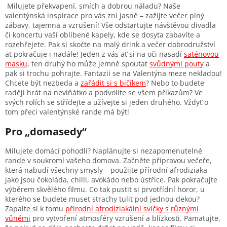
Milujete překvapení, smích a dobrou náladu? Naše
valentýnská inspirace pro vás zní jasně – zažijte večer plný
zábavy, tajemna a vzrušení! Vše odstartujte návštěvou divadla
či koncertu vaší oblíbené kapely, kde se dosyta zabavíte a
rozehřejete. Pak si skočte na malý drink a večer dobrodružství
ať pokračuje i nadále! Jeden z vás ať si na oči nasadí
saténovou
masku
, ten druhý ho může jemně spoutat
svůdnými pouty
a
pak si trochu pohrajte. Fantazii se na Valentýna meze nekladou!
Chcete být nezbeda a
zařádit si s bičíkem
? Nebo to budete
raději hrát na neviňátko a podvolíte se všem příkazům? Ve
svých rolích se střídejte a užívejte si jeden druhého. Vždyť o
tom přeci valentýnské rande má být!
Pro „domasedy“
Milujete domácí pohodlí? Naplánujte si nezapomenutelné
rande v soukromí vašeho domova. Začněte přípravou večeře,
která nabudí všechny smysly – použijte přírodní afrodiziaka
jako jsou čokoláda, chilli, avokádo nebo ústřice. Pak pokračujte
výběrem skvělého filmu. Co tak pustit si prvotřídní horor, u
kterého se budete muset strachy tulit pod jednou dekou?
Zapalte si k tomu
přírodní afrodiziakální svíčky s různými
vůněmi
pro vytvoření atmosféry vzrušení a blízkosti. Pamatujte,