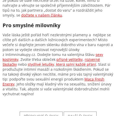
že pokud se dále nechcete držet na uzdě, konec filmu si
nahrajte a věnujte se společně příjemnějším záležitostem. Pár
tipů na to, jak partnera „dostat do varu“ a rozdráždit jeho
smysly, se
dočtete v našem článku
.
Pro smyslné milovníky
Vaše láska ještě pořád hoří nezkrotnými plameny a nejlépe se
cítíte při dalších a dalších ložnicových experimentech? Místo
večeře si dopřejte jenom sklenku dobrého vína v baru naproti a
potom se vydejte otestovat nejnovější úlovky
z Intimninakupy.cz. Dodejte tomu na valentýna šťávu
sexy
kostýmky
. Zvolte třeba obleček
přísné velitelky
,
rozverné
školačky
nebo
stydlivé letušky
,
která splní každé přání
. Slast si
prodlužujte intimní masáží a rozkošným škádlením. Pokud se
na takový divoký výkon necítíte, máme pro vás tajný valentýnský
tip: podpořte svou sexuální energii produktem
Maca Fresh
Energy
. Jeho složky mají kladný vliv na sexualitu, snížení únavy
a vitalitu. Tak, abyste si vaše valentýnské dobrodružství mohli
vychutnat naplno!