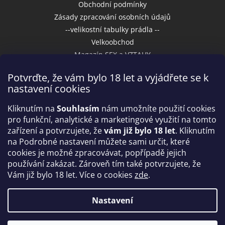
Obchodní podmínky
Zásady zpracování osobních údajů
--velikostní tabulky prádla --
Velkoobchod
Magazín SEX a VZTAHY
Potvrďte, že vám bylo 18 let a vyjádřete se k
nastavení cookies
Přijímáme online platby
Kliknutím na
Souhlasím
nám umožníte použití cookies
pro funkční, analytické a marketingové využití na tomto
zařízení a potvrzujete, že
vám již bylo 18 let
. Kliknutím
na Podrobné nastavení můžete sami určit, které
cookies je možné zpracovávat, popřípadě jejich
používání zakázat. Zároveň tím také potvrzujete, že
Vám již bylo 18 let. Více o cookies
zde
.
Vytvořil Shoptet
Nastavení
Copyright 2026
IntimniNakupy.cz
. Všechna práva