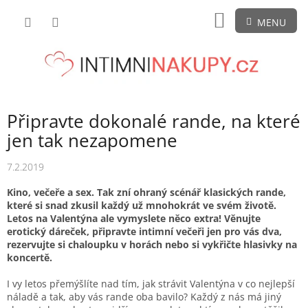
Přejít
NÁKUPNÍ
na
obsah
KOŠÍK
Připravte dokonalé rande, na které
jen tak nezapomene
7.2.2019
Kino, večeře a sex. Tak zní ohraný scénář klasických rande,
které si snad zkusil každý už mnohokrát ve svém životě.
Letos na Valentýna ale vymyslete něco extra! Věnujte
erotický dáreček, připravte intimní večeři jen pro vás dva,
rezervujte si chaloupku v horách nebo si vykřičte hlasivky na
koncertě.
I vy letos přemýšlíte nad tím, jak strávit Valentýna v co nejlepší
náladě a tak, aby vás rande oba bavilo? Každý z nás má jiný