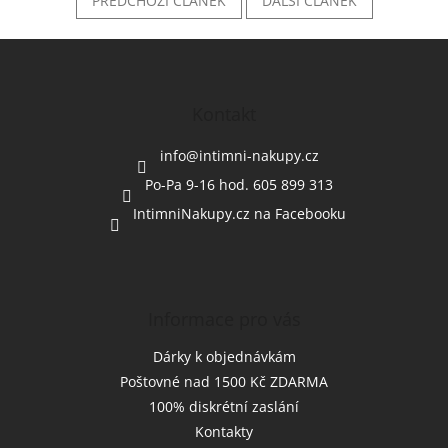
PŘEDCHOZÍ ČLÁNEK
DALŠÍ ČLÁNEK
Z
á
p
a
Kontakt
t
í
info
@
intimni-nakupy.cz
Po-Pa 9-16 hod. 605 899 313
IntimniNakupy.cz na Facebooku
Informace pro vás
Dárky k objednávkám
Poštovné nad 1500 Kč ZDARMA
100% diskrétní zaslání
Kontakty