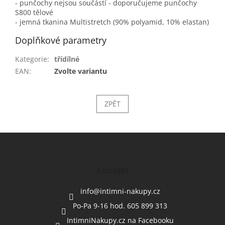
- punčochy nejsou součástí - doporučujeme punčochy
S800 tělové
- jemná tkanina Multistretch (90% polyamid, 10% elastan)
Doplňkové parametry
Kategorie
:
třídílné
EAN
:
Zvolte variantu
ZPĚT
Z
á
p
a
Kontakt
t
í
info
@
intimni-nakupy.cz
Po-Pa 9-16 hod. 605 899 313
IntimniNakupy.cz na Facebooku