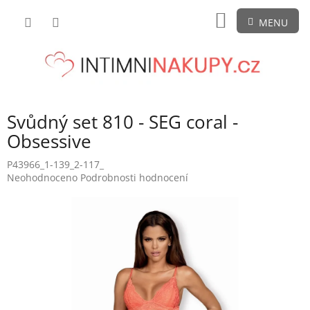
Přejít
NÁKUPNÍ
na
obsah
KOŠÍK
Svůdný set 810 - SEG coral -
Obsessive
P43966_1-139_2-117_
Průměrné
Neohodnoceno
Podrobnosti hodnocení
hodnocení
produktu
je
0,0
z
5
hvězdiček.