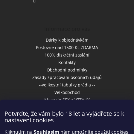
Informace pro vás
Dárky k objednávkám
Poštovné nad 1500 Kč ZDARMA
100% diskrétní zaslání
Kontakty
Obchodní podmínky
Zásady zpracování osobních údajů
--velikostní tabulky prádla --
Velkoobchod
Magazín SEX a VZTAHY
Potvrďte, že vám bylo 18 let a vyjádřete se k
nastavení cookies
Přijímáme online platby
Kliknutím na
Souhlasím
nám umožníte použití cookies