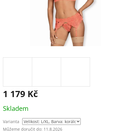
1 179 Kč
Měrná
Skladem
cena:
Varianta
Můžeme doručit do:
11.8.2026