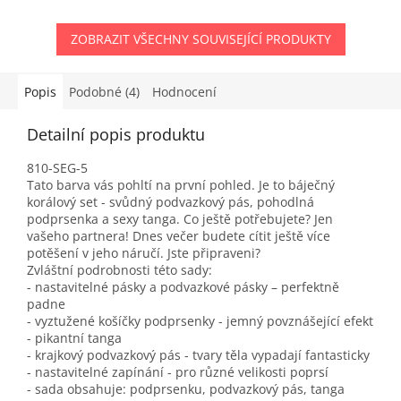
ZOBRAZIT VŠECHNY SOUVISEJÍCÍ PRODUKTY
Popis
Podobné (4)
Hodnocení
Detailní popis produktu
810-SEG-5
Tato barva vás pohltí na první pohled. Je to báječný
korálový set - svůdný podvazkový pás, pohodlná
podprsenka a sexy tanga. Co ještě potřebujete? Jen
vašeho partnera! Dnes večer budete cítit ještě více
potěšení v jeho náručí. Jste připraveni?
Zvláštní podrobnosti této sady:
- nastavitelné pásky a podvazkové pásky – perfektně
padne
- vyztužené košíčky podprsenky - jemný povznášející efekt
- pikantní tanga
- krajkový podvazkový pás - tvary těla vypadají fantasticky
- nastavitelné zapínání - pro různé velikosti poprsí
- sada obsahuje: podprsenku, podvazkový pás, tanga